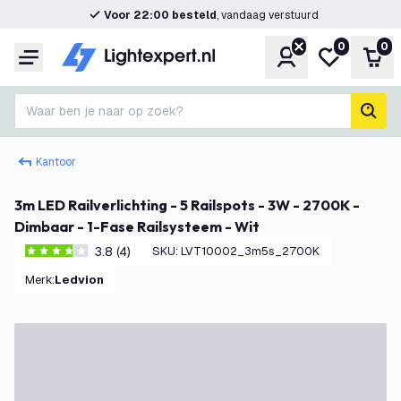
Voor 22:00 besteld
, vandaag verstuurd
0
0
Account
Mijn verlangl
Win
Menu
Waar ben je naar op zoek?
zoek
Kantoor
3m LED Railverlichting - 5 Railspots - 3W - 2700K -
Dimbaar - 1-Fase Railsysteem - Wit
3.8 (4)
SKU
:
LVT10002_3m5s_2700K
3.8 score sterren
Merk
:
Ledvion