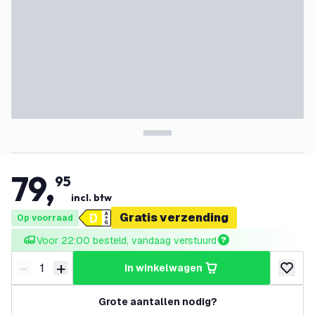
79
,
95
incl. btw
Gratis verzending
Op voorraad
Voor 22:00 besteld, vandaag verstuurd
-
+
in winkelwagen
Verminder hoeveelheid
Verhoog hoeveelheid
toevoeg
Grote aantallen nodig?