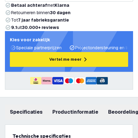
Betaal achteraf
met
Klarna
Retourneren binnen
30 dagen
Tot
7 jaar fabrieksgarantie
9.1
uit
30.000+ reviews
Kies voor zakelijk
Speciale partnerprijzen
Projectondersteuning en lichtp
Vertel me meer
+
6
Specificaties
productinformatie
beoordelin
Technische specificaties