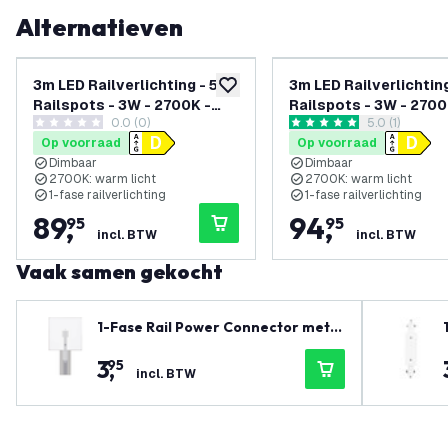
Alternatieven
3m LED Railverlichting - 5
3m LED Railverlichting
toevoegen aan verlanglijst
Railspots - 3W - 2700K -
Railspots - 3W - 2700
0.0 (0)
reviews draw
5.0 (1)
Dimbaar - 1-Fase
Dimbaar - 1-Fase
0 score sterren
5 score sterren
Op voorraad
Op voorraad
Railsysteem - Wit
Railsysteem - Zwart
Dimbaar
Dimbaar
2700K: warm licht
2700K: warm licht
1-fase railverlichting
1-fase railverlichting
89
,
94
,
95
95
incl. BTW
incl. BTW
Vaak samen gekocht
1-Fase Rail Power Connector met A
fdekplaat - Wit
3
,
95
incl. BTW