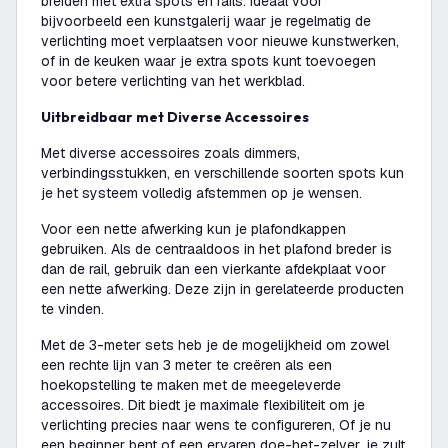
breiden met extra spots en rails. Ideaal voor
bijvoorbeeld een kunstgalerij waar je regelmatig de
verlichting moet verplaatsen voor nieuwe kunstwerken,
of in de keuken waar je extra spots kunt toevoegen
voor betere verlichting van het werkblad.
Uitbreidbaar met Diverse Accessoires
Met diverse accessoires zoals dimmers,
verbindingsstukken, en verschillende soorten spots kun
je het systeem volledig afstemmen op je wensen.
Voor een nette afwerking kun je plafondkappen
gebruiken. Als de centraaldoos in het plafond breder is
dan de rail, gebruik dan een vierkante afdekplaat voor
een nette afwerking. Deze zijn in gerelateerde producten
te vinden.
Met de 3-meter sets heb je de mogelijkheid om zowel
een rechte lijn van 3 meter te creëren als een
hoekopstelling te maken met de meegeleverde
accessoires. Dit biedt je maximale flexibiliteit om je
verlichting precies naar wens te configureren, Of je nu
een beginner bent of een ervaren doe-het-zelver, je zult