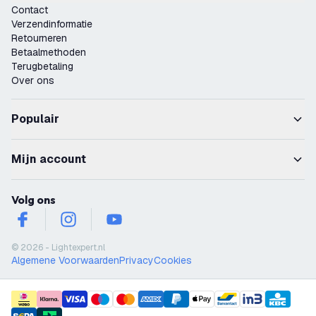
Contact
Verzendinformatie
Retourneren
Betaalmethoden
Terugbetaling
Over ons
Populair
Mijn account
Volg ons
facebook
instagram
youtube
© 2026 - Lightexpert.nl
Algemene Voorwaarden
Privacy
Cookies
payment methods