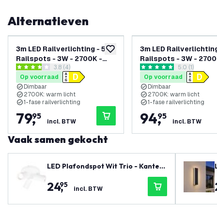
Alternatieven
3m LED Railverlichting - 5
3m LED Railverlichting
toevoegen aan verlanglijst
Railspots - 3W - 2700K -
Railspots - 3W - 2700
reviews drawer openen
3.8 (4)
reviews draw
5.0 (1)
Dimbaar - 1-Fase
Dimbaar - 1-Fase
3.8 score sterren
5 score sterren
Op voorraad
Op voorraad
Railsysteem - Wit
Railsysteem - Zwart
Dimbaar
Dimbaar
2700K: warm licht
2700K: warm licht
1-fase railverlichting
1-fase railverlichting
79
,
94
,
95
95
incl. BTW
incl. BTW
Vaak samen gekocht
LED Plafondspot Wit Trio - Kantelb
aar - GU10 Fitting
24
,
95
incl. BTW