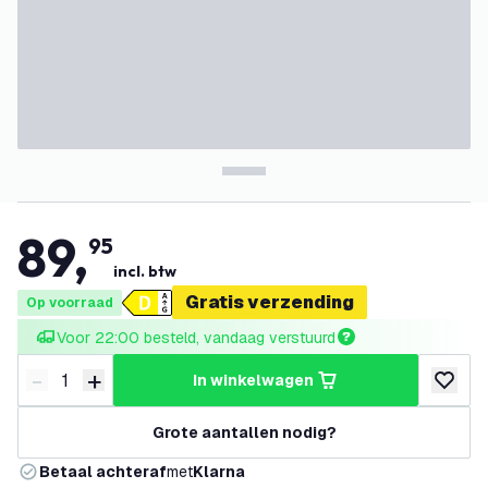
89
,
95
incl. btw
Gratis verzending
Op voorraad
Voor 22:00 besteld, vandaag verstuurd
-
+
in winkelwagen
Verminder hoeveelheid
Verhoog hoeveelheid
toevoeg
Grote aantallen nodig?
Betaal achteraf
met
Klarna