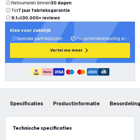
Retourneren binnen
30 dagen
Tot
7 jaar fabrieksgarantie
9.1
uit
30.000+ reviews
Kies voor zakelijk
Speciale partnerprijzen
Projectondersteuning en lichtp
Vertel me meer
+
6
Specificaties
productinformatie
beoordelin
Technische specificaties