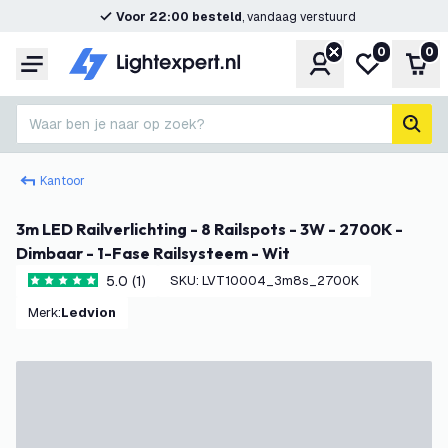
Voor 22:00 besteld
, vandaag verstuurd
0
0
Account
Mijn verlangl
Win
Menu
Waar ben je naar op zoek?
zoek
Kantoor
3m LED Railverlichting - 8 Railspots - 3W - 2700K -
Dimbaar - 1-Fase Railsysteem - Wit
5.0 (1)
SKU
:
LVT10004_3m8s_2700K
5 score sterren
Merk
:
Ledvion