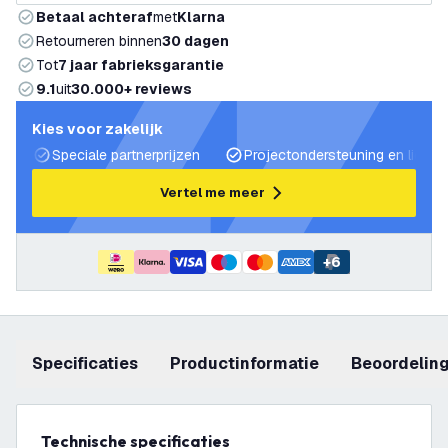
Betaal achteraf
met
Klarna
Retourneren binnen
30 dagen
Tot
7 jaar fabrieksgarantie
9.1
uit
30.000+ reviews
Kies voor zakelijk
Speciale partnerprijzen
Projectondersteuning en lichtp
Vertel me meer
+
6
Specificaties
productinformatie
beoordelin
Technische specificaties