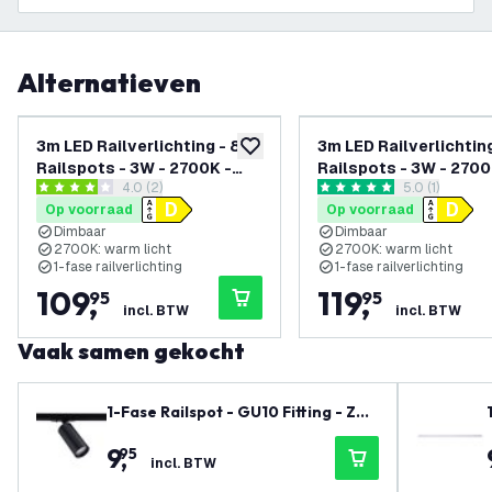
Alternatieven
3m LED Railverlichting - 8
3m LED Railverlichting
toevoegen aan verlanglijst
Railspots - 3W - 2700K -
Railspots - 3W - 2700
reviews drawer openen
4.0 (2)
reviews draw
5.0 (1)
Dimbaar - 1-Fase
Dimbaar - 1-Fase
4 score sterren
5 score sterren
Op voorraad
Op voorraad
Railsysteem - Wit
Railsysteem - Zwart
Dimbaar
Dimbaar
2700K: warm licht
2700K: warm licht
1-fase railverlichting
1-fase railverlichting
109
,
119
,
95
95
incl. BTW
incl. BTW
Vaak samen gekocht
1-Fase Railspot - GU10 Fitting - Zwa
rt
9
,
95
incl. BTW