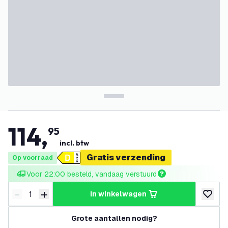
114
,
95
incl. btw
Gratis verzending
Op voorraad
Voor 22:00 besteld, vandaag verstuurd
-
+
in winkelwagen
Verminder hoeveelheid
Verhoog hoeveelheid
toevoeg
Grote aantallen nodig?