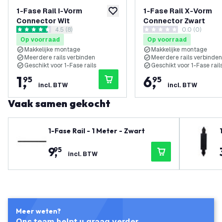
1-Fase Rail I-Vorm
1-Fase Rail X-Vorm
toevoegen aan verlanglijst
Connector Wit
Connector Zwart
reviews drawer openen
4.5 (8)
0.0 (0)
4.5 score sterren
0 score sterren
Op voorraad
Op voorraad
Makkelijke montage
Makkelijke montage
Meerdere rails verbinden
Meerdere rails verbinden
Geschikt voor 1-Fase rails
Geschikt voor 1-Fase rail
1
,
6
,
95
95
incl. BTW
incl. BTW
Vaak samen gekocht
1-Fase Rail - 1 Meter - Zwart
9
,
95
incl. BTW
Meer weten?
Ons team helpt u graag verder