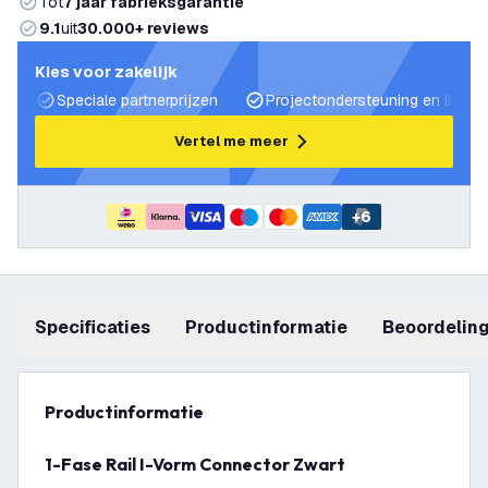
Tot
7 jaar fabrieksgarantie
9.1
uit
30.000+ reviews
Kies voor zakelijk
Speciale partnerprijzen
Projectondersteuning en lichtp
Vertel me meer
+
6
Specificaties
productinformatie
beoordelin
productinformatie
1-Fase Rail I-Vorm Connector Zwart