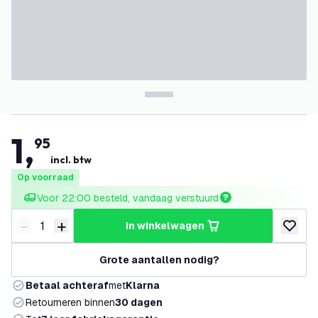
1
,
95
incl. btw
Op voorraad
Voor 22:00 besteld, vandaag verstuurd
-
+
in winkelwagen
Verminder hoeveelheid
Verhoog hoeveelheid
toevoeg
Grote aantallen nodig?
Betaal achteraf
met
Klarna
Retourneren binnen
30 dagen