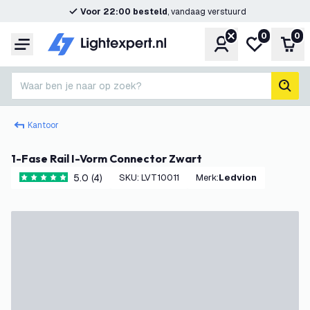
Voor 22:00 besteld
, vandaag verstuurd
0
0
Account
Mijn verlangl
Win
Menu
Waar ben je naar op zoek?
zoek
Kantoor
1-Fase Rail I-Vorm Connector Zwart
5.0 (4)
SKU
:
LVT10011
Merk
:
Ledvion
5 score sterren