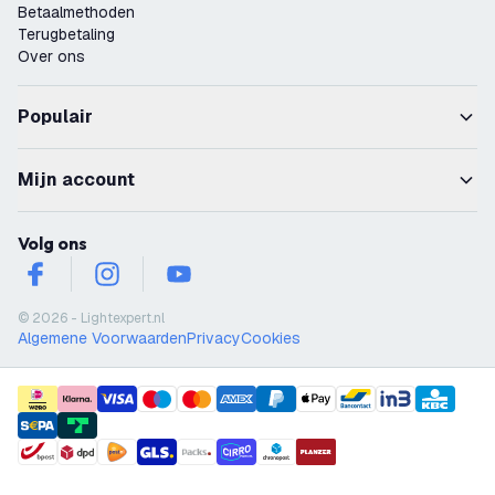
Betaalmethoden
Terugbetaling
Over ons
Populair
Mijn account
Volg ons
facebook
instagram
youtube
© 2026 - Lightexpert.nl
Algemene Voorwaarden
Privacy
Cookies
payment methods
shipment methods