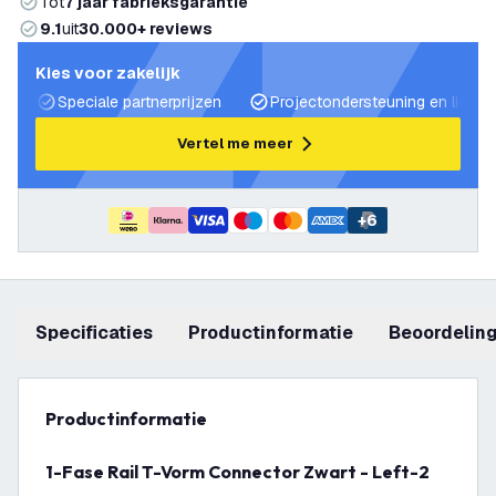
Tot
7 jaar fabrieksgarantie
9.1
uit
30.000+ reviews
Kies voor zakelijk
Speciale partnerprijzen
Projectondersteuning en lichtp
Vertel me meer
+
6
Specificaties
productinformatie
beoordelin
productinformatie
1-Fase Rail T-Vorm Connector Zwart - Left-2