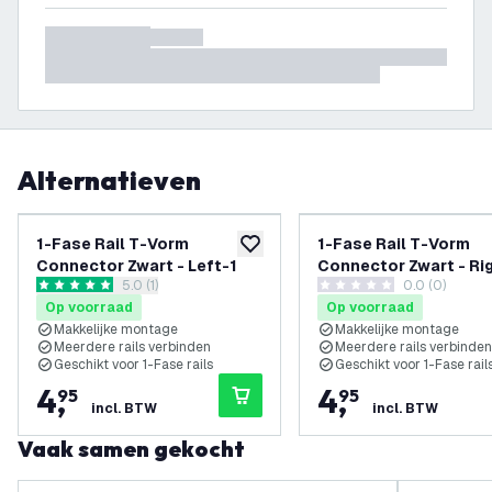
Alternatieven
1-Fase Rail T-Vorm
1-Fase Rail T-Vorm
toevoegen aan verlanglijst
Connector Zwart - Left-1
Connector Zwart - Ri
reviews drawer openen
5.0 (1)
0.0 (0)
5 score sterren
0 score sterren
Op voorraad
Op voorraad
Makkelijke montage
Makkelijke montage
Meerdere rails verbinden
Meerdere rails verbinden
Geschikt voor 1-Fase rails
Geschikt voor 1-Fase rail
4
,
4
,
95
95
incl. BTW
incl. BTW
Vaak samen gekocht