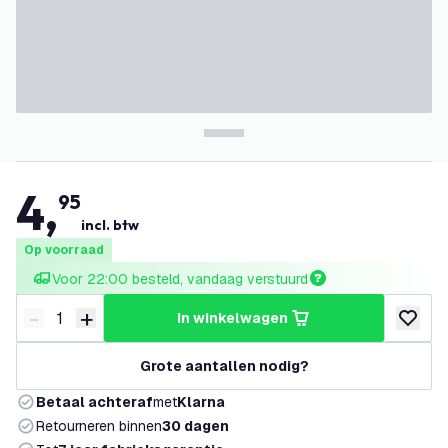
4
,
95
incl. btw
Op voorraad
Voor 22:00 besteld, vandaag verstuurd
-
+
in winkelwagen
Verminder hoeveelheid
Verhoog hoeveelheid
toevoeg
Grote aantallen nodig?
Betaal achteraf
met
Klarna
Retourneren binnen
30 dagen