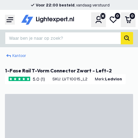
Voor 22:00 besteld
, vandaag verstuurd
0
0
Account
Mijn verlangl
Win
Menu
Waar ben je naar op zoek?
zoek
Kantoor
1-Fase Rail T-Vorm Connector Zwart - Left-2
5.0 (1)
SKU
:
LVT10015_L2
Merk
:
Ledvion
5 score sterren