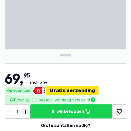
69
,
95
incl. btw
Gratis verzending
Op voorraad
Voor 22:00 besteld, vandaag verstuurd
-
+
in winkelwagen
Verminder hoeveelheid
Verhoog hoeveelheid
toevoeg
Grote aantallen nodig?