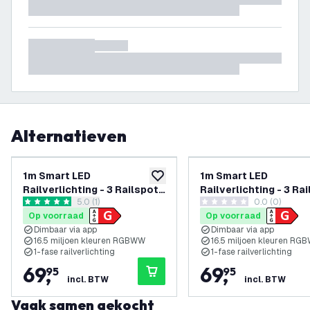
Alternatieven
1m Smart LED
1m Smart LED
toevoegen aan verlanglijst
Railverlichting - 3 Railspots
Railverlichting - 3 Ra
reviews drawer openen
5.0 (1)
0.0 (0)
- 4.9W - RGB+CCT - Dimbaar
- 4.9W - RGB+CCT - D
5 score sterren
0 score sterren
Op voorraad
Op voorraad
- 1-Fase Railsysteem -
- 1-Fase Railsysteem 
Dimbaar via app
Dimbaar via app
Zwart
16.5 miljoen kleuren RGBWW
16.5 miljoen kleuren RG
1-fase railverlichting
1-fase railverlichting
69
,
69
,
95
95
incl. BTW
incl. BTW
Vaak samen gekocht