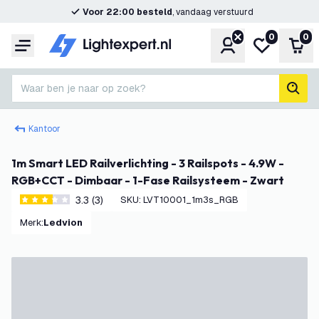
Voor 22:00 besteld
, vandaag verstuurd
0
0
Account
Mijn verlangl
Win
Menu
Waar ben je naar op zoek?
zoek
Kantoor
1m Smart LED Railverlichting - 3 Railspots - 4.9W -
RGB+CCT - Dimbaar - 1-Fase Railsysteem - Zwart
3.3 (3)
SKU
:
LVT10001_1m3s_RGB
3.3 score sterren
Merk
:
Ledvion