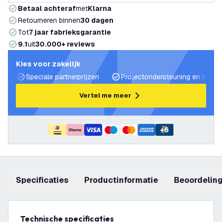
Betaal achteraf
met
Klarna
Retourneren binnen
30 dagen
Tot
7 jaar fabrieksgarantie
9.1
uit
30.000+ reviews
Kies voor zakelijk
Speciale partnerprijzen
Projectondersteuning en lichtp
Vertel me meer
+
6
Specificaties
productinformatie
beoordelin
Technische specificaties