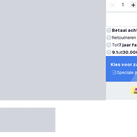
-
+
Verminder 
V
Betaal ach
Retourneren
Tot
7 jaar f
9.1
uit
30.00
Kies voor z
Speciale p