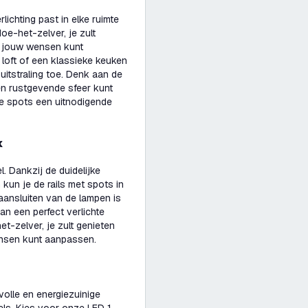
ichting past in elke ruimte
oe-het-zelver, je zult
r jouw wensen kunt
loft of een klassieke keuken
e uitstraling toe. Denk aan de
een rustgevende sfeer kunt
te spots een uitnodigende
k
. Dankzij de duidelijke
kun je de rails met spots in
ansluiten van de lampen is
n een perfect verlichte
et-zelver, je zult genieten
ensen kunt aanpassen.
lvolle en energiezuinige