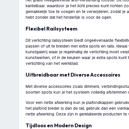
het gratis meegeleverde anti-verblinding rooster. Dit ro
kantelbaar, waardoor je het licht precies kunt richten zo
gemakkelijk toe te voegen en te verwijderen, zodat je al
hebt zonder dat het hinderlijk is voor de ogen.
Flexibel Railsysteem
Dit verlichting railsysteem biedt ongeëvenaarde flexibili
passen of uit te breiden met extra spots en rails. Ideaa
kunstgalerij waar je regelmatig de verlichting moet ver
kunstwerken, of in de keuken waar je extra spots kunt
verlichting van het werkblad.
Uitbreidbaar met Diverse Accessoires
Met diverse accessoires zoals dimmers, verbindingsstu
soorten spots kun je het systeem volledig afstemmen
Voor een nette afwerking kun je plafondkappen gebruike
het plafond breder is dan de rail, gebruik dan een vierk
nette afwerking. Deze zijn in gerelateerde producten te 
Tijdloos en Modern Design