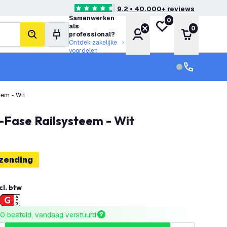
9.2 • 40.000+ reviews
4.6 score sterren
Samenwerken
0
Mijn verlanglijst
als
0
Account
Winkelwa
professional?
zoeken
Ontdek zakelijke
voordelen
klantenservic
Klantenservi
eem - Wit
1-Fase Railsysteem - Wit
rzending
cl. btw
0 besteld, vandaag verstuurd