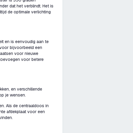
oster is 350 graden
nder dat het verblindt. Het is
tijd de optimale verlichting
teit en is eenvoudig aan te
l voor bijvoorbeeld een
plaatsen voor nieuwe
 toevoegen voor betere
kken, en verschillende
 op je wensen.
n. Als de centraaldoos in
ante afdekplaat voor een
vinden.