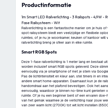
productinformatie
1m Smart LED Railverlichting - 3 Railspots - 4,9W -
Fase Railsysteem - Wit
Railverlichting is een fantastische manier om je huis of
spot railsysteem biedt een veelzijdige en flexibele opl
ruimtes, of je nu je woonkamer, keuken of kantoor wilt 
railverlichting breng je sfeer aan in elke ruimte.
Smart RGB Spots
Deze 1-fase railverlichting is 1 meter lang en bestaat uit 
worden inclusief smart RGB spots geleverd. Deze slim
eenvoudig via je smartphone of met je stem via Google
Pas de lichtintensiteit en kleur aan, stel timers in en inte
andere smart home-apparaten. Daarnaast kun je de rail
handomdraai aan het plafond bevestigen. Ook het aansl
eenvoudig, waardoor je binnen no-time kunt genieten va
ruimte. Of je nu een beginner bent of een ervaren doe-h
van het gemak waarmee je de verlichting naar jouw w
van zeer warm licht (2700K) tot wit licht instellen (65