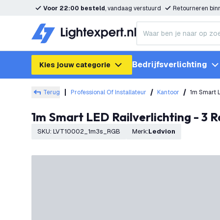
Voor 22:00 besteld
, vandaag verstuurd
Retourneren bi
Bedrijfsverlichting
Kies jouw categorie
Terug
Professional Of Installateur
Kantoor
1m Smart L
1m Smart LED Railverlichting - 3 
SKU
:
LVT10002_1m3s_RGB
Merk
:
Ledvion