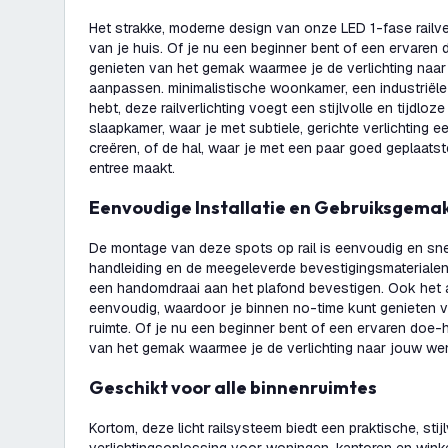
Het strakke, moderne design van onze LED 1-fase railverl
van je huis. Of je nu een beginner bent of een ervaren d
genieten van het gemak waarmee je de verlichting naa
aanpassen. minimalistische woonkamer, een industriële 
hebt, deze railverlichting voegt een stijlvolle en tijdloz
slaapkamer, waar je met subtiele, gerichte verlichting 
creëren, of de hal, waar je met een paar goed geplaats
entree maakt.
Eenvoudige Installatie en Gebruiksgema
De montage van deze spots op rail is eenvoudig en snel
handleiding en de meegeleverde bevestigingsmaterialen 
een handomdraai aan het plafond bevestigen. Ook het a
eenvoudig, waardoor je binnen no-time kunt genieten va
ruimte. Of je nu een beginner bent of een ervaren doe-h
van het gemak waarmee je de verlichting naar jouw w
Geschikt voor alle binnenruimtes
Kortom, deze licht railsysteem biedt een praktische, stij