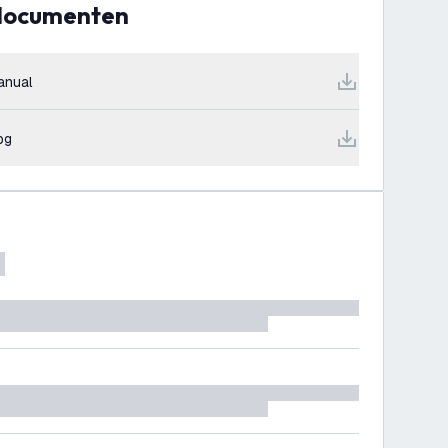
 documenten
nual
pg