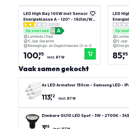
LED High Bay 100W met Sensor –
LED Hig
toevoegen aan verlan
Energieklasse A - 120° - 192lm/W -
Energie
reviews drawer openen
2.5 (2)
6000K - IP65 - Dimbaar - 5 Jaar
6000K -
2.5 score sterren
0 score s
Garantie
Garanti
Op voorraad
Op voo
Lumileds Chips
Lumile
5 Jaar Garantie
5 Jaar
Bewegings- en Daglichtsensor (2-in-1)
Energi
100
,
85
,
95
95
incl. BTW
Vaak samen gekocht
113
,
72
incl. BTW
Dimbare GU10 LED Spot - 3W - 2700K - 34
3
,
95