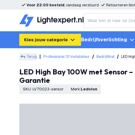
Voor 22:00 besteld
, vandaag verstuurd
Retourneren bi
Bedrijfsverlichting
Kies jouw categorie
Terug
Professional Of Installateur
Bedrijfshal
LED Hig
LED High Bay 100W met Sensor – Energieklasse A - 120° - 192lm/W - 4000K - IP65 - Dimbaar - 5 Jaar
Garantie
SKU
:
LV70023-sensor
Merk
:
Ledvion