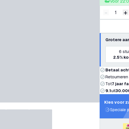
Voor 22:0
-
+
Verminder 
V
Grotere aa
6
stu
2.5%
ko
Betaal ach
Retourneren
Tot
7 jaar f
9.1
uit
30.00
Kies voor z
Speciale p