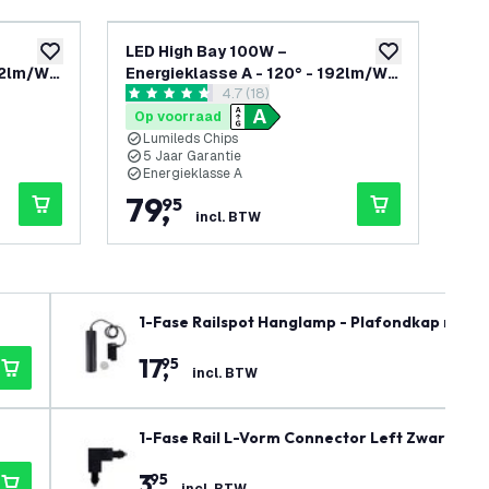
LED High Bay 100W –
LE
toevoegen aan verlanglijst
toevoegen aan v
92lm/W -
Energieklasse A - 120° - 192lm/W -
– E
openen
reviews drawer openen
4.7 (18)
 Jaar
6000K - IP65 - Dimbaar - 5 Jaar
- 4
4.7 score sterren
0 sc
Garantie
Ga
Op voorraad
Op
Lumileds Chips
L
5 Jaar Garantie
5
Energieklasse A
E
79
,
9
95
incl. BTW
1-Fase Railspot Hanglamp - Plafondkap met 1m
17
,
95
incl. BTW
1-Fase Rail L-Vorm Connector Left Zwart
3
,
95