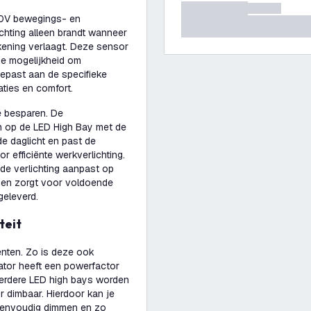
10V bewegings- en
chting alleen brandt wanneer
ekening verlaagt. Deze sensor
de mogelijkheid om
gepast aan de specifieke
aties en comfort.
e besparen. De
an op de LED High Bay met de
 daglicht en past de
r efficiënte werkverlichting.
de verlichting aanpast op
ie en zorgt voor voldoende
geleverd.
teit
nten. Zo is deze ook
ator heeft een powerfactor
erdere LED high bays worden
r dimbaar. Hierdoor kan je
eenvoudig dimmen en zo