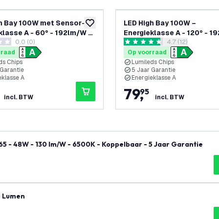
h Bay 100W met Sensor–
LED High Bay 100W –
glijst
toevoegen aan verlanglijst
klasse A - 60° - 192lm/W -
Energieklasse A - 120° - 1
0.0 (0)
reviews drawer 
4.7 (12)
 IP65 - Dimbaar - 5 Jaar
4000K - IP65 - Dimbaar - 5
terren
4.7 score sterren
e
Garantie
rraad
Op voorraad
ds Chips
Lumileds Chips
 Garantie
5 Jaar Garantie
eklasse A
Energieklasse A
79
,
95
incl. BTW
incl. BTW
6x LED Armatuur 150cm - Samsung LED - IP65 - 48W - 130 lm/W - 6500K - Koppelbaar - 5 Jaar Garantie
5 Lumen