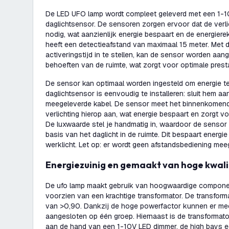
De LED UFO lamp wordt compleet geleverd met een 1-
daglichtsensor. De sensoren zorgen ervoor dat de verli
nodig, wat aanzienlijk energie bespaart en de energier
heeft een detectieafstand van maximaal 15 meter. Met 
activeringstijd in te stellen, kan de sensor worden aan
behoeften van de ruimte, wat zorgt voor optimale prest
De sensor kan optimaal worden ingesteld om energie t
daglichtsensor is eenvoudig te installeren: sluit hem a
meegeleverde kabel. De sensor meet het binnenkomende
verlichting hierop aan, wat energie bespaart en zorgt voo
De luxwaarde stel je handmatig in, waardoor de sensor 
basis van het daglicht in de ruimte. Dit bespaart energ
werklicht. Let op: er wordt geen afstandsbediening mee
Energiezuinig en gemaakt van hoge kwali
De ufo lamp maakt gebruik van hoogwaardige compone
voorzien van een krachtige transformator. De transform
van >0,90. Dankzij de hoge powerfactor kunnen er me
aangesloten op één groep. Hiernaast is de transformato
aan de hand van een 1-10V LED dimmer, de high bays 