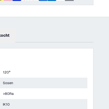
kocht
120°
Sosen
>80Ra
IK10