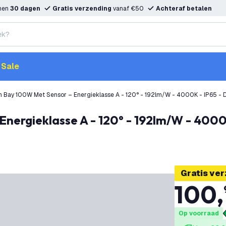
nnen
30 dagen
Gratis verzending
vanaf €50
Achteraf betalen
Sale
h Bay 100W Met Sensor – Energieklasse A - 120° - 192lm/W - 4000K - IP65 - D
Gratis ve
100
,
Op voorraad