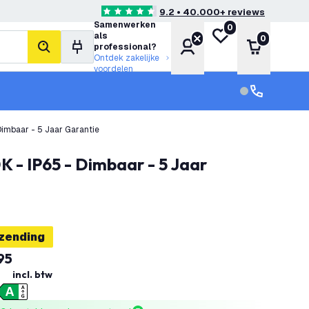
9.2 • 40.000+ reviews
4.6 score sterren
Samenwerken
0
Mijn verlanglijst
als
0
Account
Winkelwa
professional?
zoeken
Ontdek zakelijke
voordelen
klantenservic
Klantenservi
imbaar - 5 Jaar Garantie
rzending
95
incl. btw