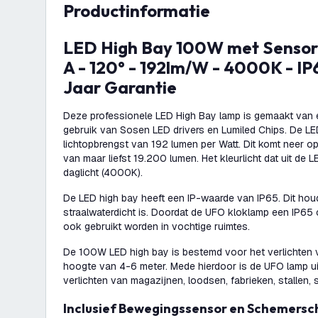
productinformatie
LED High Bay 100W met Sensor – Energieklasse
A - 120° - 192lm/W - 4000K - IP
Jaar Garantie
Deze professionele LED High Bay lamp is gemaakt van e
gebruik van Sosen LED drivers en Lumiled Chips. De L
lichtopbrengst van 192 lumen per Watt. Dit komt neer op
van maar liefst 19.200 lumen. Het kleurlicht dat uit de L
daglicht (4000K).
De LED high bay heeft een IP-waarde van IP65. Dit houd
straalwaterdicht is. Doordat de UFO kloklamp een IP65 c
ook gebruikt worden in vochtige ruimtes.
De 100W LED high bay is bestemd voor het verlichten 
hoogte van 4-6 meter. Mede hierdoor is de UFO lamp ui
verlichten van magazijnen, loodsen, fabrieken, stallen, 
Inclusief Bewegingssensor en Schemers