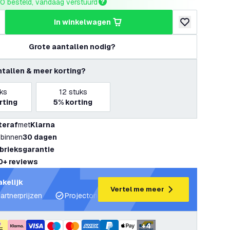
0 besteld, vandaag verstuurd
in winkelwagen
hoeveelheid
erhoog hoeveelheid
toevoegen aan v
Grote aantallen nodig?
ntallen & meer korting?
ks
12
stuks
rting
5%
korting
teraf
met
Klarna
 binnen
30 dagen
abrieksgarantie
0+ reviews
akelijk
Vertel me meer
artnerprijzen
Projectondersteuning en lichtplannen
Desku
+
4