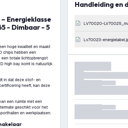
Handleiding en
LV70020-LV70025_ma
65 - Dimbaar - 5
lv70023-energielabel.j
en hoge kwaliteit en maakt
ED chips hebben een
 een totale lichtopbrengst
ED high bay komt is natuurlijk
t in dat deze stof- en
ertificering heeft, kan deze
van een ruimte met een
termate geschikt voor het
sporthallen en werkplaatsen.
chakelaar