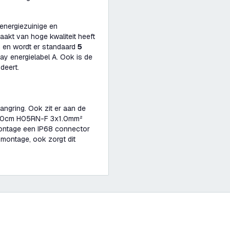
energiezuinige en
aakt van hoge kwaliteit heeft
 en wordt er standaard
5
y energielabel A. Ook is de
deert.
ngring. Ook zit er aan de
n 30cm H05RN-F 3x1.0mm²
montage een IP68 connector
e montage, ook zorgt dit