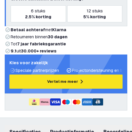
6
stuks
12
stuks
2.5%
korting
5%
korting
Betaal achteraf
met
Klarna
Retourneren binnen
30 dagen
Tot
7 jaar fabrieksgarantie
9.1
uit
30.000+ reviews
Kies voor zakelijk
Speciale partnerprijzen
Projectondersteuning en lichtp
Vertel me meer
+
6
Specificaties
productinformatie
beoordelin