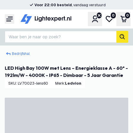
Voor 22:00 besteld
, vandaag verstuurd
0
0
Account
Mijn verlangl
Win
Menu
Waar ben je naar op zoek?
zoek
Bedrijfshal
LED High Bay 100W met Lens – Energieklasse A - 60° -
192lm/W - 4000K - IP65 - Dimbaar - 5 Jaar Garantie
SKU
:
LV70023-lens60
Merk
:
Ledvion