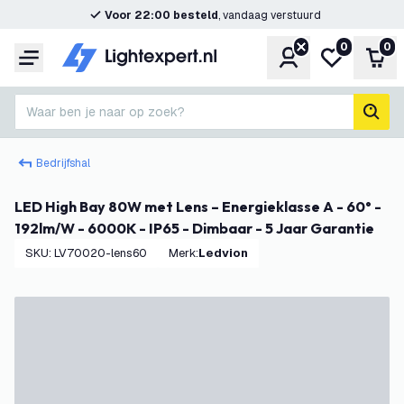
Voor 22:00 besteld
, vandaag verstuurd
0
0
Account
Mijn verlangl
Win
Menu
Waar ben je naar op zoek?
zoek
Bedrijfshal
LED High Bay 80W met Lens – Energieklasse A - 60° -
192lm/W - 6000K - IP65 - Dimbaar - 5 Jaar Garantie
SKU
:
LV70020-lens60
Merk
:
Ledvion