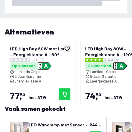
Alternatieven
LED High Bay 80W met Lens
LED High Bay 80W –
toevoegen aan verlanglijst
– Energieklasse A - 60° -
Energieklasse A - 120°
0.0 (0)
reviews draw
4.4 (8)
192lm/W - 4000K - IP65 -
192lm/W - 6000K - IP
0 score sterren
4.4 score sterren
Op voorraad
Op voorraad
Dimbaar - 5 Jaar Garantie
Dimbaar - 5 Jaar Gara
Lumileds Chips
Lumileds Chips
5 Jaar Garantie
5 Jaar Garantie
Energieklasse A
Energieklasse A
77
,
74
,
95
95
incl. BTW
incl. BTW
Vaak samen gekocht
LED Wandlamp met Sensor - IP44 -
E27 Fitting - RVS - Geschikt voor Bi