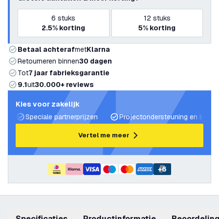
6
stuks
12
stuks
2.5%
korting
5%
korting
Betaal achteraf
met
Klarna
Retourneren binnen
30 dagen
Tot
7 jaar fabrieksgarantie
9.1
uit
30.000+ reviews
Kies voor zakelijk
Speciale partnerprijzen
Projectondersteuning en lichtp
Vertel me meer
+
6
Specificaties
productinformatie
beoordelin