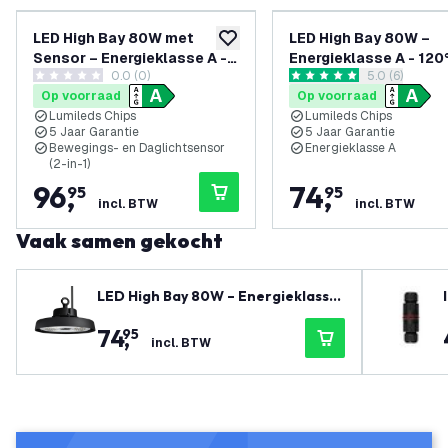
LED High Bay 80W met
LED High Bay 80W –
toevoegen aan verlanglijst
Sensor – Energieklasse A -
Energieklasse A - 120°
0.0 (0)
reviews draw
5.0 (6)
120° - 192lm/W - 6000K -
192lm/W - 4000K - IP
0 score sterren
5 score sterren
Op voorraad
Op voorraad
IP65 - Dimbaar - 5 Jaar
Dimbaar - 5 Jaar Gara
Lumileds Chips
Lumileds Chips
Garantie
5 Jaar Garantie
5 Jaar Garantie
Bewegings- en Daglichtsensor
Energieklasse A
(2-in-1)
96
,
74
,
95
95
incl. BTW
incl. BTW
Vaak samen gekocht
LED High Bay 80W – Energieklasse
A - 120° - 192lm/W - 4000K - IP65 -
74
,
95
Dimbaar - 5 Jaar Garantie
incl. BTW