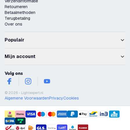
Verzendinformatie
Retourneren
Betaalmethoden
Terugbetaling
Over ons
Populair
Mijn account
Volg ons
facebook
instagram
youtube
© 2026 - Lightexpert.nl
Algemene Voorwaarden
Privacy
Cookies
payment methods