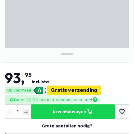
93
,
95
incl. btw
Gratis verzending
Op voorraad
Voor 22:00 besteld, vandaag verstuurd
-
+
in winkelwagen
Verminder hoeveelheid
Verhoog hoeveelheid
toevoeg
Grote aantallen nodig?