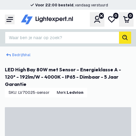
Voor 22:00 besteld
, vandaag verstuurd
0
0
Account
Mijn verlangl
Win
Menu
Waar ben je naar op zoek?
zoek
Bedrijfshal
LED High Bay 80W met Sensor – Energieklasse A -
120° - 192lm/W - 4000K - IP65 - Dimbaar - 5 Jaar
Garantie
SKU
:
LV70025-sensor
Merk
:
Ledvion