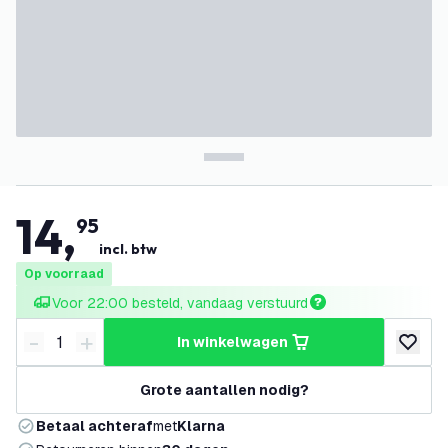
14
,
95
incl. btw
Op voorraad
Voor 22:00 besteld, vandaag verstuurd
-
+
in winkelwagen
Verminder hoeveelheid
Verhoog hoeveelheid
toevoeg
Grote aantallen nodig?
Betaal achteraf
met
Klarna