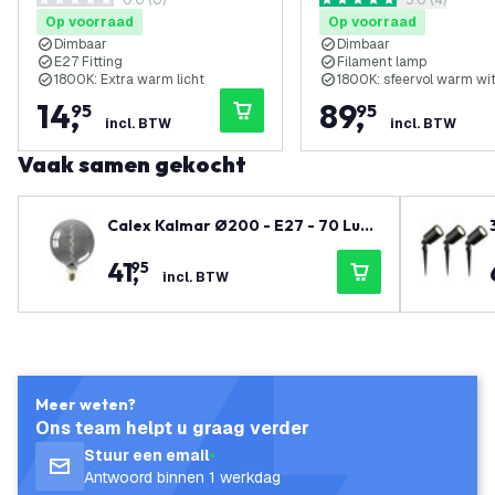
0.0 (0)
reviews draw
5.0 (4)
Dimbaar
- Magnetisch - Titan
0 score sterren
5 score sterren
Op voorraad
Op voorraad
Dimbaar
Dimbaar
E27 Fitting
Filament lamp
1800K: Extra warm licht
1800K: sfeervol warm wit
14
,
89
,
95
95
incl. BTW
incl. BTW
Vaak samen gekocht
Calex Kalmar Ø200 - E27 - 70 Lum
en – Titanium
K
41
,
95
incl. BTW
Meer weten?
Ons team helpt u graag verder
Stuur een email
Antwoord binnen 1 werkdag