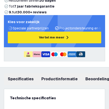
Retourneren binnen
30 dagen
Tot
7 jaar fabrieksgarantie
9.1
uit
30.000+ reviews
Kies voor zakelijk
Speciale partnerprijzen
Projectondersteuning en lichtp
Vertel me meer
+
6
Specificaties
productinformatie
beoordelin
Technische specificaties