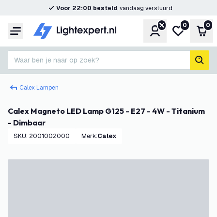
Voor 22:00 besteld
, vandaag verstuurd
0
0
Account
Mijn verlangl
Win
Menu
Waar ben je naar op zoek?
zoek
Calex Lampen
Calex Magneto LED Lamp G125 - E27 - 4W - Titanium
- Dimbaar
SKU
:
2001002000
Merk
:
Calex