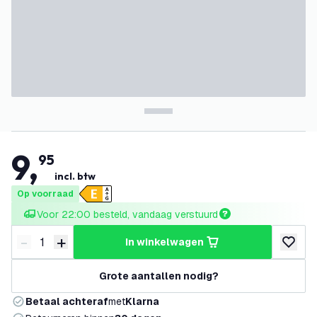
9
,
95
incl. btw
Op voorraad
Voor 22:00 besteld, vandaag verstuurd
-
+
in winkelwagen
Verminder hoeveelheid
Verhoog hoeveelheid
toevoeg
Grote aantallen nodig?
Betaal achteraf
met
Klarna