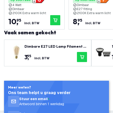
Op voorraad
Op voorraad
4 Watt
Dimbaar
Dimbaar
E27 fitting
2100K Extra warm licht
2100K Extra warm licht
10
,
8
,
95
95
incl. BTW
incl. BTW
Vaak samen gekocht
Dimbare E27 LED Lamp Filament -
4.5W - 2100K - 470 Lumen
3
,
95
incl. BTW
Meer weten?
Ons team helpt u graag verder
Stuur een email
Antwoord binnen 1 werkdag