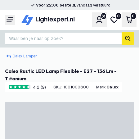
Voor 22:00 besteld
, vandaag verstuurd
0
0
Account
Mijn verlangl
Win
Menu
Waar ben je naar op zoek?
zoek
Calex Lampen
Calex Rustic LED Lamp Flexible - E27 - 136 Lm -
Titanium
4.6 (9)
SKU
:
1001000800
Merk
:
Calex
4.6 score sterren