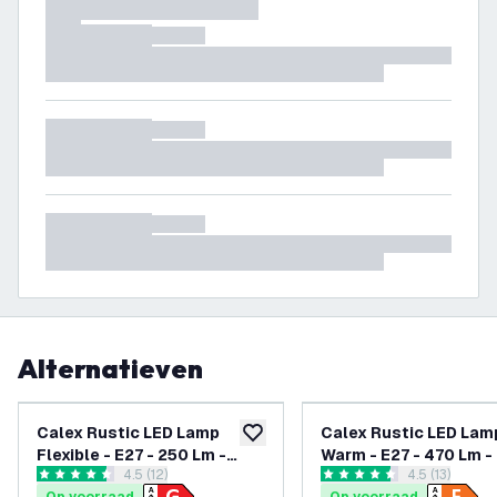
Alternatieven
Calex Rustic LED Lamp
Calex Rustic LED Lam
toevoegen aan verlanglijst
Flexible - E27 - 250 Lm -
Warm - E27 - 470 Lm 
reviews drawer openen
4.5 (12)
reviews draw
4.5 (13)
Goud Finish
4.5 score sterren
4.5 score sterren