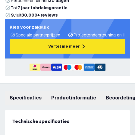
Retourneren binnen
30 dagen
Tot
7 jaar fabrieksgarantie
9.1
uit
30.000+ reviews
Kies voor zakelijk
Speciale partnerprijzen
Projectondersteuning en lichtp
Vertel me meer
+
6
Specificaties
productinformatie
beoordelin
Technische specificaties