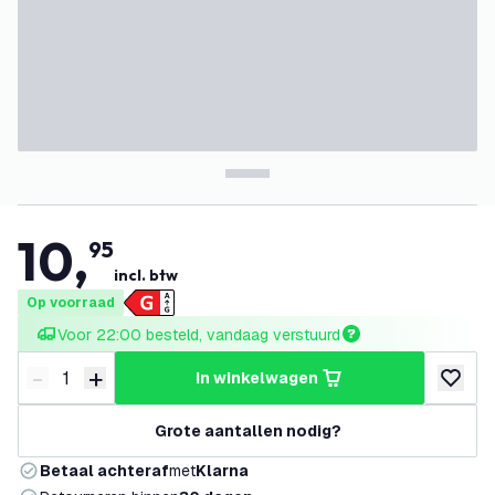
10
,
95
incl. btw
Op voorraad
Voor 22:00 besteld, vandaag verstuurd
-
+
in winkelwagen
Verminder hoeveelheid
Verhoog hoeveelheid
toevoeg
Grote aantallen nodig?
Betaal achteraf
met
Klarna