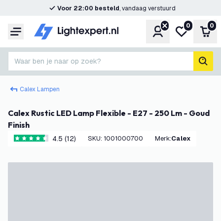
Voor 22:00 besteld
, vandaag verstuurd
0
0
Account
Mijn verlangl
Win
Menu
Waar ben je naar op zoek?
zoek
Calex Lampen
Calex Rustic LED Lamp Flexible - E27 - 250 Lm - Goud
Finish
4.5 (12)
SKU
:
1001000700
Merk
:
Calex
4.5 score sterren