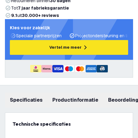
Retourneren binnen
30 dagen
Tot
7 jaar fabrieksgarantie
9.1
uit
30.000+ reviews
Kies voor zakelijk
Speciale partnerprijzen
Projectondersteuning en lichtp
Vertel me meer
+
6
Specificaties
productinformatie
beoordelin
Technische specificaties