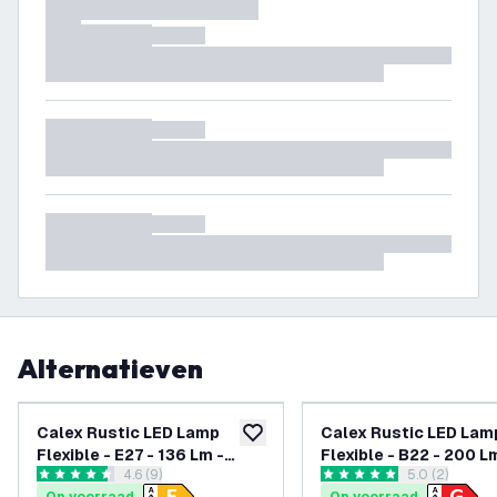
Alternatieven
Calex Rustic LED Lamp
Calex Rustic LED Lam
toevoegen aan verlanglijst
Flexible - E27 - 136 Lm -
Flexible - B22 - 200 L
reviews drawer openen
4.6 (9)
reviews draw
5.0 (2)
Titanium
Goud
4.6 score sterren
5 score sterren