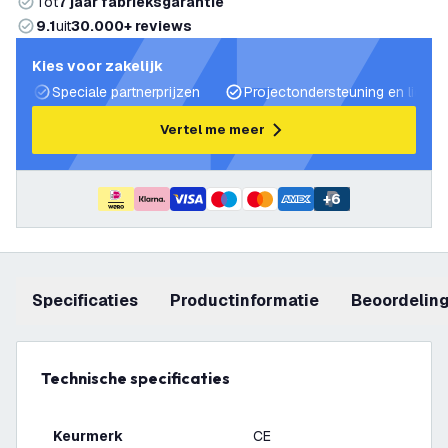
Tot
7 jaar fabrieksgarantie
9.1
uit
30.000+ reviews
Kies voor zakelijk
Speciale partnerprijzen
Projectondersteuning en lichtp
Vertel me meer
+
6
Specificaties
productinformatie
beoordelin
Technische specificaties
Keurmerk
CE