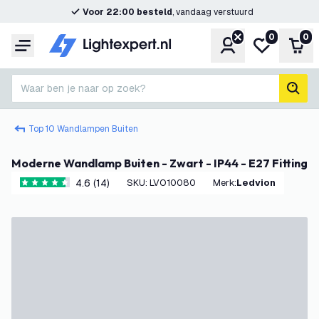
Voor 22:00 besteld
, vandaag verstuurd
0
0
Account
Mijn verlangl
Win
Menu
Waar ben je naar op zoek?
zoek
Top 10 Wandlampen Buiten
Moderne Wandlamp Buiten - Zwart - IP44 - E27 Fitting
4.6 (14)
SKU
:
LVO10080
Merk
:
Ledvion
4.6 score sterren