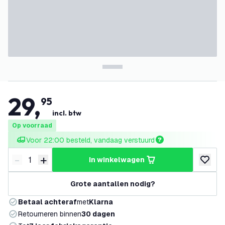
29
,
95
incl. btw
Op voorraad
Voor 22:00 besteld, vandaag verstuurd
-
+
in winkelwagen
Verminder hoeveelheid
Verhoog hoeveelheid
toevoeg
Grote aantallen nodig?
Betaal achteraf
met
Klarna
Retourneren binnen
30 dagen