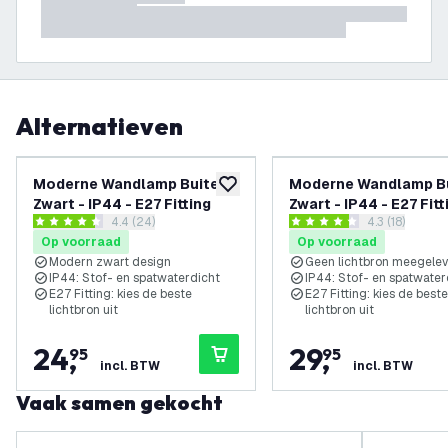
Alternatieven
Moderne Wandlamp Buiten -
Moderne Wandlamp Bu
toevoegen aan verlanglijst
Zwart - IP44 - E27 Fitting
Zwart - IP44 - E27 Fitt
reviews drawer openen
4.4 (24)
reviews draw
4.3 (18)
4.4 score sterren
4.3 score sterren
Op voorraad
Op voorraad
Modern zwart design
Geen lichtbron meegele
IP44: Stof- en spatwaterdicht
IP44: Stof- en spatwater
E27 Fitting: kies de beste
E27 Fitting: kies de beste
lichtbron uit
lichtbron uit
24
,
29
,
95
95
incl. BTW
incl. BTW
Vaak samen gekocht