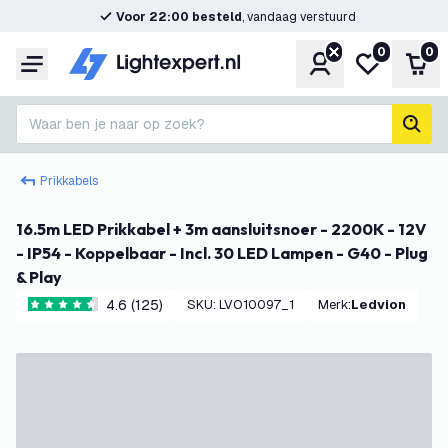
Voor 22:00 besteld
, vandaag verstuurd
0
0
Account
Mijn verlangl
Win
Menu
Waar ben je naar op zoek?
zoek
Prikkabels
16.5m LED Prikkabel + 3m aansluitsnoer - 2200K - 12V
- IP54 - Koppelbaar - Incl. 30 LED Lampen - G40 - Plug
& Play
4.6 (125)
SKU
:
LVO10097_1
Merk
:
Ledvion
4.6 score sterren