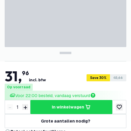
31
,
96
Save 30%
45,66
incl. btw
Op voorraad
Voor 22:00 besteld, vandaag verstuurd
-
+
in winkelwagen
Verminder hoeveelheid
Verhoog hoeveelheid
toevoeg
Grote aantallen nodig?