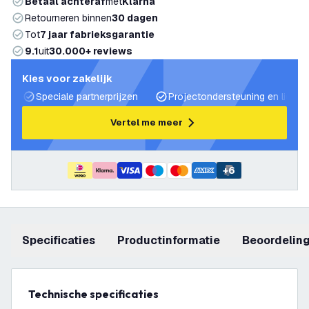
Betaal achteraf
met
Klarna
Retourneren binnen
30 dagen
Tot
7 jaar fabrieksgarantie
9.1
uit
30.000+ reviews
Kies voor zakelijk
Speciale partnerprijzen
Projectondersteuning en lichtp
Vertel me meer
+
6
Specificaties
productinformatie
beoordelin
Technische specificaties