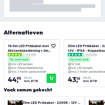
Alternatieven
-
30
%
16.5m LED Prikkabel met
30m LED Prikkabel - 2
toevoegen aan verlanglijst
Afstandsbediening + 3m
12V - IP54 - Koppelbaa
reviews drawer openen
4.3 (58)
reviews dra
4.6 (156)
aansluitsnoer - 2200K - 12V
Incl. 50 LED Lampen -
4.3 score sterren
4.6 score sterren
Op voorraad
Op voorraad
- IP54 - Koppelbaar - Incl. 30
Plug & Play
Incl. LED lampen
12 Volt
LED Lampen - G40 - Plug &
Incl. Afstandsbediening
Incl. LED lampen
Play
Incl. 3 meter aansluitsnoer
Incl. 3 meter aansluitsno
44
,
43
,
95
64,21
16
68,51
incl. BTW
incl. BTW
Vaak samen gekocht
30m LED Prikkabel - 2200K - 12V -