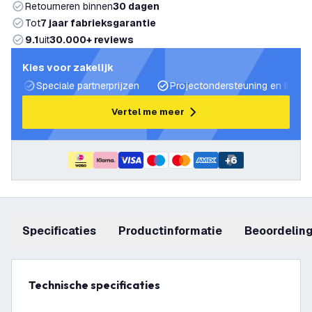
Retourneren binnen
30 dagen
Tot
7 jaar fabrieksgarantie
9.1
uit
30.000+ reviews
Kies voor zakelijk
Speciale partnerprijzen
Projectondersteuning en lichtp
Vertel me meer
+
6
Specificaties
productinformatie
beoordelin
Technische specificaties