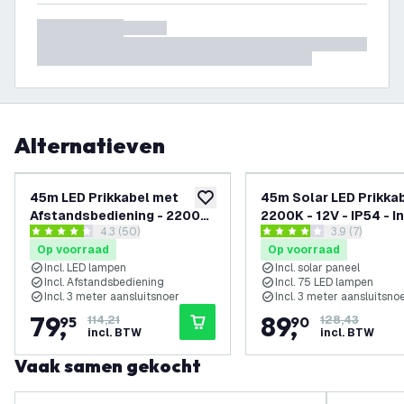
Alternatieven
-
30
%
45m LED Prikkabel met
45m Solar LED Prikkab
toevoegen aan verlanglijst
Afstandsbediening - 2200K
2200K - 12V - IP54 - In
reviews drawer openen
4.3 (50)
reviews draw
3.9 (7)
- 12V - IP54 - Koppelbaar -
LED Lampen - G40 - P
4.3 score sterren
3.9 score sterren
Op voorraad
Op voorraad
Incl. 75 LED Lampen - G40 -
Play
Incl. LED lampen
Incl. solar paneel
Plug & Play
Incl. Afstandsbediening
Incl. 75 LED lampen
Incl. 3 meter aansluitsnoer
Incl. 3 meter aansluitsno
79
,
89
,
95
114,21
90
128,43
incl. BTW
incl. BTW
Vaak samen gekocht