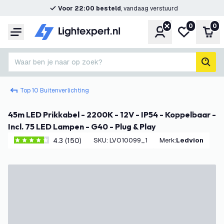
Voor 22:00 besteld
, vandaag verstuurd
0
0
Account
Mijn verlangl
Win
Menu
Waar ben je naar op zoek?
zoek
Top 10 Buitenverlichting
45m LED Prikkabel - 2200K - 12V - IP54 - Koppelbaar -
Incl. 75 LED Lampen - G40 - Plug & Play
4.3 (150)
SKU
:
LVO10099_1
Merk
:
Ledvion
4.3 score sterren