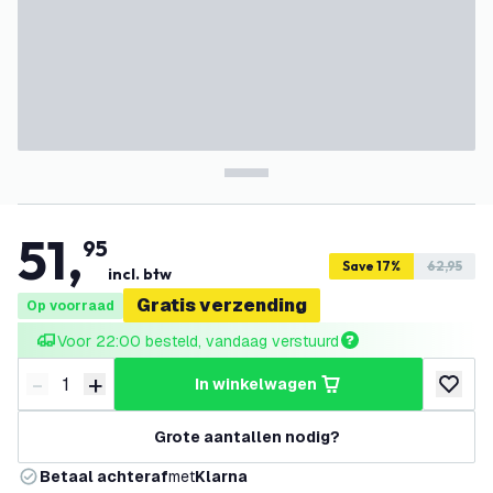
51
,
95
Save 17%
62,95
incl. btw
Gratis verzending
Op voorraad
Voor 22:00 besteld, vandaag verstuurd
-
+
in winkelwagen
Verminder hoeveelheid
Verhoog hoeveelheid
toevoeg
Grote aantallen nodig?
Betaal achteraf
met
Klarna