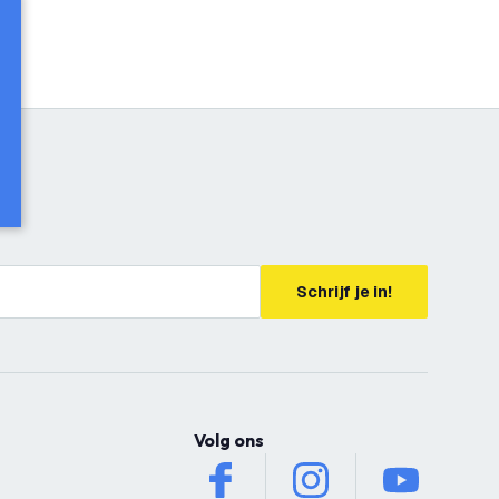
Schrijf je in!
Volg ons
facebook
instagram
youtube