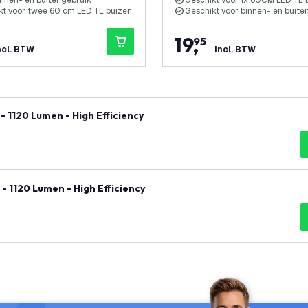
innen- en buitengebruik
Geschikt voor 1x 60CM LED TL 
kt voor twee 60 cm LED TL buizen
Geschikt voor binnen- en buite
19
,
95
ncl. BTW
incl. BTW
 1120 Lumen - High Efficiency
- 1120 Lumen - High Efficiency