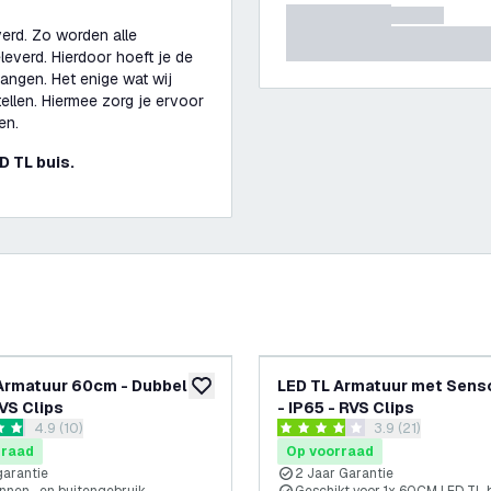
erd. Zo worden alle
everd. Hierdoor hoeft je de
hangen. Het enige wat wij
llen. Hiermee zorg je ervoor
men.
D TL buis.
Armatuur 60cm - Dubbel -
LED TL Armatuur met Sen
glijst
toevoegen aan verlanglijst
RVS Clips
- IP65 - RVS Clips
reviews drawer openen
4.9 (10)
reviews drawer 
3.9 (21)
 sterren
3.9 score sterren
rraad
Op voorraad
garantie
2 Jaar Garantie