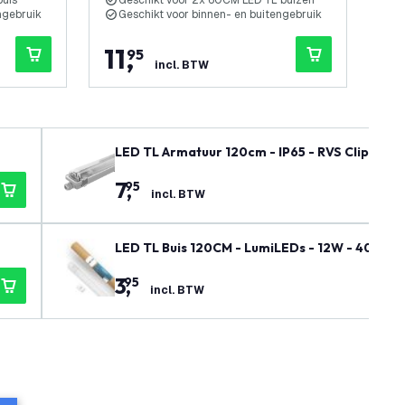
buis
Geschikt voor 2x 60CM LED TL buizen
V
ngebruik
Geschikt voor binnen- en buitengebruik
G
11
,
1
95
incl. BTW
LED TL Armatuur 120cm - IP65 - RVS Clips
7
,
95
incl. BTW
LED TL Buis 120CM - LumiLEDs - 12W - 4000K -
3
,
95
incl. BTW