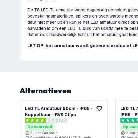
De T8 LED TL armatuur wordt nagenoeg compleet gelev
bevestigingsmaterialen, spijkers en twee wartels meegel
deur niet meer uit en kun je het LED armatuur direct op
aanraden is om een LED TL buis van 60CM mee te beste
dat er ook daadwerkelijk licht uit het armatuur gaat ko
LET OP: het armatuur wordt geleverd exclusief LE
Alternatieven
LED TL Armatuur 60cm - IP65 -
LED TL 
toevoegen aan verlan
Koppelbaar - RVS Clips
IP65 - 
reviews drawer openen
4.3 (83)
4.3 score sterren
4.9 score
Op voorraad
Op voo
2 Jaar Garantie
2 jaar 