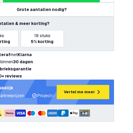
Grote aantallen nodig?
ntallen & meer korting?
ks
18
stuks
rting
5%
korting
teraf
met
Klarna
 binnen
30 dagen
abrieksgarantie
0+ reviews
akelijk
Vertel me meer
artnerprijzen
Projectondersteuning en lichtplannen
Desku
+
4