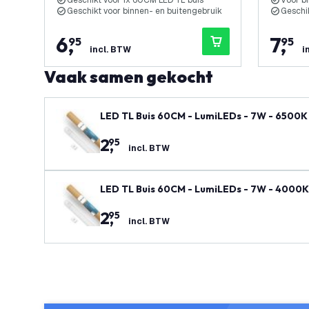
Geschikt voor 1x 60CM LED TL buis
Voor b
Geschikt voor binnen- en buitengebruik
Geschi
6
,
7
,
95
95
incl. BTW
i
Vaak samen gekocht
LED TL Buis 60CM - LumiLEDs - 7W - 6500K -
2
,
95
incl. BTW
LED TL Buis 60CM - LumiLEDs - 7W - 4000K 
2
,
95
incl. BTW