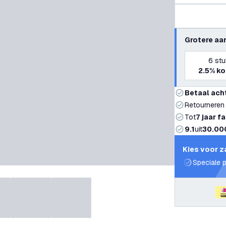
Grotere aa
6
stu
2.5%
ko
Betaal ach
Retourneren
Tot
7 jaar f
9.1
uit
30.00
Kies voor z
Speciale p