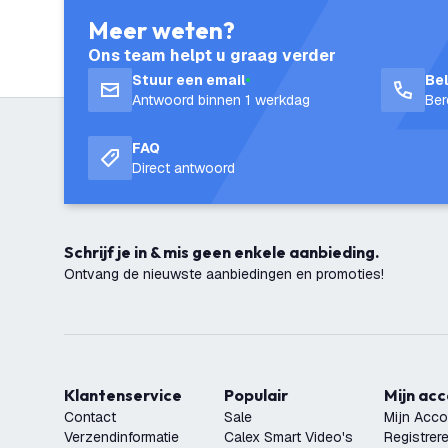
Meer weten?
Ons team helpt u graag verder
Stuur een email
Be
Antwoord binnen 1 werkdag
Ber
FAQ
Direct antwoord
Schrijf je in & mis geen enkele aanbieding.
Ontvang de nieuwste aanbiedingen en promoties!
Klantenservice
Populair
Mijn ac
Contact
Sale
Mijn Acco
Verzendinformatie
Calex Smart Video's
Registrer