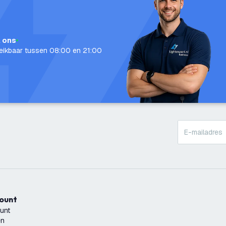
l ons
eikbaar tussen 08:00 en 21:00
count
unt
en