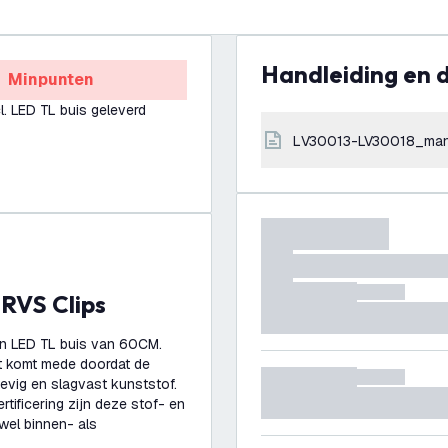
Handleiding en
Minpunten
l. LED TL buis geleverd
LV30013-LV30018_man
 RVS Clips
én LED TL buis van 60CM.
it komt mede doordat de
evig en slagvast kunststof.
ificering zijn deze stof- en
wel binnen- als