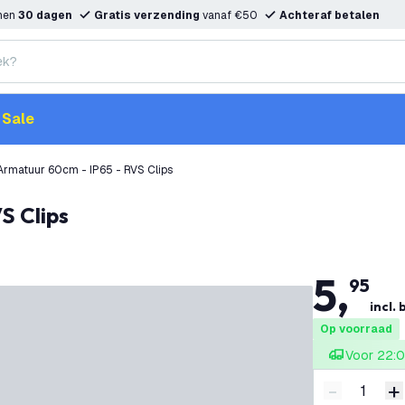
nnen
30 dagen
Gratis verzending
vanaf €50
Achteraf betalen
Sale
Armatuur 60cm - IP65 - RVS Clips
S Clips
5
,
95
incl. 
Op voorraad
Voor 22:0
-
+
Verminder 
V