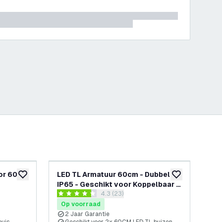
sor 60cm
LED TL Armatuur 60cm - Dubbel -
LED
toevoegen aan verlanglijst
toevoegen aan v
IP65 - Geschikt voor Koppelbaar -
RVS
openen
reviews drawer openen
4.3 (23)
RVS Clips
4.3 score sterren
4 sc
Op voorraad
Op
2 Jaar Garantie
2