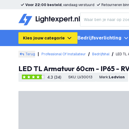
Voor 22:00 besteld
, vandaag verstuurd
Retourneren bi
Bedrijfsverlichting
Kies jouw categorie
Terug
Professional Of Installateur
Bedrijfshal
LED TL 
LED TL Armatuur 60cm - IP65 - RV
4.3 (34)
SKU
:
LV30013
Merk
:
Ledvion
4.3 score sterren