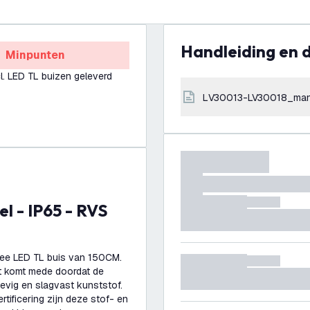
Handleiding en
Minpunten
l. LED TL buizen geleverd
LV30013-LV30018_man
wee LED TL buis van 150CM.
it komt mede doordat de
evig en slagvast kunststof.
ificering zijn deze stof- en