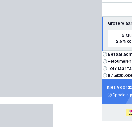
Grotere aa
6
stu
2.5%
ko
Betaal ach
Retourneren
Tot
7 jaar f
9.1
uit
30.00
Kies voor z
Speciale p