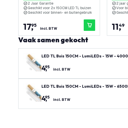
2 Jaar Garantie
2 jaar 
Geschikt voor 2x 150CM LED TL buizen
Voor b
Geschikt voor binnen- en buitengebruik
Geschi
17
,
11
,
95
49
incl. BTW
Vaak samen gekocht
LED TL Buis 150CM - LumiLEDs - 15W - 4000
4
,
95
incl. BTW
LED TL Buis 150CM - LumiLEDs - 15W - 6500
4
,
95
incl. BTW