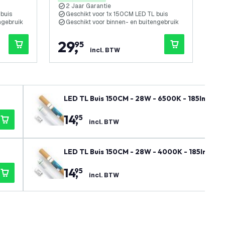
2 Jaar Garantie
2
 buis
Geschikt voor 1x 150CM LED TL buis
V
ngebruik
Geschikt voor binnen- en buitengebruik
G
29
,
7
95
incl. BTW
LED TL Buis 150CM - 28W - 6500K - 185lm/W - E
14
,
95
incl. BTW
LED TL Buis 150CM - 28W - 4000K - 185lm/W - E
14
,
95
incl. BTW