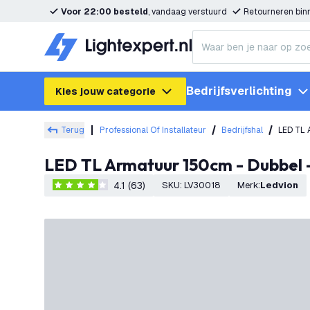
Voor 22:00 besteld
, vandaag verstuurd
Retourneren bi
Bedrijfsverlichting
Kies jouw categorie
Terug
Professional Of Installateur
Bedrijfshal
LED TL 
LED TL Armatuur 150cm - Dubbel -
4.1 (63)
SKU
:
LV30018
Merk
:
Ledvion
4.1 score sterren