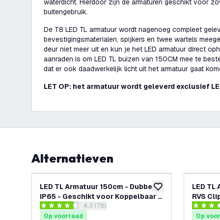
waterdicht. Hierdoor zijn de armaturen geschikt voor zo
buitengebruik.
De T8 LED TL armatuur wordt nagenoeg compleet gelev
bevestigingsmaterialen, spijkers en twee wartels meegel
deur niet meer uit en kun je het LED armatuur direct op
aanraden is om LED TL buizen van 150CM mee te bestel
dat er ook daadwerkelijk licht uit het armatuur gaat ko
LET OP: het armatuur wordt geleverd exclusief LE
Alternatieven
LED TL Armatuur 150cm - Dubbel -
LED TL 
toevoegen aan verlan
IP65 - Geschikt voor Koppelbaar -
RVS Cli
reviews drawer openen
4.3 (78)
RVS Clips
4.3 score sterren
4 score s
Op voorraad
Op voo