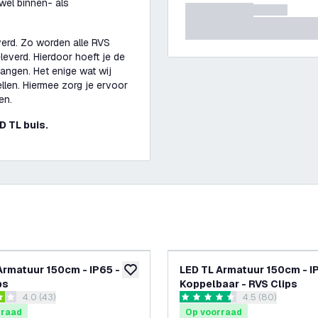
wel binnen- als
erd. Zo worden alle RVS
everd. Hierdoor hoeft je de
hangen. Het enige wat wij
len. Hiermee zorg je ervoor
men.
D TL buis.
Armatuur 150cm - IP65 -
LED TL Armatuur 150cm - I
glijst
toevoegen aan verlanglijst
ps
Koppelbaar - RVS Clips
reviews drawer openen
4.0 (43)
reviews drawer 
4.5 (80)
terren
4.5 score sterren
rraad
Op voorraad