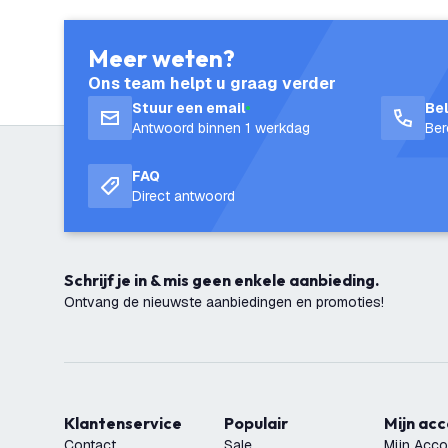
Meer weten?
Ons team helpt u graag verder
Stuur een email
Be
Antwoord binnen 1 werkdag
Ber
FAQ
Direct antwoord
Schrijf je in & mis geen enkele aanbieding.
Ontvang de nieuwste aanbiedingen en promoties!
Klantenservice
Populair
Mijn ac
Contact
Sale
Mijn Acco