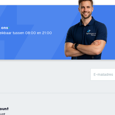
l ons
eikbaar tussen 08:00 en 21:00
count
unt