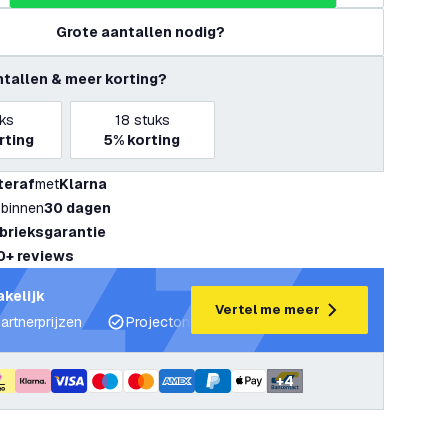
Grote aantallen nodig?
ntallen & meer korting?
ks
18
stuks
rting
5%
korting
teraf
met
Klarna
 binnen
30 dagen
abrieksgarantie
0+ reviews
akelijk
Vertel me meer
artnerprijzen
Projectondersteuning en lichtplannen
Desku
+
4