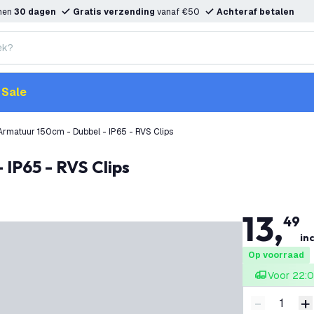
nnen
30 dagen
Gratis verzending
vanaf €50
Achteraf betalen
Sale
Armatuur 150cm - Dubbel - IP65 - RVS Clips
 IP65 - RVS Clips
13
,
49
inc
Op voorraad
Voor 22:0
-
+
Verminder 
V