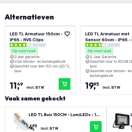
Alternatieven
LED TL Armatuur 150cm -
LED TL Armatuur met
toevoegen aan verlanglijst
IP65 - RVS Clips
Sensor 60cm - IP65 -
reviews drawer openen
4.0 (43)
reviews draw
3.9 (21)
Clips
4 score sterren
3.9 score sterren
Op voorraad
Op voorraad
2 jaar garantie
2 Jaar Garantie
Voor binnen- en buitengebruik
Geschikt voor 1x 60CM L
Geschikt voor één 150 cm LED TL
buis
buis
Geschikt voor binnen- en
buitengebruik
11
,
19
,
49
95
incl. BTW
incl. BTW
Vaak samen gekocht
LED TL Buis 150CM - LumiLEDs - 15
W - 4000K - 2400 Lumen - High Eff
4
,
95
iciency
incl. BTW