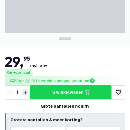
29
,
95
incl. btw
Op voorraad
Voor 22:00 besteld, vandaag verstuurd
-
+
in winkelwagen
Verminder hoeveelheid
Verhoog hoeveelheid
toevoeg
Grote aantallen nodig?
Grotere aantallen & meer korting?