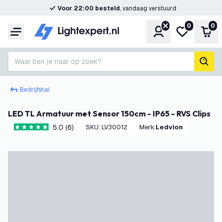
Voor 22:00 besteld
, vandaag verstuurd
0
0
Account
Mijn verlangl
Win
Menu
Waar ben je naar op zoek?
zoek
Bedrijfshal
LED TL Armatuur met Sensor 150cm - IP65 - RVS Clips
5.0 (6)
SKU
:
LV30012
Merk
:
Ledvion
5 score sterren