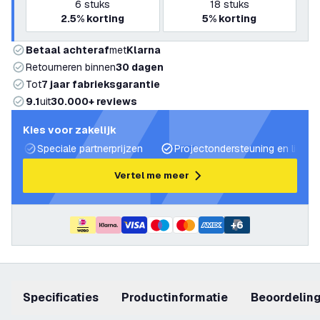
6
stuks
18
stuks
2.5%
korting
5%
korting
Betaal achteraf
met
Klarna
Retourneren binnen
30 dagen
Tot
7 jaar fabrieksgarantie
9.1
uit
30.000+ reviews
Kies voor zakelijk
Speciale partnerprijzen
Projectondersteuning en lichtp
Vertel me meer
+
6
Specificaties
productinformatie
beoordelin