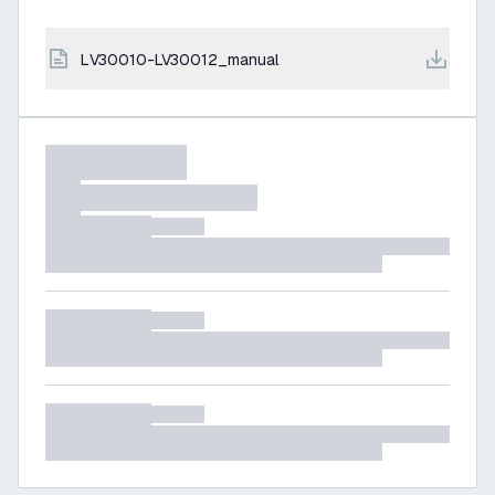
LV30010-LV30012_manual