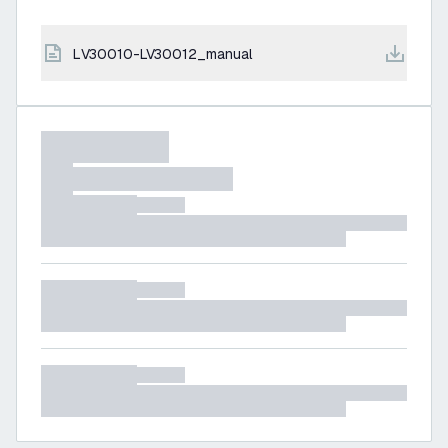
LV30010-LV30012_manual