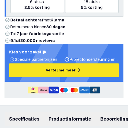
6
stuks
18
stuks
2.5%
korting
5%
korting
Betaal achteraf
met
Klarna
Retourneren binnen
30 dagen
Tot
7 jaar fabrieksgarantie
9.1
uit
30.000+ reviews
Kies voor zakelijk
Speciale partnerprijzen
Projectondersteuning en lichtp
Vertel me meer
+
6
Specificaties
productinformatie
beoordelin