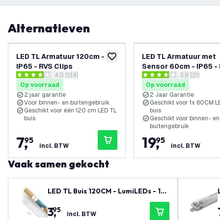
Alternatieven
LED TL Armatuur 120cm -
LED TL Armatuur met
toevoegen aan verlanglijst
IP65 - RVS Clips
Sensor 60cm - IP65 -
reviews drawer openen
4.0 (134)
reviews draw
3.9 (21)
Clips
4 score sterren
3.9 score sterren
Op voorraad
Op voorraad
2 jaar garantie
2 Jaar Garantie
Voor binnen- en buitengebruik
Geschikt voor 1x 60CM L
Geschikt voor één 120 cm LED TL
buis
buis
Geschikt voor binnen- en
buitengebruik
7
,
19
,
95
95
incl. BTW
incl. BTW
Vaak samen gekocht
LED TL Buis 120CM - LumiLEDs - 12
W - 4000K - 1920 Lumen - High Effi
3
,
95
ciency
incl. BTW