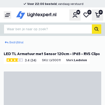
Voor 22:00 besteld
, vandaag verstuurd
0
0
Account
Mijn verlangl
Win
Menu
Waar ben je naar op zoek?
zoek
Bedrijfshal
LED TL Armatuur met Sensor 120cm - IP65 - RVS Clips
3.4 (34)
SKU
:
LV30011
Merk
:
Ledvion
3.4 score sterren