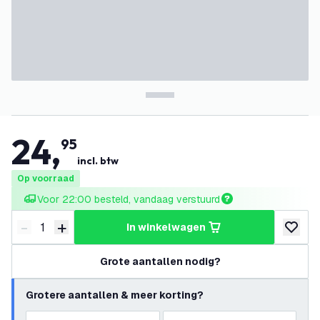
24
,
95
incl. btw
Op voorraad
Voor 22:00 besteld, vandaag verstuurd
-
+
in winkelwagen
Verminder hoeveelheid
Verhoog hoeveelheid
toevoeg
Grote aantallen nodig?
Grotere aantallen & meer korting?