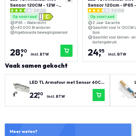
toevoegen aan verlanglijst
Sensor 120CM - 12W -
Sensor 120cm - IP65 
reviews drawer openen
3.6 (34)
reviews draw
3.4 (34)
6500K - IP65 - Incl.
Clips
3.6 score sterren
3.4 score sterren
Op voorraad
Op voorraad
LumiLEDs LED TL
IP65 – Waterdicht
2 Jaar Garantie
>40.000 Branduren
Geschikt voor 1x 120CM 
Ingebouwde bewegingssensor
buis
Geschikt voor binnen- en
buitengebruik
28
,
24
,
90
95
incl. BTW
incl. BTW
Vaak samen gekocht
LED TL Armatuur met Sensor 60CM
- 7W - 4000K - IP65 - Incl. LumiLED
22
,
90
s LED TL
incl. BTW
Meer weten?