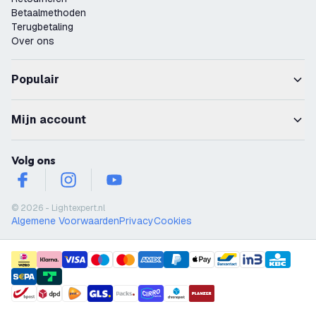
Betaalmethoden
Terugbetaling
Over ons
Populair
Mijn account
Volg ons
facebook
instagram
youtube
© 2026 - Lightexpert.nl
Algemene Voorwaarden
Privacy
Cookies
payment methods
shipment methods