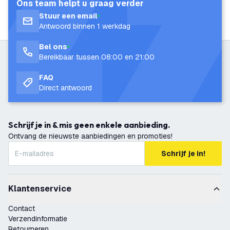
Ons team helpt u graag verder
Stuur een email
Antwoord binnen 1 werkdag
Bel ons
Bereikbaar tussen 08:00 en 21:00
FAQ
Direct antwoord
Schrijf je in & mis geen enkele aanbieding.
Ontvang de nieuwste aanbiedingen en promoties!
Schrijf je in!
Klantenservice
Contact
Verzendinformatie
Retourneren