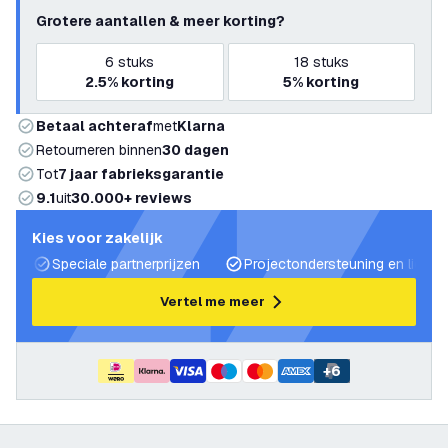
Grotere aantallen & meer korting?
6
stuks
18
stuks
2.5%
korting
5%
korting
Betaal achteraf
met
Klarna
Retourneren binnen
30 dagen
Tot
7 jaar fabrieksgarantie
9.1
uit
30.000+ reviews
Kies voor zakelijk
Speciale partnerprijzen
Projectondersteuning en lichtp
Vertel me meer
+
6