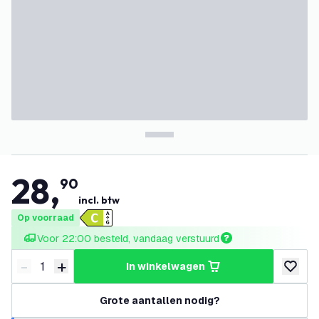
28
,
90
incl. btw
Op voorraad
Voor 22:00 besteld, vandaag verstuurd
-
+
in winkelwagen
Verminder hoeveelheid
Verhoog hoeveelheid
toevoeg
Grote aantallen nodig?