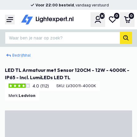
Voor 22:00 besteld
, vandaag verstuurd
0
0
Account
Mijn verlangl
Win
Menu
Waar ben je naar op zoek?
zoek
Bedrijfshal
LED TL Armatuur met Sensor 120CM - 12W - 4000K -
IP65 - Incl. LumiLEDs LED TL
4.0 (112)
SKU
:
LV30011-4000K
4 score sterren
Merk
:
Ledvion