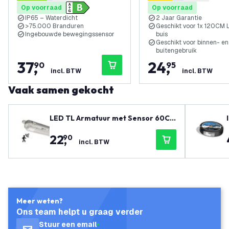
4.2 score sterren
3.4 score sterren
Op voorraad
Op voorraad
TL
IP65 – Waterdicht
2 Jaar Garantie
>75.000 Branduren
Geschikt voor 1x 120CM 
Ingebouwde bewegingssensor
buis
Geschikt voor binnen- en
buitengebruik
37
,
24
,
90
95
incl. BTW
incl. BTW
Vaak samen gekocht
LED TL Armatuur met Sensor 60CM
- 7W - 4000K - IP65 - Incl. LumiLED
22
,
90
s LED TL
incl. BTW
Meer weten?
Ons team helpt u graag verder
Stuur een email