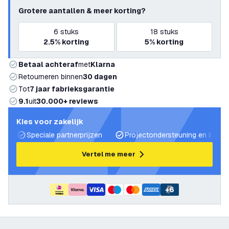
Grotere aantallen & meer korting?
6
stuks
18
stuks
2.5%
korting
5%
korting
Betaal achteraf
met
Klarna
Retourneren binnen
30 dagen
Tot
7 jaar fabrieksgarantie
9.1
uit
30.000+ reviews
Kies voor zakelijk
Speciale partnerprijzen
Projectondersteuning en lichtp
Vertel me meer
+
6