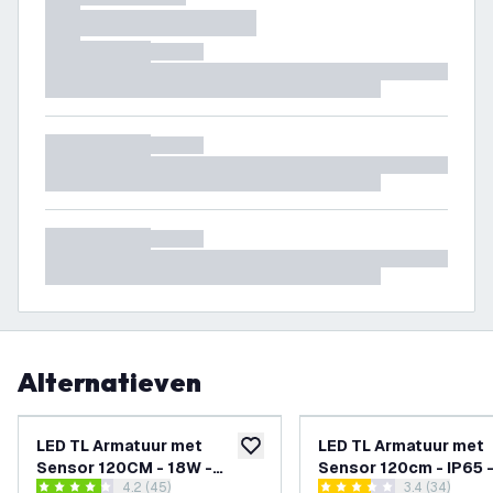
Alternatieven
LED TL Armatuur met
LED TL Armatuur met
toevoegen aan verlanglijst
Sensor 120CM - 18W -
Sensor 120cm - IP65 
reviews drawer openen
4.2 (45)
reviews draw
3.4 (34)
6500K - IP65 - Inclusief LED
Clips