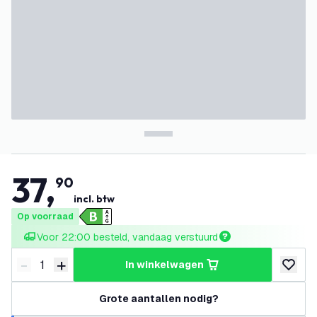
37
,
90
incl. btw
Op voorraad
Voor 22:00 besteld, vandaag verstuurd
-
+
in winkelwagen
Verminder hoeveelheid
Verhoog hoeveelheid
toevoeg
Grote aantallen nodig?