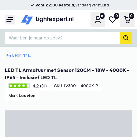
Voor 22:00 besteld
, vandaag verstuurd
0
0
Account
Mijn verlangl
Win
Menu
Waar ben je naar op zoek?
zoek
Bedrijfshal
LED TL Armatuur met Sensor 120CM - 18W - 4000K -
IP65 - Inclusief LED TL
4.2 (31)
SKU
:
LV30011-4000K-B
4.2 score sterren
Merk
:
Ledvion