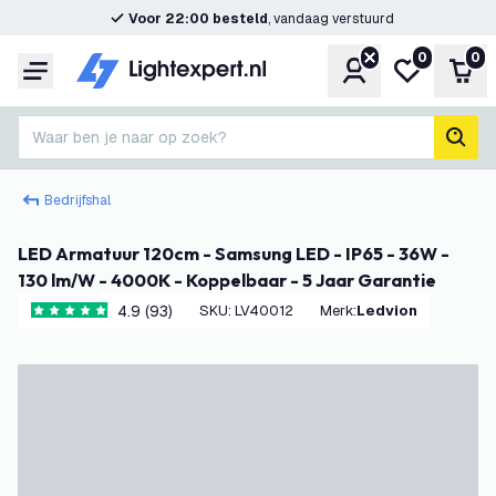
Voor 22:00 besteld
, vandaag verstuurd
0
0
Account
Mijn verlangl
Win
Menu
Waar ben je naar op zoek?
zoek
Bedrijfshal
LED Armatuur 120cm - Samsung LED - IP65 - 36W -
130 lm/W - 4000K - Koppelbaar - 5 Jaar Garantie
4.9 (93)
SKU
:
LV40012
Merk
:
Ledvion
4.9 score sterren