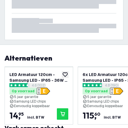
Alternatieven
LED Armatuur 120cm -
6x LED Armatuur 120c
toevoegen aan verlanglijst
Samsung LED - IP65 - 36W -
Samsung LED - IP65 -
reviews drawer openen
4.6 (102)
reviews dra
4.8 (190)
130 lm/W - 6500K -
130 lm/W - 4000K -
4.6 score sterren
4.8 score sterren
Op voorraad
Op voorraad
Koppelbaar - 5 jaar garantie
Koppelbaar - 5 Jaar
5 jaar garantie
5 jaar garantie
Garantie
Samsung LED chips
Samsung LED chips
Eenvoudig koppelbaar
Eenvoudig koppelbaar
14
,
115
,
95
60
incl. BTW
incl. BTW
Vaak samen gekocht