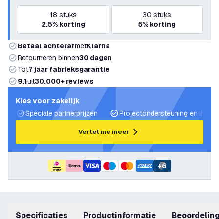
18
stuks
30
stuks
2.5%
korting
5%
korting
Betaal achteraf
met
Klarna
Retourneren binnen
30 dagen
Tot
7 jaar fabrieksgarantie
9.1
uit
30.000+ reviews
Kies voor zakelijk
Speciale partnerprijzen
Projectondersteuning en lichtp
Vertel me meer
+
6
Specificaties
productinformatie
beoordelin