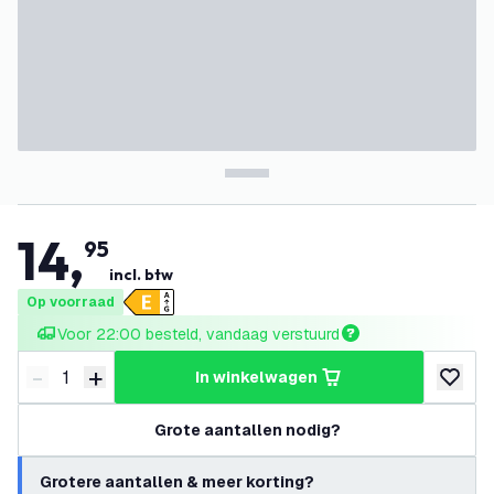
14
,
95
incl. btw
Op voorraad
Voor 22:00 besteld, vandaag verstuurd
-
+
in winkelwagen
Verminder hoeveelheid
Verhoog hoeveelheid
toevoeg
Grote aantallen nodig?
Grotere aantallen & meer korting?