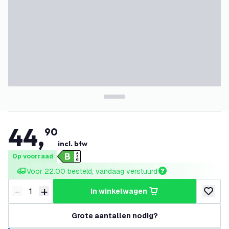
44
,
90
incl. btw
Op voorraad
Voor 22:00 besteld, vandaag verstuurd
-
+
in winkelwagen
Verminder hoeveelheid
Verhoog hoeveelheid
toevoeg
Grote aantallen nodig?