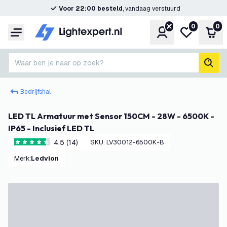
Voor 22:00 besteld
, vandaag verstuurd
0
0
Account
Mijn verlangl
Win
Menu
Waar ben je naar op zoek?
zoek
Bedrijfshal
LED TL Armatuur met Sensor 150CM - 28W - 6500K -
IP65 - Inclusief LED TL
4.5 (14)
SKU
:
LV30012-6500K-B
4.5 score sterren
Merk
:
Ledvion