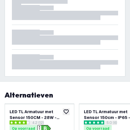
Alternatieven
LED TL Armatuur met
LED TL Armatuur met
toevoegen aan verlanglijst
Sensor 150CM - 28W -
Sensor 150cm - IP65 
reviews drawer openen
4.2 (12)
reviews draw
5.0 (6)
4000K - IP65 - Inclusief LED
Clips
4.2 score sterren
5 score sterren
Op voorraad
Op voorraad
TL