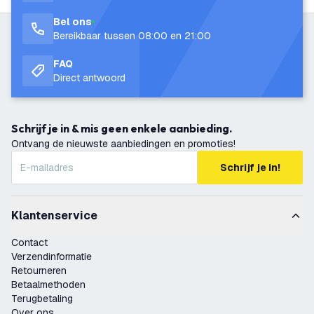
Bel ons
Bereikbaar tussen 08:00 en 21:00
FAQ
Direct antwoord
Schrijf je in & mis geen enkele aanbieding.
Ontvang de nieuwste aanbiedingen en promoties!
Schrijf je in!
Klantenservice
Contact
Verzendinformatie
Retourneren
Betaalmethoden
Terugbetaling
Over ons