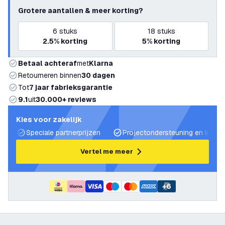
Grotere aantallen & meer korting?
6
stuks
18
stuks
2.5%
korting
5%
korting
Betaal achteraf
met
Klarna
Retourneren binnen
30 dagen
Tot
7 jaar fabrieksgarantie
9.1
uit
30.000+ reviews
Kies voor zakelijk
Speciale partnerprijzen
Projectondersteuning en lichtp
Vertel me meer
+
6