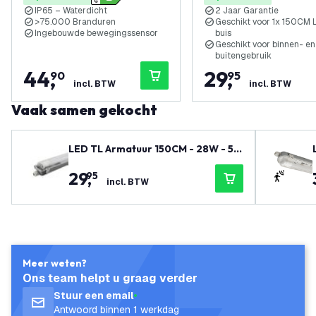
IP65 – Waterdicht
2 Jaar Garantie
>75.000 Branduren
Geschikt voor 1x 150CM 
Ingebouwde bewegingssensor
buis
Geschikt voor binnen- en
buitengebruik
44
,
29
,
90
95
incl. BTW
incl. BTW
Vaak samen gekocht
LED TL Armatuur 150CM - 28W - 51
80 Lumen - 6500K - High Efficiency
29
,
95
- Energie Label B - IP65 - Incl. LED
incl. BTW
TL
Meer weten?
Ons team helpt u graag verder
Stuur een email
Antwoord binnen 1 werkdag