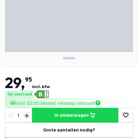
29
,
95
incl. btw
Op voorraad
Voor 22:00 besteld, vandaag verstuurd
-
+
in winkelwagen
Verminder hoeveelheid
Verhoog hoeveelheid
toevoeg
Grote aantallen nodig?