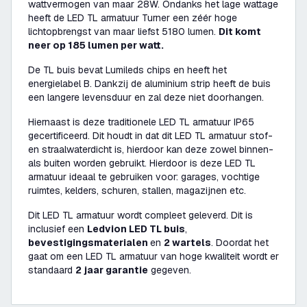
wattvermogen van maar 28W. Ondanks het lage wattage
heeft de LED TL armatuur Turner een zéér hoge
lichtopbrengst van maar liefst 5180 lumen.
Dit komt
neer op 185 lumen per watt.
De TL buis bevat Lumileds chips en heeft het
energielabel B. Dankzij de aluminium strip heeft de buis
een langere levensduur en zal deze niet doorhangen.
Hiernaast is deze traditionele LED TL armatuur IP65
gecertificeerd. Dit houdt in dat dit LED TL armatuur stof-
en straalwaterdicht is, hierdoor kan deze zowel binnen-
als buiten worden gebruikt. Hierdoor is deze LED TL
armatuur ideaal te gebruiken voor: garages, vochtige
ruimtes, kelders, schuren, stallen, magazijnen etc.
Dit LED TL armatuur wordt compleet geleverd. Dit is
inclusief een
Ledvion LED TL buis
,
bevestigingsmaterialen
en
2 wartels
. Doordat het
gaat om een LED TL armatuur van hoge kwaliteit wordt er
standaard
2 jaar garantie
gegeven.