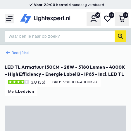
Voor 22:00 besteld
, vandaag verstuurd
0
0
Account
Mijn verlangl
Win
Menu
Waar ben je naar op zoek?
zoek
Bedrijfshal
LED TL Armatuur 150CM - 28W - 5180 Lumen - 4000K
- High Efficiency - Energie Label B - IP65 - Incl. LED TL
3.8 (35)
SKU
:
LV30003-4000K-B
3.8 score sterren
Merk
:
Ledvion