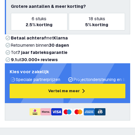
Grotere aantallen & meer korting?
6
stuks
18
stuks
2.5%
korting
5%
korting
Betaal achteraf
met
Klarna
Retourneren binnen
30 dagen
Tot
7 jaar fabrieksgarantie
9.1
uit
30.000+ reviews
Kies voor zakelijk
Speciale partnerprijzen
Projectondersteuning en lichtp
Vertel me meer
+
6