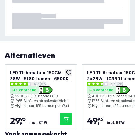
Alternatieven
LED TL Armatuur 150CM -
LED TL Armatuur 150C
toevoegen aan verlanglijst
28W - 5180 Lumen - 6500K -
2x28W - 10360 Lumen
reviews drawer openen
4.2 (56)
reviews draw
3.8 (26)
High Efficiency - Energie
4000K - High Efficienc
4.2 score sterren
3.8 score sterren
Op voorraad
Op voorraad
Label B - IP65 - Incl. LED TL
Energie Label B - IP65 
6500K - (Kleurcode 865)
4000K - (Kleurcode 840
LED TL
IP65 Stof- en straalwaterdicht
IP65 Stof- en straalwate
High lumen: 185 Lumen per Watt
High lumen: 185 Lumen p
29
,
49
,
95
95
incl. BTW
incl. BTW
Vaak samen gekocht