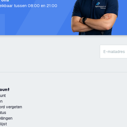
l ons
eikbaar tussen 08:00 en 21:00
count
unt
en
rd vergeten
atus
llingen
ijst