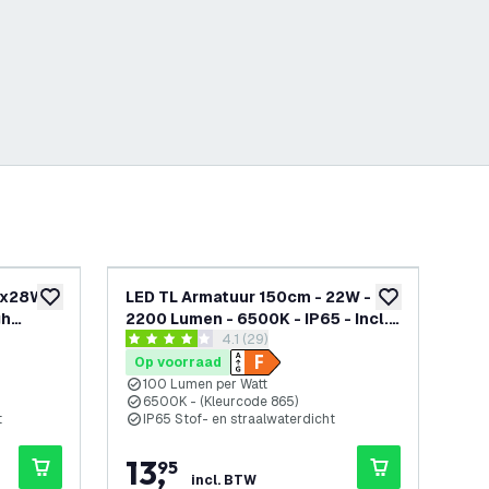
2x28W -
LED TL Armatuur 150cm - 22W -
LE
toevoegen aan verlanglijst
toevoegen aan v
gh
2200 Lumen - 6500K - IP65 - Incl.
240
openen
reviews drawer openen
4.1 (29)
 - IP65 -
LED TL Buis
Lu
4.1 score sterren
4.2 
Op voorraad
Op
100 Lumen per Watt
6
6500K - (Kleurcode 865)
I
t
IP65 Stof- en straalwaterdicht
H
13
,
2
95
incl. BTW