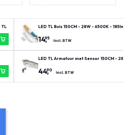
D TL
LED TL Buis 150CM - 28W - 6500K - 185lm/W - E
14
,
95
incl. BTW
LED TL Armatuur met Sensor 150CM - 28W - 650
44
,
90
incl. BTW