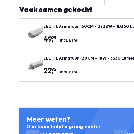
Vaak samen gekocht
LED TL Armatuur 150CM - 2x28W - 10360 Lume
49
,
95
incl. BTW
LED TL Armatuur 120CM - 18W - 3330 Lumen -
22
,
95
incl. BTW
Meer weten?
Ons team helpt u graag verder