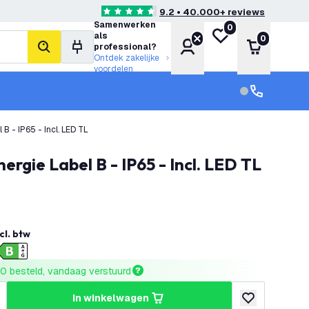
9.2 • 40.000+ reviews
4.6 score sterren
Samenwerken
0
Mijn verlanglijst
als
0
Account
Winkelwa
professional?
zoeken
Ontdek zakelijke
voordelen
klantenservic
Klantenservi
e Label B - IP65 - Incl. LED TL
rgie Label B - IP65 - Incl. LED TL
cl. btw
0 besteld, vandaag verstuurd
in winkelwagen
hoeveelheid
erhoog hoeveelheid
toevoegen aan v