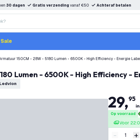
nnen
30 dagen
Gratis verzending
vanaf €50
Achteraf betalen
Sale
LED TL Armatuur 150CM - 28W - 5180 Lumen - 6500K - High Efficiency - Energi
80 Lumen - 6500K - High Efficiency - Ene
Ledvion
29
,
95
in
Op voorraad
Voor 22:0
-
+
Verminder 
V