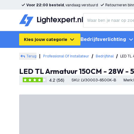
Voor 22:00 besteld
, vandaag verstuurd
Retourneren bi
Bedrijfsverlichting
Kies jouw categorie
Terug
Professional Of Installateur
Bedrijfshal
LED TL Armatuur 150CM - 28W - 51
4.2 (56)
SKU
:
LV30003-6500K-B
Merk
:
4.2 score sterren