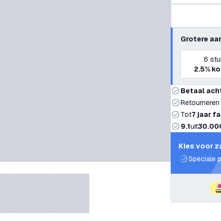
Grotere aa
6
stu
2.5%
ko
Betaal ach
Retourneren
Tot
7 jaar f
9.1
uit
30.00
Kies voor z
Speciale p