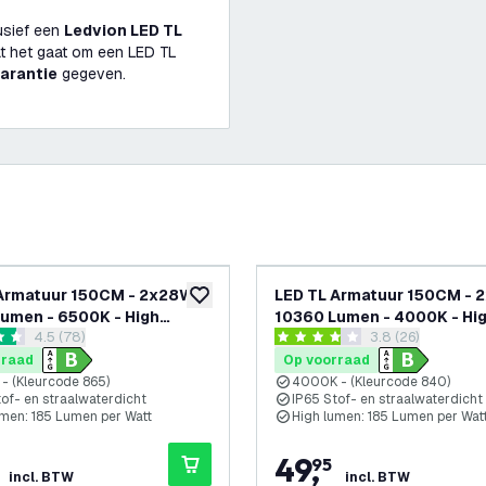
lusief een
Ledvion LED TL
at het gaat om een LED TL
garantie
gegeven.
Armatuur 150CM - 2x28W -
LED TL Armatuur 150CM - 
glijst
toevoegen aan verlanglijst
umen - 6500K - High
10360 Lumen - 4000K - Hi
reviews drawer openen
4.5 (78)
reviews drawer 
3.8 (26)
cy - Energie Label B - IP65 -
Efficiency - Energie Label B
 sterren
3.8 score sterren
D TL
Incl. LED TL
rraad
Op voorraad
- (Kleurcode 865)
4000K - (Kleurcode 840)
tof- en straalwaterdicht
IP65 Stof- en straalwaterdicht
umen: 185 Lumen per Watt
High lumen: 185 Lumen per Wat
49
,
95
incl. BTW
incl. BTW