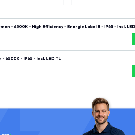
n - 6500K - High Efficiency - Energie Label B - IP65 - Incl. LE
 6500K - IP65 - Incl. LED TL