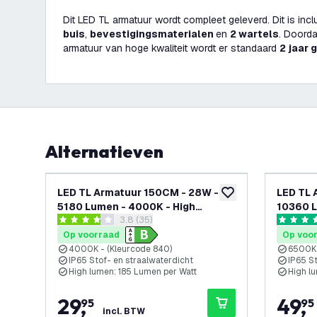
Dit LED TL armatuur wordt compleet geleverd. Dit is inc
buis
,
bevestigingsmaterialen
en
2 wartels
. Doord
armatuur van hoge kwaliteit wordt er standaard
2 jaar 
Alternatieven
LED TL Armatuur 150CM - 28W -
LED TL 
toevoegen aan verlan
5180 Lumen - 4000K - High
10360 L
reviews drawer openen
3.8 (35)
Efficiency - Energie Label B - IP65 -
Efficien
3.8 score sterren
4.5 score
Incl. LED TL
Incl. LE
Op voorraad
Op voo
4000K - (Kleurcode 840)
6500K 
IP65 Stof- en straalwaterdicht
IP65 S
High lumen: 185 Lumen per Watt
High l
29
,
49
,
95
95
incl. BTW