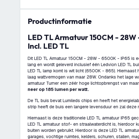
productinformatie
LED TL Armatuur 150CM - 28W - 6500K - IP65 -
Incl. LED TL
Dit LED TL Armatuur 150CM - 28W - 6500K - IP65 is e
lang en wordt geleverd inclusief één Ledvion LED TL buis
LED TL lamp komt is wit licht (6500K - 865). Hiernaast 
laag wattvermogen van maar 28W. Ondanks het lage wa
armatuur Turner een zéér hoge lichtopbrengst van maar
neer op 185 lumen per watt.
De TL buis bevat Lumileds chips en heeft het energielab
strip heeft de buis een langere levensduur en zal deze
Hiernaast is deze traditionele LED TL armatuur IP65 gecert
LED TL armatuur stof- en straalwaterdicht is, hierdoor 
buiten worden gebruikt. Hierdoor is deze LED TL armatuu
garages, vochtige ruimtes, kelders, schuren, stallen, ma