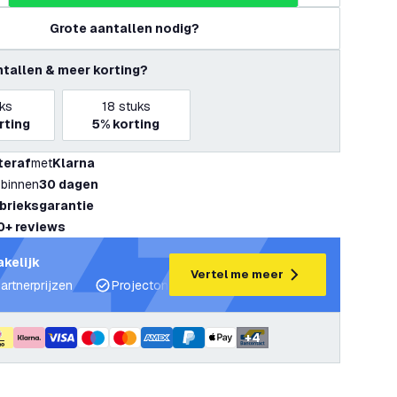
Grote aantallen nodig?
ntallen & meer korting?
ks
18
stuks
rting
5%
korting
teraf
met
Klarna
 binnen
30 dagen
abrieksgarantie
0+ reviews
akelijk
Vertel me meer
artnerprijzen
Projectondersteuning en lichtplannen
Desku
+
4