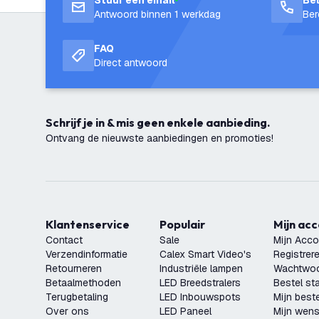
Stuur een email
Be
Antwoord binnen 1 werkdag
Ber
FAQ
Direct antwoord
Schrijf je in & mis geen enkele aanbieding.
Ontvang de nieuwste aanbiedingen en promoties!
Klantenservice
Populair
Mijn ac
Contact
Sale
Mijn Acco
Verzendinformatie
Calex Smart Video's
Registrer
Retourneren
Industriële lampen
Wachtwoo
Betaalmethoden
LED Breedstralers
Bestel st
Terugbetaling
LED Inbouwspots
Mijn beste
Over ons
LED Paneel
Mijn wensl