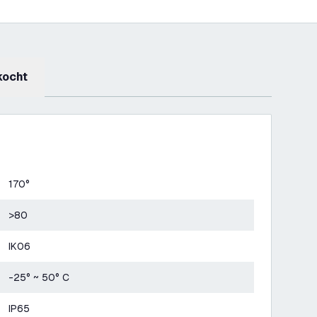
kocht
170°
>80
IK06
-25° ~ 50° C
IP65