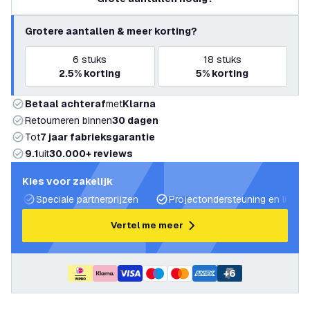
Grotere aantallen & meer korting?
6
stuks
18
stuks
2.5%
korting
5%
korting
Betaal achteraf
met
Klarna
Retourneren binnen
30 dagen
Tot
7 jaar fabrieksgarantie
9.1
uit
30.000+ reviews
Kies voor zakelijk
Speciale partnerprijzen
Projectondersteuning en lichtp
Vertel me meer
+
6