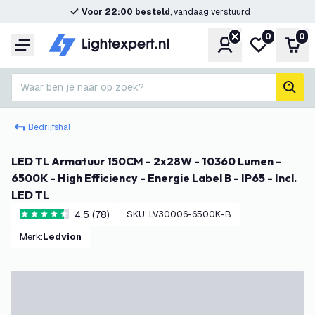
Voor 22:00 besteld
, vandaag verstuurd
0
0
Account
Mijn verlangl
Win
Menu
Waar ben je naar op zoek?
zoek
Bedrijfshal
LED TL Armatuur 150CM - 2x28W - 10360 Lumen -
6500K - High Efficiency - Energie Label B - IP65 - Incl.
LED TL
4.5 (78)
SKU
:
LV30006-6500K-B
4.5 score sterren
Merk
:
Ledvion