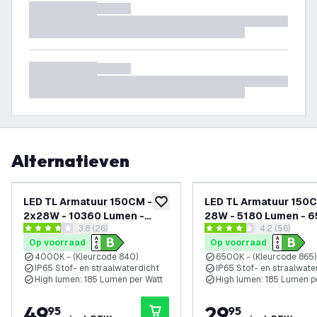
Alternatieven
LED TL Armatuur 150CM -
LED TL Armatuur 150C
toevoegen aan verlanglijst
2x28W - 10360 Lumen -
28W - 5180 Lumen - 6500K -
reviews drawer openen
3.8 (26)
reviews draw
4.2 (56)
4000K - High Efficiency -
High Efficiency - Ener
3.8 score sterren
4.2 score sterren
Op voorraad
Op voorraad
Energie Label B - IP65 - Incl.
Label B - IP65 - Incl. 
4000K - (Kleurcode 840)
6500K - (Kleurcode 865)
LED TL
IP65 Stof- en straalwaterdicht
IP65 Stof- en straalwate
High lumen: 185 Lumen per Watt
High lumen: 185 Lumen p
49
,
29
,
95
95