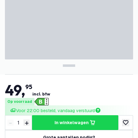
49
,
95
incl. btw
Op voorraad
Voor 22:00 besteld, vandaag verstuurd
-
+
in winkelwagen
Verminder hoeveelheid
Verhoog hoeveelheid
toevoeg
Grote aantallen nodig?