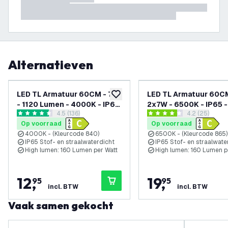
Alternatieven
LED TL Armatuur 60CM - 7W
LED TL Armatuur 60C
toevoegen aan verlanglijst
- 1120 Lumen - 4000K - IP65
2x7W - 6500K - IP65 - 
reviews drawer openen
4.5 (136)
reviews dra
4.2 (25)
- Incl. LumiLEDs LED TL
LumiLEDs LED TL
4.5 score sterren
4.2 score sterren
Op voorraad
Op voorraad
4000K - (Kleurcode 840)
6500K - (Kleurcode 865)
IP65 Stof- en straalwaterdicht
IP65 Stof- en straalwate
High lumen: 160 Lumen per Watt
High lumen: 160 Lumen p
12
,
19
,
95
95
incl. BTW
incl. BTW
Vaak samen gekocht