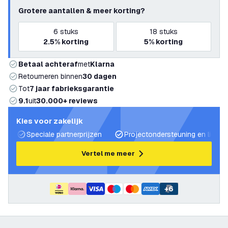
Grotere aantallen & meer korting?
6
stuks
18
stuks
2.5%
korting
5%
korting
Betaal achteraf
met
Klarna
Retourneren binnen
30 dagen
Tot
7 jaar fabrieksgarantie
9.1
uit
30.000+ reviews
Kies voor zakelijk
Speciale partnerprijzen
Projectondersteuning en lichtp
Vertel me meer
+
6