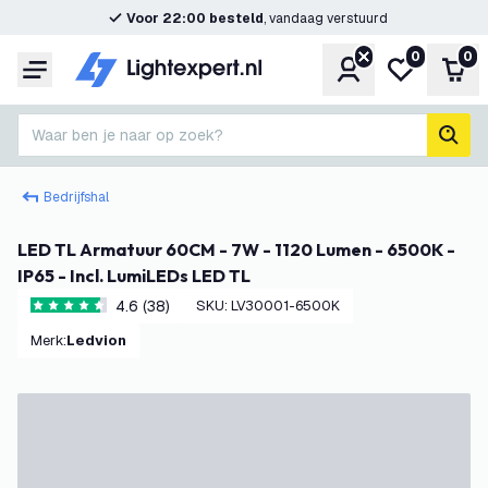
Voor 22:00 besteld
, vandaag verstuurd
0
0
Account
Mijn verlangl
Win
Menu
Waar ben je naar op zoek?
zoek
Bedrijfshal
LED TL Armatuur 60CM - 7W - 1120 Lumen - 6500K -
IP65 - Incl. LumiLEDs LED TL
4.6 (38)
SKU
:
LV30001-6500K
4.6 score sterren
Merk
:
Ledvion