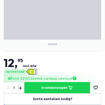
12
,
95
incl. btw
Op voorraad
Voor 22:00 besteld, vandaag verstuurd
-
+
in winkelwagen
Verminder hoeveelheid
Verhoog hoeveelheid
toevoeg
Grote aantallen nodig?