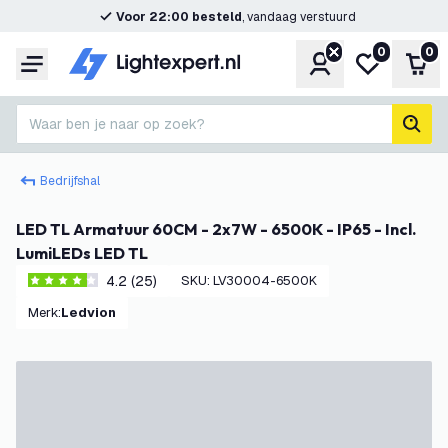
Voor 22:00 besteld
, vandaag verstuurd
0
0
Account
Mijn verlangl
Win
Menu
Waar ben je naar op zoek?
zoek
Bedrijfshal
LED TL Armatuur 60CM - 2x7W - 6500K - IP65 - Incl.
LumiLEDs LED TL
4.2 (25)
SKU
:
LV30004-6500K
4.2 score sterren
Merk
:
Ledvion