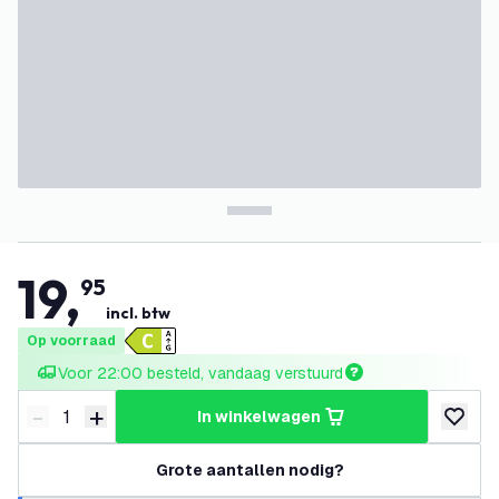
19
,
95
incl. btw
Op voorraad
Voor 22:00 besteld, vandaag verstuurd
-
+
in winkelwagen
Verminder hoeveelheid
Verhoog hoeveelheid
toevoeg
Grote aantallen nodig?