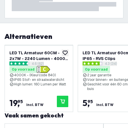
Alternatieven
LED TL Armatuur 60CM -
LED TL Armatuur 60cm
toevoegen aan verlanglijst
2x7W - 2240 Lumen - 4000K
IP65 - RVS Clips
reviews drawer openen
4.6 (62)
reviews draw
4.3 (34)
- IP65 - Incl. LumiLEDs LED
4.6 score sterren
4.3 score sterren
Op voorraad
Op voorraad
TL
4000K - (Kleurcode 840)
2 jaar garantie
IP65 Stof- en straalwaterdicht
Voor binnen- en buiteng
High lumen: 160 Lumen per Watt
Geschikt voor één 60 cm
buis
19
,
5
,
95
95
incl. BTW
incl. BTW
Vaak samen gekocht