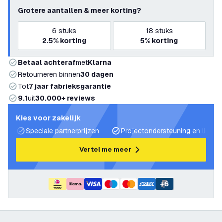
Grotere aantallen & meer korting?
6
stuks
18
stuks
2.5%
korting
5%
korting
Betaal achteraf
met
Klarna
Retourneren binnen
30 dagen
Tot
7 jaar fabrieksgarantie
9.1
uit
30.000+ reviews
Kies voor zakelijk
Speciale partnerprijzen
Projectondersteuning en lichtp
Vertel me meer
+
6