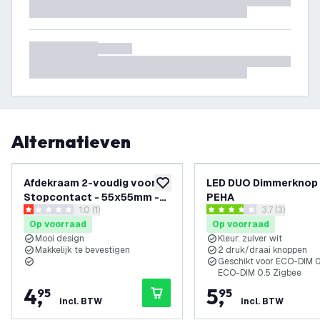
Alternatieven
Afdekraam 2-voudig voor
LED DUO Dimmerknop 
toevoegen aan verlanglijst
Stopcontact - 55x55mm -
PEHA
reviews drawer openen
1.0 (1)
reviews draw
3.7 (3)
Wit
1 score sterren
3.7 score sterren
Op voorraad
Op voorraad
Mooi design
Kleur: zuiver wit
Makkelijk te bevestigen
2 druk/draai knoppen
Geschikt voor ECO-DIM 0
ECO-DIM 0.5 Zigbee
4
,
5
,
95
95
incl. BTW
incl. BTW