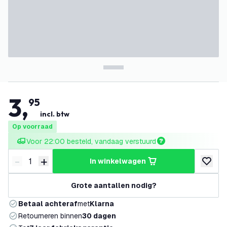
3
,
95
incl. btw
Op voorraad
Voor 22:00 besteld, vandaag verstuurd
-
+
in winkelwagen
Verminder hoeveelheid
Verhoog hoeveelheid
toevoeg
Grote aantallen nodig?
Betaal achteraf
met
Klarna
Retourneren binnen
30 dagen