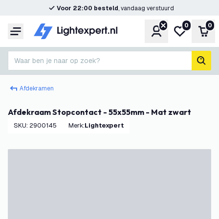
Voor 22:00 besteld
, vandaag verstuurd
0
0
Account
Mijn verlangl
Win
Menu
Waar ben je naar op zoek?
zoek
Afdekramen
Afdekraam Stopcontact - 55x55mm - Mat zwart
SKU
:
2900145
Merk
:
Lightexpert