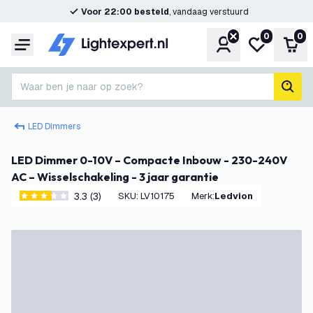
Voor 22:00 besteld
, vandaag verstuurd
0
0
Account
Mijn verlangl
Win
Menu
Waar ben je naar op zoek?
zoek
LED Dimmers
LED Dimmer 0-10V – Compacte Inbouw - 230-240V
AC – Wisselschakeling - 3 jaar garantie
3.3 (3)
SKU
:
LV10175
Merk
:
Ledvion
3.3 score sterren