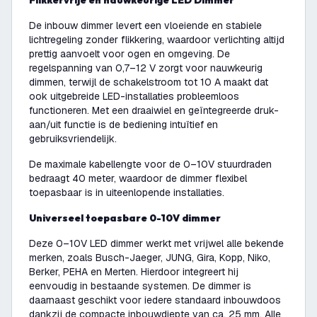
Flikkervrije en nauwkeurige LED Dimmer
De inbouw dimmer levert een vloeiende en stabiele
lichtregeling zonder flikkering, waardoor verlichting altijd
prettig aanvoelt voor ogen en omgeving. De
regelspanning van 0,7–12 V zorgt voor nauwkeurig
dimmen, terwijl de schakelstroom tot 10 A maakt dat
ook uitgebreide LED-installaties probleemloos
functioneren. Met een draaiwiel en geïntegreerde druk-
aan/uit functie is de bediening intuïtief en
gebruiksvriendelijk.
De maximale kabellengte voor de 0–10V stuurdraden
bedraagt 40 meter, waardoor de dimmer flexibel
toepasbaar is in uiteenlopende installaties.
Universeel toepasbare 0-10V dimmer
Deze 0–10V LED dimmer werkt met vrijwel alle bekende
merken, zoals Busch-Jaeger, JUNG, Gira, Kopp, Niko,
Berker, PEHA en Merten. Hierdoor integreert hij
eenvoudig in bestaande systemen. De dimmer is
daarnaast geschikt voor iedere standaard inbouwdoos
dankzij de compacte inbouwdiepte van ca. 25 mm. Alle