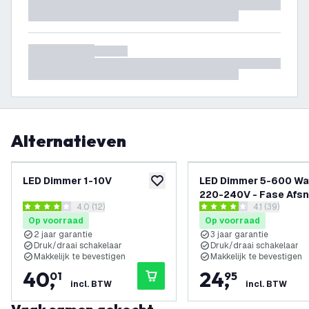
Alternatieven
LED Dimmer 1-10V
LED Dimmer 5-600 Wa
toevoegen aan verlanglijst
220-240V - Fase Afsn
reviews drawer openen
4.0 (12)
reviews draw
4.1 (39)
- Universeel
4 score sterren
4.1 score sterren
Op voorraad
Op voorraad
2 jaar garantie
3 jaar garantie
Druk/draai schakelaar
Druk/draai schakelaar
Makkelijk te bevestigen
Makkelijk te bevestigen
40
,
24
,
01
95
incl. BTW
incl. BTW