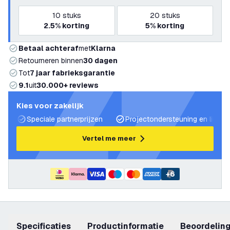
10
stuks
20
stuks
2.5%
korting
5%
korting
Betaal achteraf
met
Klarna
Retourneren binnen
30 dagen
Tot
7 jaar fabrieksgarantie
9.1
uit
30.000+ reviews
Kies voor zakelijk
Speciale partnerprijzen
Projectondersteuning en lichtp
Vertel me meer
+
6
Specificaties
productinformatie
beoordelin