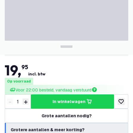
19
,
95
incl. btw
Op voorraad
Voor 22:00 besteld, vandaag verstuurd
-
+
in winkelwagen
Verminder hoeveelheid
Verhoog hoeveelheid
toevoeg
Grote aantallen nodig?
Grotere aantallen & meer korting?