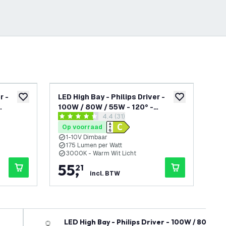
r -
LED High Bay - Philips Driver -
LED
toevoegen aan verlanglijst
toevoegen aan v
100W / 80W / 55W - 120° -
20
openen
reviews drawer openen
4.4 (31)
Dimbaar
175lm/W - 3000K - IP65 - Dimbaar
650
4.4 score sterren
5 sc
- 5 jaar garantie
jaa
Op voorraad
Op
1-10V Dimbaar
5
175 Lumen per Watt
P
3000K - Warm Wit Licht
6
55
,
6
21
incl. BTW