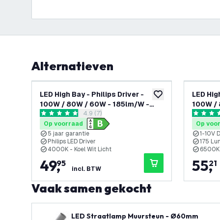
Alternatieven
LED High Bay - Philips Driver -
LED High
toevoegen aan verlan
100W / 80W / 60W - 185lm/W -
100W / 
reviews drawer openen
4.9 (7)
4000K - IP65 - Dimbaar - 90° - 5
175lm/W
4.9 score sterren
4.7 score
jaar garantie
- 5 jaar
Op voorraad
Op voo
5 jaar garantie
1-10V 
Philips LED Driver
175 Lu
4000K - Koel Wit Licht
6500K 
49
,
55
,
95
21
incl. BTW
Vaak samen gekocht
LED Straatlamp Muursteun - Ø60mm