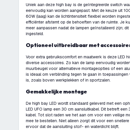
Uniek aan deze high bay is de geïntegreerde switch w
eenvoudig kan worden aangepast. Met de keuze uit 10
60W (laag) kan de lichtintensiteit flexibel worden ingest
efficiënter afstemt op de behoeften van de ruimte. Je k
meer aanpassen nadat de lampen geïnstalleerd zijn; di
ingesteld.
Optioneel uitbreidbaar met accessoire
Voor extra gebruikscomfort en maatwerk is deze LED hi
diverse accessoires. Zo kan de lamp eenvoudig worde
muurbeugel voor alternatieve montageopties of een alum
is ideaal om verblinding tegen te gaan in toepassingen
is, zoals boven werkplekken of in sportzalen.
Gemakkelijke montage
De high bay LED wordt standaard geleverd met een opha
LED UFO lamp een 30 cm aansluitkabel. Dit betreft e
kabel. Tot slot raden we het aan om voor een veilige 
mee te bestellen. Niet alleen zorgt dit voor een sneller
ervoor dat de aansluiting stof- en waterdicht blijft.