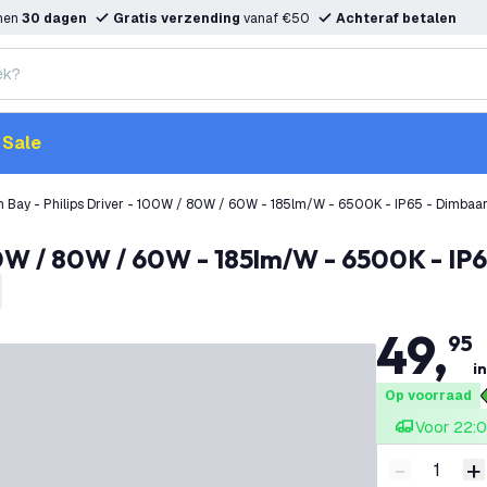
nnen
30 dagen
Gratis verzending
vanaf €50
Achteraf betalen
Sale
100W / 80W / 60W - 185lm/W - 6500K - IP6
49
,
95
in
Op voorraad
Voor 22:0
-
+
Verminder 
V