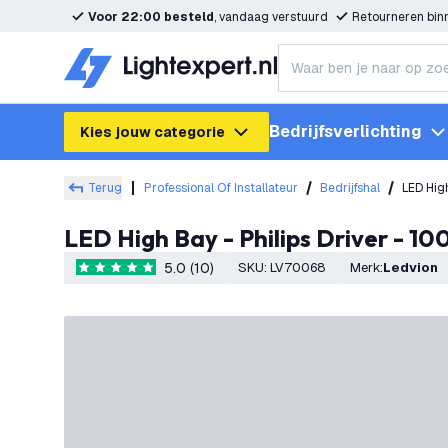
Voor 22:00 besteld
, vandaag verstuurd
Retourneren bi
Bedrijfsverlichting
Kies jouw categorie
Terug
Professional Of Installateur
Bedrijfshal
LED High Bay - Philips Driver - 
5.0 (10)
SKU
:
LV70068
Merk
:
Ledvion
5 score sterren