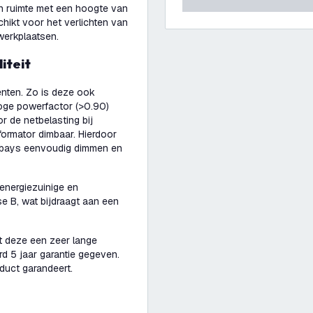
en ruimte met een hoogte van
hikt voor het verlichten van
 werkplaatsen.
iteit
nten. Zo is deze ook
hoge powerfactor (>0.90)
r de netbelasting bij
formator dimbaar. Hierdoor
h bays eenvoudig dimmen en
energiezuinige en
se B, wat bijdraagt aan een
t deze een zeer lange
d 5 jaar garantie gegeven.
oduct garandeert.