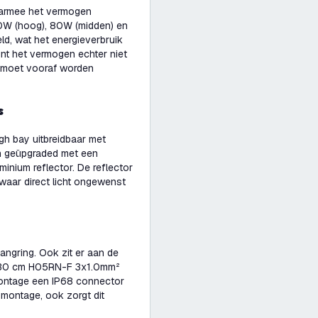
aarmee het vermogen
0W (hoog), 80W (midden) en
eld, wat het energieverbruik
unt het vermogen echter niet
t moet vooraf worden
s
gh bay uitbreidbaar met
n geüpgraded met een
inium reflector. De reflector
 waar direct licht ongewenst
ngring. Ook zit er aan de
en 30 cm H05RN-F 3x1.0mm²
montage een IP68 connector
e montage, ook zorgt dit