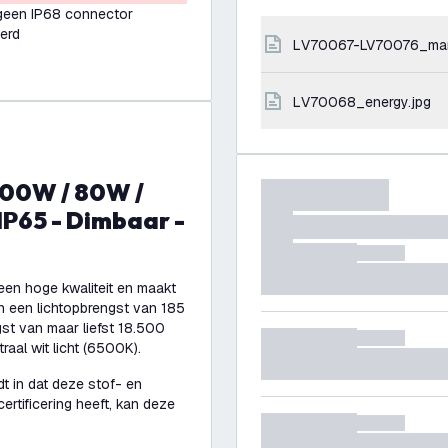
 geen IP68 connector
erd
LV70067-LV70076_ma
LV70068_energy.jpg
IP65 - Dimbaar -
en hoge kwaliteit en maakt
n een lichtopbrengst van 185
gst van maar liefst 18.500
raal wit licht (6500K).
t in dat deze stof- en
ertificering heeft, kan deze