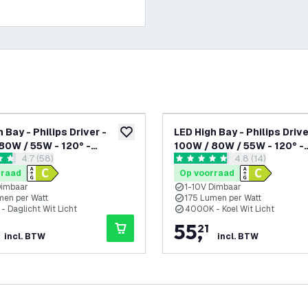
 Bay - Philips Driver -
LED High Bay - Philips Drive
glijst
toevoegen aan verlanglijst
80W / 55W - 120° -
100W / 80W / 55W - 120° -
reviews drawer openen
4.7 (58)
reviews drawer 
4.8 (14)
 - 6500K - IP65 - Dimbaar
175lm/W - 4000K - IP65 - 
 sterren
4.8 score sterren
 garantie
- 5 jaar garantie
rraad
Op voorraad
Dimbaar
1-10V Dimbaar
men per Watt
175 Lumen per Watt
- Daglicht Wit Licht
4000K - Koel Wit Licht
55
,
21
incl. BTW
incl. BTW