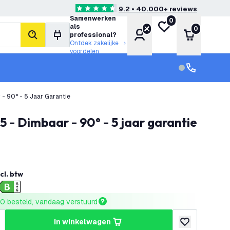
9.2 • 40.000+ reviews
4.6 score sterren
Samenwerken
0
Mijn verlanglijst
als
0
Account
Winkelwa
professional?
zoeken
Ontdek zakelijke
voordelen
klantenservic
Klantenservi
LED High Bay - Philips Driver - 100W / 80W / 60W - 185lm/W - 6500K - IP65 - Dimbaar - 90° - 5 Jaar Garantie
5 - Dimbaar - 90° - 5 jaar garantie
cl. btw
0 besteld, vandaag verstuurd
in winkelwagen
hoeveelheid
erhoog hoeveelheid
toevoegen aan v