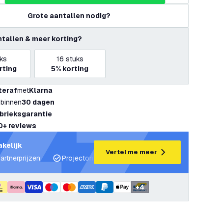
Grote aantallen nodig?
ntallen & meer korting?
ks
16
stuks
rting
5%
korting
teraf
met
Klarna
 binnen
30 dagen
abrieksgarantie
0+ reviews
akelijk
Vertel me meer
artnerprijzen
Projectondersteuning en lichtplannen
Desku
+
4