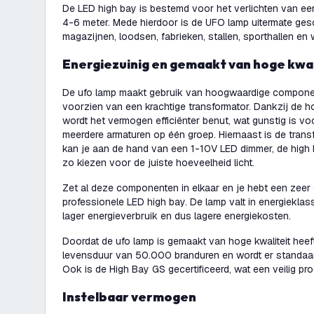
De LED high bay is bestemd voor het verlichten van e
4-6 meter. Mede hierdoor is de UFO lamp uitermate gesc
magazijnen, loodsen, fabrieken, stallen, sporthallen en
Energiezuinig en gemaakt van hoge kwal
De ufo lamp maakt gebruik van hoogwaardige compone
voorzien van een krachtige transformator. Dankzij de 
wordt het vermogen efficiënter benut, wat gunstig is voo
meerdere armaturen op één groep. Hiernaast is de trans
kan je aan de hand van een 1-10V LED dimmer, de hig
zo kiezen voor de juiste hoeveelheid licht.
Zet al deze componenten in elkaar en je hebt een zeer 
professionele LED high bay. De lamp valt in energieklas
lager energieverbruik en dus lagere energiekosten.
Doordat de ufo lamp is gemaakt van hoge kwaliteit heef
levensduur van 50.000 branduren en wordt er standaar
Ook is de High Bay GS gecertificeerd, wat een veilig pr
Instelbaar vermogen