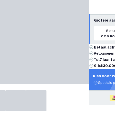
Grotere aa
8
stu
2.5%
ko
Betaal ach
Retourneren
Tot
7 jaar f
9.1
uit
30.00
Kies voor z
Speciale p