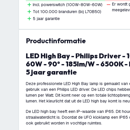
Er wordt
Incl. powerswitch (100W-80W-60W)
meegelev
Tot 100.000 branduren (bij L70B50)
5 jaar garantie
productinformatie
LED High Bay - Philips Driver - 100W / 80W /
60W - 90° - 185lm/W - 6500K - 
5 jaar garantie
Deze professionele LED High Bay lamp is gemaakt van e
gebruik van een Philips LED driver. De LED chips hebbe
lumen per Watt. Dit komt neer op een totale lichtopbren
lumen. Het kleurlicht dat uit de LED high bay komt is neut
De LED high bay heeft een IP-waarde van IP65. Dit houd
straalwaterdicht is. Doordat de UFO kloklamp een IP65 c
ook gebruikt worden in vochtige ruimtes.