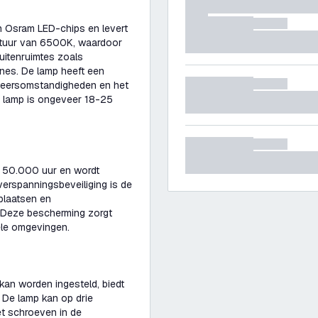
n Osram LED-chips en levert
atuur van 6500K, waardoor
buitenruimtes zoals
ones. De lamp heeft een
e weersomstandigheden en het
e lamp is ongeveer 18-25
t 50.000 uur en wordt
verspanningsbeveiliging is de
plaatsen en
. Deze bescherming zorgt
iele omgevingen.
 kan worden ingesteld, biedt
g. De lamp kan op drie
t schroeven in de