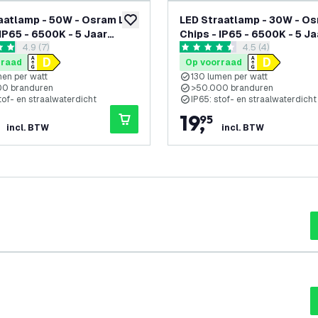
aatlamp - 50W - Osram LED
LED Straatlamp - 30W - O
glijst
toevoegen aan verlanglijst
 IP65 - 6500K - 5 Jaar
Chips - IP65 - 6500K - 5 Ja
reviews drawer openen
4.9 (7)
reviews drawer 
4.5 (4)
e
Garantie
 sterren
4.5 score sterren
rraad
Op voorraad
men per watt
130 lumen per watt
0 branduren
>50.000 branduren
tof- en straalwaterdicht
IP65: stof- en straalwaterdicht
19
,
95
incl. BTW
incl. BTW