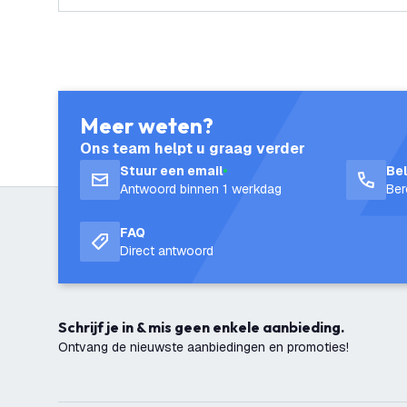
Meer weten?
Ons team helpt u graag verder
Stuur een email
Be
Antwoord binnen 1 werkdag
Ber
FAQ
Direct antwoord
Schrijf je in & mis geen enkele aanbieding.
Ontvang de nieuwste aanbiedingen en promoties!