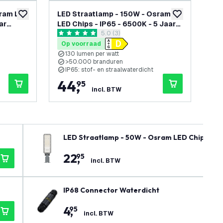
sram LED
LED Straatlamp - 150W - Osram
LE
toevoegen aan verlanglijst
toevoegen aan v
ar
LED Chips - IP65 - 6500K - 5 Jaar
LED
openen
reviews drawer openen
5.0 (3)
Garantie
Ga
5 score sterren
4.2 
Op voorraad
Op
130 lumen per watt
1
>50.000 branduren
>
IP65: stof- en straalwaterdicht
I
44
,
5
95
incl. BTW
LED Straatlamp - 50W - Osram LED Chips - IP6
22
,
95
incl. BTW
IP68 Connector Waterdicht
4
,
95
incl. BTW