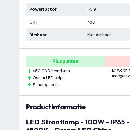
Powerfactor
>0.9
CRI
>80
Dimbaar
Niet dimbaar
Pluspunten
Er wordt
>50.000 branduren
meegelev
Osram LED chips
5 jaar garantie
productinformatie
LED Straatlamp - 100W - IP65 - 130lm/W -