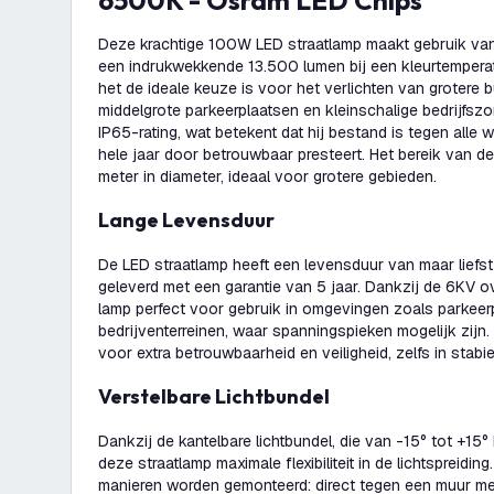
6500K - Osram LED Chips
Deze krachtige 100W LED straatlamp maakt gebruik va
een indrukwekkende 13.500 lumen bij een kleurtemper
het de ideale keuze is voor het verlichten van grotere 
middelgrote parkeerplaatsen en kleinschalige bedrijfsz
IP65-rating, wat betekent dat hij bestand is tegen all
hele jaar door betrouwbaar presteert. Het bereik van d
meter in diameter, ideaal voor grotere gebieden.
Lange Levensduur
De LED straatlamp heeft een levensduur van maar liefs
geleverd met een garantie van 5 jaar. Dankzij de 6KV o
lamp perfect voor gebruik in omgevingen zoals parkeer
bedrijventerreinen, waar spanningspieken mogelijk zijn
voor extra betrouwbaarheid en veiligheid, zelfs in stab
Verstelbare Lichtbundel
Dankzij de kantelbare lichtbundel, die van -15° tot +15°
deze straatlamp maximale flexibiliteit in de lichtspreidin
manieren worden gemonteerd: direct tegen een muur me