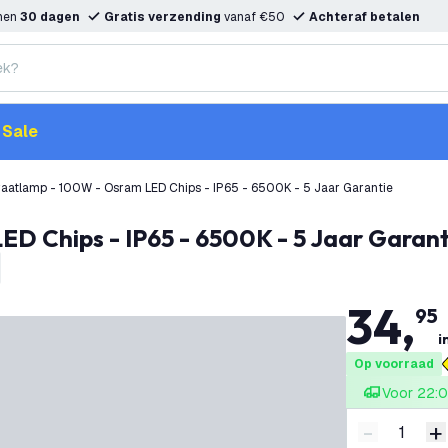
nnen
30 dagen
Gratis verzending
vanaf €50
Achteraf betalen
Sale
raatlamp - 100W - Osram LED Chips - IP65 - 6500K - 5 Jaar Garantie
ED Chips - IP65 - 6500K - 5 Jaar Garant
34
,
95
i
Op voorraad
Voor 22:0
-
+
Verminder 
V