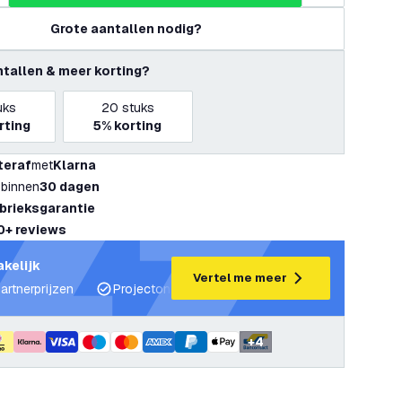
Grote aantallen nodig?
ntallen & meer korting?
uks
20
stuks
rting
5%
korting
teraf
met
Klarna
 binnen
30 dagen
abrieksgarantie
0+ reviews
akelijk
Vertel me meer
artnerprijzen
Projectondersteuning en lichtplannen
Desku
+
4