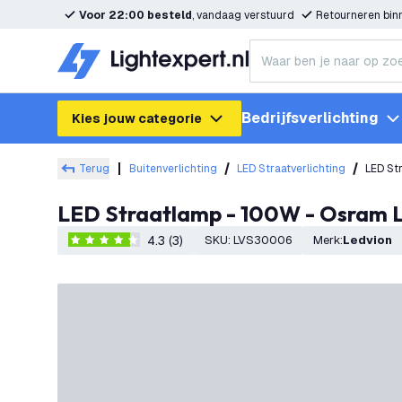
Voor 22:00 besteld
, vandaag verstuurd
Retourneren bi
Bedrijfsverlichting
Kies jouw categorie
Terug
Buitenverlichting
LED Straatverlichting
LED St
LED Straatlamp - 100W - Osram L
4.3 (3)
SKU
:
LVS30006
Merk
:
Ledvion
4.3 score sterren