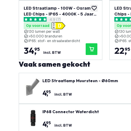
LED Straatlamp - 100W - Osram
LED Str
toevoegen aan verlan
LED Chips - IP65 - 4000K - 5 Jaar
Chips -
reviews drawer openen
4.9 (7)
Garantie
Garanti
4.9 score sterren
4.9 score
Op voorraad
Op voo
130 lumen per watt
130 lu
>50.000 branduren
>50.00
IP65: stof- en straalwaterdicht
IP65: s
34
,
22
,
95
95
incl. BTW
Vaak samen gekocht
LED Straatlamp Muursteun - Ø60mm
4
,
95
incl. BTW
IP68 Connector Waterdicht
4
,
95
incl. BTW