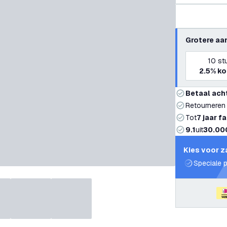
Grotere aa
10
st
2.5%
ko
Betaal ach
Retourneren
Tot
7 jaar f
9.1
uit
30.00
Kies voor z
Speciale p