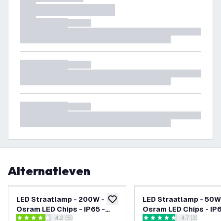
Alternatieven
LED Straatlamp - 200W -
LED Straatlamp - 50W
toevoegen aan verlanglijst
Osram LED Chips - IP65 -
Osram LED Chips - IP6
reviews drawer openen
4.2 (5)
reviews draw
4.7 (3)
6500K - 5 Jaar Garantie
4000K - 5 Jaar Garan
4.2 score sterren
4.7 score sterren