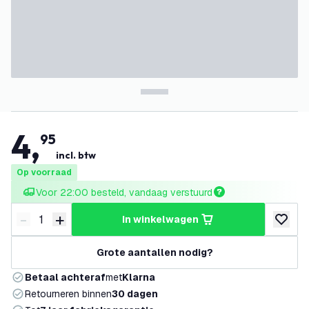
4
,
95
incl. btw
Op voorraad
Voor 22:00 besteld, vandaag verstuurd
-
+
in winkelwagen
Verminder hoeveelheid
Verhoog hoeveelheid
toevoeg
Grote aantallen nodig?
Betaal achteraf
met
Klarna
Retourneren binnen
30 dagen