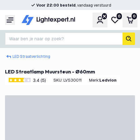
Voor 22:00 besteld
, vandaag verstuurd
0
0
Account
Mijn verlangl
Win
Menu
Waar ben je naar op zoek?
zoek
LED Straatverlichting
LED Straatlamp Muursteun - Ø60mm
3.4 (5)
SKU
:
LVS30011
Merk
:
Ledvion
3.4 score sterren