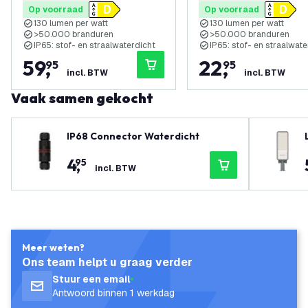
Op voorraad
Op voorraad
130 lumen per watt
130 lumen per watt
>50.000 branduren
>50.000 branduren
IP65: stof- en straalwaterdicht
IP65: stof- en straalwate
59
,
22
,
95
95
incl. BTW
incl. BTW
Vaak samen gekocht
IP68 Connector Waterdicht
4
,
95
incl. BTW
Meer weten?
Ons team helpt u graag verder
Stuur een email
Antwoord binnen 1 werkdag