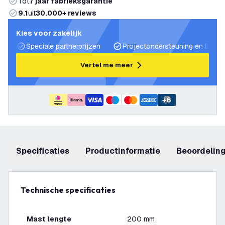
Tot
7 jaar fabrieksgarantie
9.1
uit
30.000+ reviews
Kies voor zakelijk
Speciale partnerprijzen
Projectondersteuning en lichtp
Vertel me meer
+
6
Specificaties
productinformatie
beoordelin
Technische specificaties
Mast lengte
200 mm