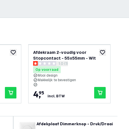
Afdekraam 2-voudig voor
Zw
toevoegen aan verlanglijst
toevoegen aan v
Stopcontact - 55x55mm - Wit
36
reviews drawer openen
1.0 (1)
Ber
1 score sterren
5 sc
Op voorraad
Op
Mooi design
3
Makkelijk te bevestigen
D
I
4
,
1
95
incl. BTW
Afdekplaat Dimmerknop - Druk/Draai