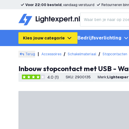
Voor 22:00 besteld
, vandaag verstuurd
Retourneren bi
Bedrijfsverlichting
Kies jouw categorie
Terug
Accessoires
Schakelmateriaal
Stopcontacten
Inbouw stopcontact met USB - Wa
4.0 (1)
SKU
:
2900135
Merk
:
Lightexper
4 score sterren