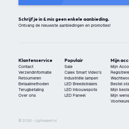
Schrijf je in & mis geen enkele aanbieding.
Ontvang de nieuwste aanbiedingen en promoties!
Klantenservice
Populair
Mijn ac
Contact
Sale
Mijn Acco
Verzendinformatie
Calex Smart Video's
Registrer
Retourneren
Industriële lampen
Wachtwoo
Betaalmethoden
LED Breedstralers
Bestel st
Terugbetaling
LED Inbouwspots
Mijn beste
Over ons
LED Paneel
Mijn wensl
Voorkeur
© 2026 - Lightexpert.nl