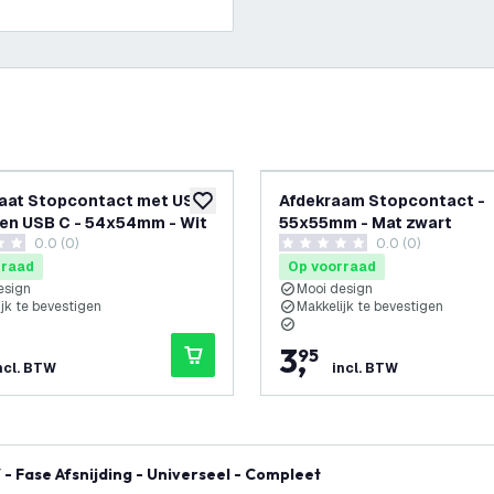
aat Stopcontact met USB
Afdekraam Stopcontact -
glijst
toevoegen aan verlanglijst
 en USB C - 54x54mm - Wit
55x55mm - Mat zwart
0.0 (0)
0.0 (0)
terren
0 score sterren
rraad
Op voorraad
esign
Mooi design
jk te bevestigen
Makkelijk te bevestigen
3
,
95
ncl. BTW
incl. BTW
 Fase Afsnijding - Universeel - Compleet