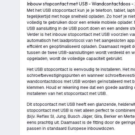
Inbouw stopcontact met USB - Wandcontactdoos - 
Met het USB stopcontact kun je je telefoon, tablet, la
tegelijkertijd met hoge snelheid opladen. Zo hoef je ni
volledig te gebruiken door een enkele mobiele oplader. N
USB aansluiting in de USB poort doen en een andere ste
Verder is het inbouw stopcontact met USB voorzien van
automatisch het laadprotocol van het aangesloten app
efficiënt en geoptimaliseerd opladen. Daarnaast regelt d
tussen de twee USB-aansluitingen wordt verdeeld en w
opgeladen, wordt de volledige capaciteit gebruikt.
Het USB stopcontact is eenvoudig te installeren. Het 
schroefbevestigingspunten en wanneer schroefbevestigi
wandcontactdoos met USB worden geïnstalleerd met b
klemmen. Houd er rekening mee dat een goede aarding c
installeren van het stopcontact met USB.
Dit stopcontact met USB heeft een glanzende, helderwit
stopcontact met USB is niet alleen perfect te combine
(bijv. Reflex SI, Jung, Busch Jäger, Gira, Berker en Merte
eens prachtig uit. Daarnaast is de fitting door de gering
passen in standaard Europese inbouwdozen.