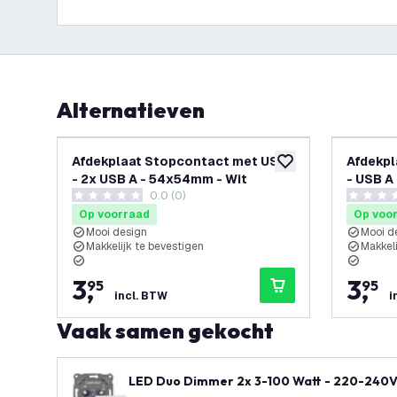
Alternatieven
Afdekplaat Stopcontact met USB
Afdekpl
toevoegen aan verlan
- 2x USB A - 54x54mm - Wit
- USB A
0.0 (0)
0 score sterren
0 score s
Op voorraad
Op voo
Mooi design
Mooi d
Makkelijk te bevestigen
Makkeli
3
,
3
,
95
95
incl. BTW
i
Vaak samen gekocht
LED Duo Dimmer 2x 3-100 Watt - 220-240V -