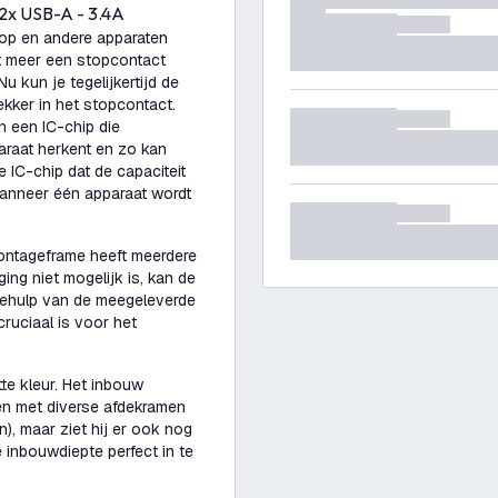
2x USB-A - 3.4A
ptop en andere apparaten
et meer een stopcontact
u kun je tegelijkertijd de
kker in het stopcontact.
 een IC-chip die
araat herkent en zo kan
e IC-chip dat de capaciteit
anneer één apparaat wordt
montageframe heeft meerdere
ng niet mogelijk is, kan de
ehulp van de meegeleverde
ruciaal is voor het
te kleur. Het inbouw
ren met diverse afdekramen
n), maar ziet hij er ook nog
e inbouwdiepte perfect in te