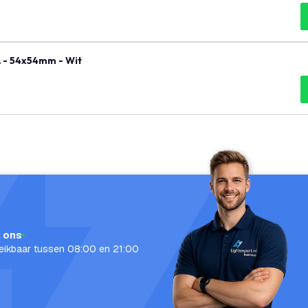
tact met USB - 2x USB A - 54x54mm - Wit
l ons
eikbaar tussen 08:00 en 21:00