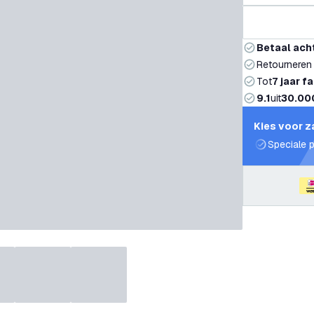
Betaal ach
Retourneren
Tot
7 jaar f
9.1
uit
30.00
Kies voor z
Speciale p