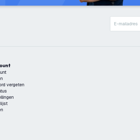
count
unt
en
rd vergeten
atus
llingen
ijst
en