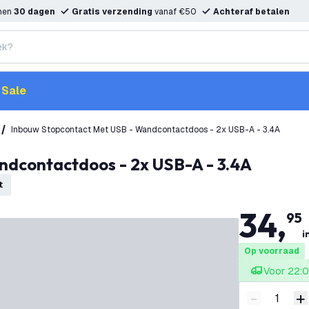
nnen
30 dagen
Gratis verzending
vanaf €50
Achteraf betalen
Sale
Inbouw Stopcontact Met USB - Wandcontactdoos - 2x USB-A - 3.4A
ndcontactdoos - 2x USB-A - 3.4A
t
34
,
95
i
Op voorraad
Voor 22:0
-
+
Verminder 
V