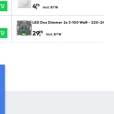
4
,
95
incl. BTW
LED Duo Dimmer 2x 3-100 Watt - 220-240V - F
29
,
95
incl. BTW