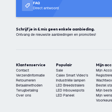
FAQ
Direct antwoord
Schrijf je in & mis geen enkele aanbieding.
Ontvang de nieuwste aanbiedingen en promoties!
Klantenservice
Populair
Mijn ac
Contact
Sale
Mijn Acco
Verzendinformatie
Calex Smart Video's
Registrer
Retourneren
Industriële lampen
Wachtwoo
Betaalmethoden
LED Breedstralers
Bestel st
Terugbetaling
LED Inbouwspots
Mijn beste
Over ons
LED Paneel
Mijn wensl
Voorkeur