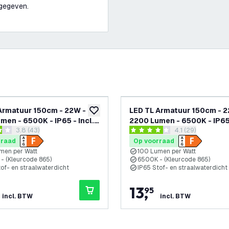
gegeven.
Armatuur 150cm - 22W -
LED TL Armatuur 150cm - 2
glijst
toevoegen aan verlanglijst
men - 6500K - IP65 - Incl.
2200 Lumen - 6500K - IP65 
reviews drawer openen
3.8 (43)
reviews drawer 
4.1 (29)
TL Buizen
LED TL Buis
 sterren
4.1 score sterren
rraad
Op voorraad
men per Watt
100 Lumen per Watt
- (Kleurcode 865)
6500K - (Kleurcode 865)
tof- en straalwaterdicht
IP65 Stof- en straalwaterdicht
13
,
95
incl. BTW
incl. BTW