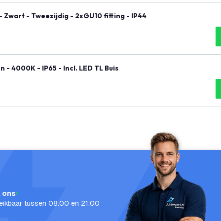
Wandlamp buiten met Schemeringssensor - Zwart - Tweezijdig - 2xGU10 fitting - IP44
- 4000K - IP65 - Incl. LED TL Buis
l ons
eikbaar tussen 08:00 en 21:00