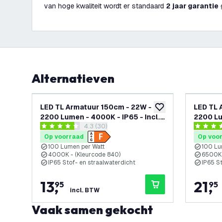
van hoge kwaliteit wordt er standaard
2 jaar garantie
Alternatieven
LED TL Armatuur 150cm - 22W -
LED TL 
toevoegen aan verlan
2200 Lumen - 4000K - IP65 - Incl.
2200 Lu
reviews drawer openen
4.3 (30)
LED TL Buis
2x LED 
4.3 score sterren
3.8 score
Op voorraad
Op voo
100 Lumen per Watt
100 Lu
4000K - (Kleurcode 840)
6500K 
IP65 Stof- en straalwaterdicht
IP65 S
13
,
21
,
95
95
incl. BTW
Vaak samen gekocht