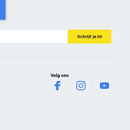
Schrijf je in!
Volg ons
facebook
instagram
youtube