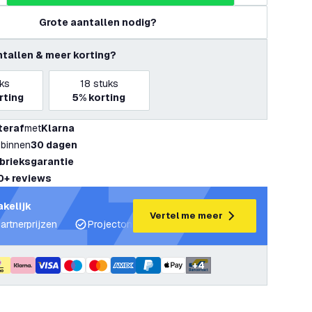
Grote aantallen nodig?
ntallen & meer korting?
ks
18
stuks
rting
5%
korting
teraf
met
Klarna
 binnen
30 dagen
abrieksgarantie
0+ reviews
akelijk
Vertel me meer
artnerprijzen
Projectondersteuning en lichtplannen
Desku
+
4