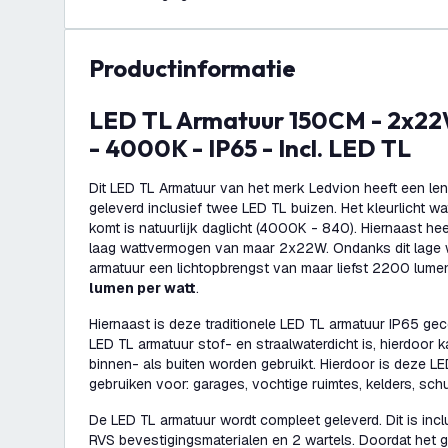
productinformatie
LED TL Armatuur 150CM - 2x22W - 2200 Lumen
- 4000K - IP65 - Incl. LED TL
Dit LED TL Armatuur van het merk Ledvion heeft een le
geleverd inclusief twee LED TL buizen. Het kleurlicht w
komt is natuurlijk daglicht (4000K - 840). Hiernaast he
laag wattvermogen van maar 2x22W. Ondanks dit lage w
armatuur een lichtopbrengst van maar liefst 2200 lume
lumen per watt
.
Hiernaast is deze traditionele LED TL armatuur IP65 gecert
LED TL armatuur stof- en straalwaterdicht is, hierdoor 
binnen- als buiten worden gebruikt. Hierdoor is deze LED
gebruiken voor: garages, vochtige ruimtes, kelders, schu
De LED TL armatuur wordt compleet geleverd. Dit is incl
RVS bevestigingsmaterialen en 2 wartels. Doordat het 