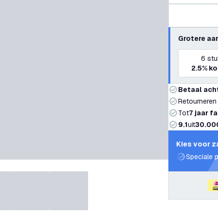
Grotere aa
6
stu
2.5%
ko
Betaal ach
Retourneren
Tot
7 jaar f
9.1
uit
30.00
Kies voor z
Speciale p