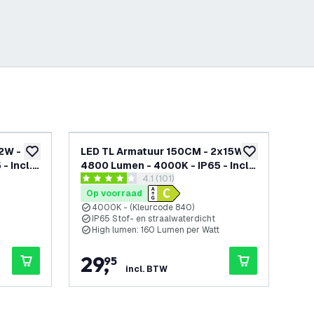
2W -
LED TL Armatuur 150CM - 2x15W -
LED
toevoegen aan verlanglijst
toevoegen aan v
- Incl.
4800 Lumen - 4000K - IP65 - Incl.
240
openen
reviews drawer openen
4.1 (101)
LumiLEDs LED TL
Lu
4.1 score sterren
4.5 
Op voorraad
Op
4000K - (Kleurcode 840)
4
IP65 Stof- en straalwaterdicht
I
High lumen: 160 Lumen per Watt
H
29
,
2
95
incl. BTW