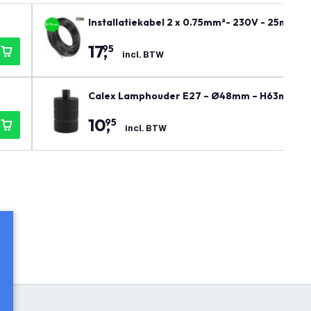
Installatiekabel 2 x 0.75mm²- 230V - 25m Rol
17
,
95
incl. BTW
Calex Lamphouder E27 – Ø48mm – H63mm - 
10
,
95
incl. BTW