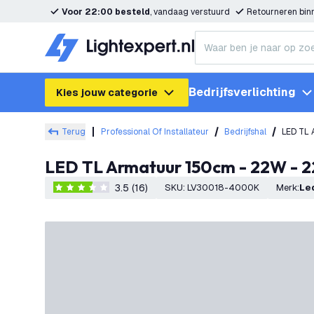
Voor 22:00 besteld
, vandaag verstuurd
Retourneren bi
Bedrijfsverlichting
Kies jouw categorie
Terug
Professional Of Installateur
Bedrijfshal
LED TL 
LED TL Armatuur 150cm - 22W - 2
3.5 (16)
SKU
:
LV30018-4000K
Merk
:
L
3.5 score sterren