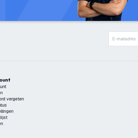
count
unt
en
rd vergeten
atus
llingen
ijst
en