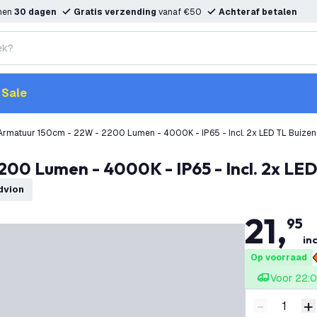
nnen
30 dagen
Gratis verzending
vanaf €50
Achteraf betalen
Sale
Armatuur 150cm - 22W - 2200 Lumen - 4000K - IP65 - Incl. 2x LED TL Buizen
200 Lumen - 4000K - IP65 - Incl. 2x LED
edvion
21
,
95
inc
Op voorraad
Voor 22:0
-
+
Verminder 
V