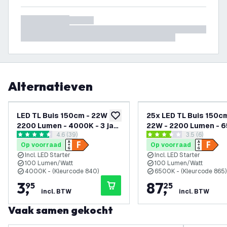
Alternatieven
LED TL Buis 150cm - 22W -
25x LED TL Buis 150cm
toevoegen aan verlanglijst
2200 Lumen - 4000K - 3 jaar
22W - 2200 Lumen - 6
reviews drawer openen
4.6 (39)
reviews draw
3.5 (6)
garantie
3 jaar garantie
4.6 score sterren
3.5 score sterren
Op voorraad
Op voorraad
Incl. LED Starter
Incl. LED Starter
100 Lumen/Watt
100 Lumen/Watt
4000K - (Kleurcode 840)
6500K - (Kleurcode 865)
3
,
87
,
95
25
incl. BTW
incl. BTW
Vaak samen gekocht