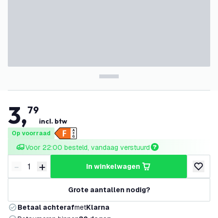
3
,
79
incl. btw
Op voorraad
Voor 22:00 besteld, vandaag verstuurd
-
+
in winkelwagen
Verminder hoeveelheid
Verhoog hoeveelheid
toevoeg
Grote aantallen nodig?
Betaal achteraf
met
Klarna