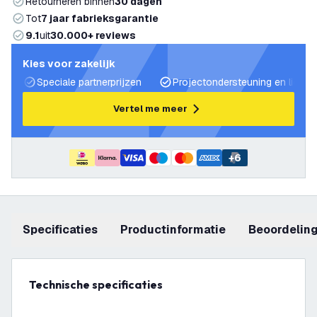
Retourneren binnen
30 dagen
Tot
7 jaar fabrieksgarantie
9.1
uit
30.000+ reviews
Kies voor zakelijk
Speciale partnerprijzen
Projectondersteuning en lichtp
Vertel me meer
+
6
Specificaties
productinformatie
beoordelin
Technische specificaties