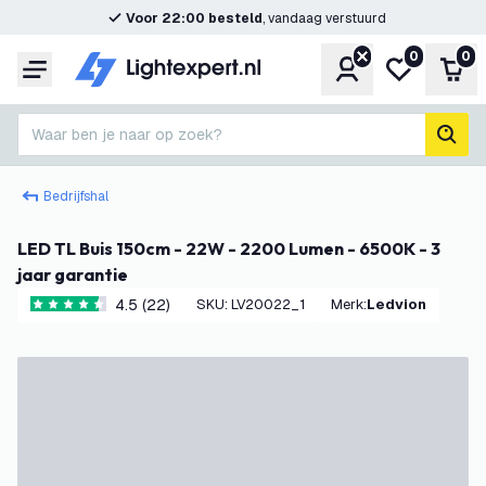
Voor 22:00 besteld
, vandaag verstuurd
0
0
Account
Mijn verlangl
Win
Menu
Waar ben je naar op zoek?
zoek
Bedrijfshal
LED TL Buis 150cm - 22W - 2200 Lumen - 6500K - 3
jaar garantie
4.5 (22)
SKU
:
LV20022_1
Merk
:
Ledvion
4.5 score sterren