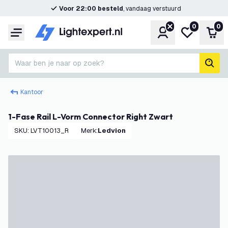
Voor 22:00 besteld
, vandaag verstuurd
0
0
Account
Mijn verlangl
Win
Menu
Waar ben je naar op zoek?
zoek
Kantoor
1-Fase Rail L-Vorm Connector Right Zwart
SKU
:
LVT10013_R
Merk
:
Ledvion