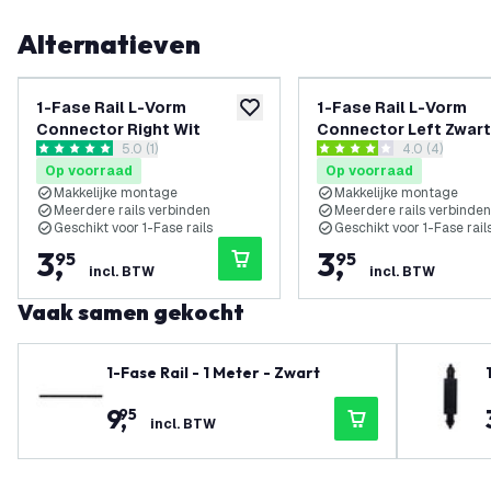
Alternatieven
1-Fase Rail L-Vorm
1-Fase Rail L-Vorm
toevoegen aan verlanglijst
Connector Right Wit
Connector Left Zwart
reviews drawer openen
5.0 (1)
reviews draw
4.0 (4)
5 score sterren
4 score sterren
Op voorraad
Op voorraad
Makkelijke montage
Makkelijke montage
Meerdere rails verbinden
Meerdere rails verbinden
Geschikt voor 1-Fase rails
Geschikt voor 1-Fase rail
3
,
3
,
95
95
incl. BTW
incl. BTW
Vaak samen gekocht
1-Fase Rail - 1 Meter - Zwart
9
,
95
incl. BTW