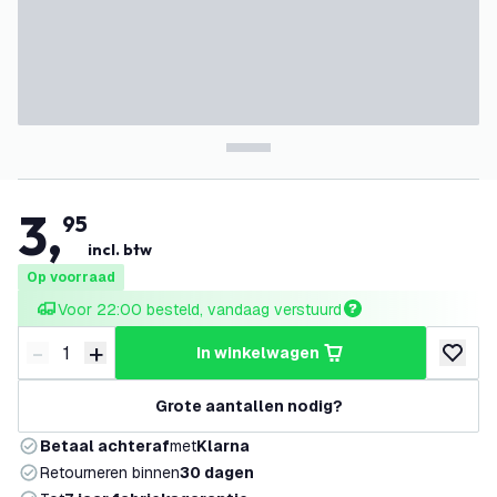
3
,
95
incl. btw
Op voorraad
Voor 22:00 besteld, vandaag verstuurd
-
+
in winkelwagen
Verminder hoeveelheid
Verhoog hoeveelheid
toevoeg
Grote aantallen nodig?
Betaal achteraf
met
Klarna
Retourneren binnen
30 dagen