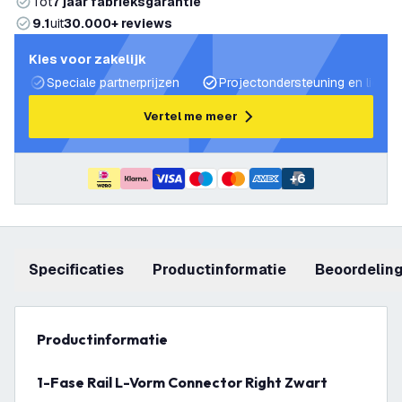
Tot
7 jaar fabrieksgarantie
9.1
uit
30.000+ reviews
Kies voor zakelijk
Speciale partnerprijzen
Projectondersteuning en lichtp
Vertel me meer
+
6
Specificaties
productinformatie
beoordelin
productinformatie
1-Fase Rail L-Vorm Connector Right Zwart