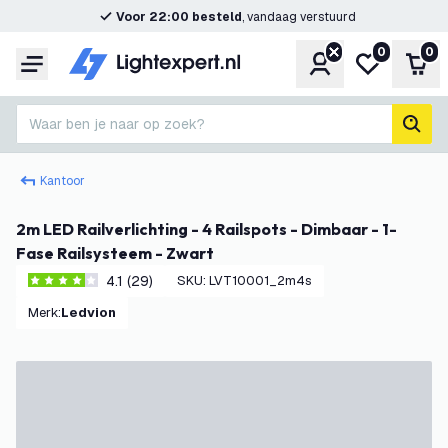
Voor 22:00 besteld
, vandaag verstuurd
0
0
Account
Mijn verlangl
Win
Menu
Waar ben je naar op zoek?
zoek
Kantoor
2m LED Railverlichting - 4 Railspots - Dimbaar - 1-
Fase Railsysteem - Zwart
4.1 (29)
SKU
:
LVT10001_2m4s
4.1 score sterren
Merk
:
Ledvion