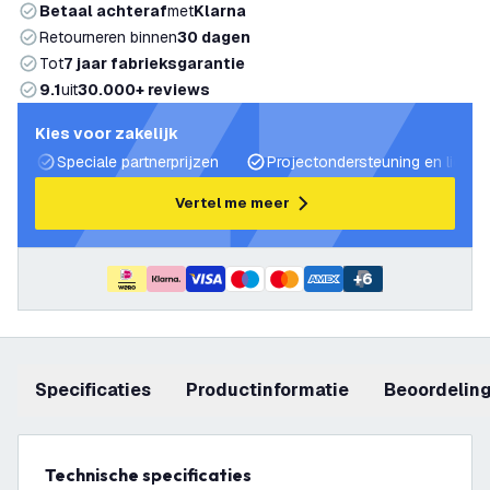
Betaal achteraf
met
Klarna
Retourneren binnen
30 dagen
Tot
7 jaar fabrieksgarantie
9.1
uit
30.000+ reviews
Kies voor zakelijk
Speciale partnerprijzen
Projectondersteuning en lichtp
Vertel me meer
+
6
Specificaties
productinformatie
beoordelin
Technische specificaties