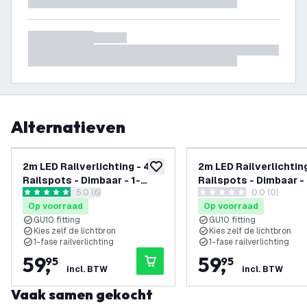
Alternatieven
2m LED Railverlichting - 4
2m LED Railverlichting
toevoegen aan verlanglijst
Railspots - Dimbaar - 1-
Railspots - Dimbaar - 
reviews drawer openen
5.0 (6)
0.0 (0)
Fase Railsysteem - Zwart
Fase Railsysteem - W
5 score sterren
0 score sterren
Op voorraad
Op voorraad
GU10 fitting
GU10 fitting
Kies zelf de lichtbron
Kies zelf de lichtbron
1-fase railverlichting
1-fase railverlichting
59
,
59
,
95
95
incl. BTW
incl. BTW
Vaak samen gekocht