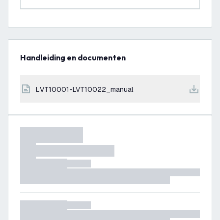
Handleiding en documenten
LVT10001-LVT10022_manual