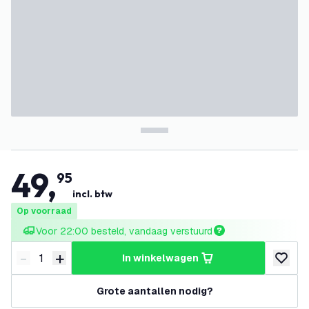
49
,
95
incl. btw
Op voorraad
Voor 22:00 besteld, vandaag verstuurd
-
+
in winkelwagen
Verminder hoeveelheid
Verhoog hoeveelheid
toevoeg
Grote aantallen nodig?