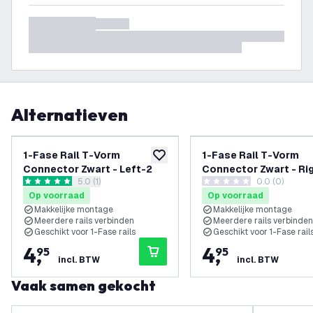
Alternatieven
1-Fase Rail T-Vorm
1-Fase Rail T-Vorm
toevoegen aan verlanglijst
Connector Zwart - Left-2
Connector Zwart - Ri
reviews drawer openen
5.0 (1)
0.0 (0)
5 score sterren
0 score sterren
Op voorraad
Op voorraad
Makkelijke montage
Makkelijke montage
Meerdere rails verbinden
Meerdere rails verbinden
Geschikt voor 1-Fase rails
Geschikt voor 1-Fase rail
4
,
4
,
95
95
incl. BTW
incl. BTW
Vaak samen gekocht