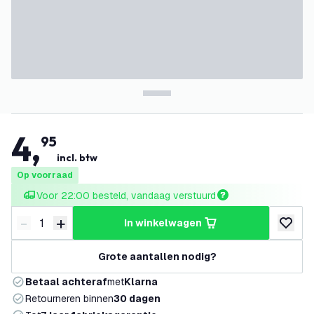
4
,
95
incl. btw
Op voorraad
Voor 22:00 besteld, vandaag verstuurd
-
+
in winkelwagen
Verminder hoeveelheid
Verhoog hoeveelheid
toevoeg
Grote aantallen nodig?
Betaal achteraf
met
Klarna
Retourneren binnen
30 dagen