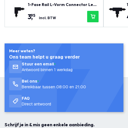
1-Fase Rail L-Vorm Connector Left
Zwart
3
,
95
incl. BTW
Meer weten?
Ons team helpt u graag verder
Stuur een email
Antwoord binnen 1 werkdag
Bel ons
Bereikbaar tussen 08:00 en 21:00
FAQ
Direct antwoord
Schrijf je in & mis geen enkele aanbieding.