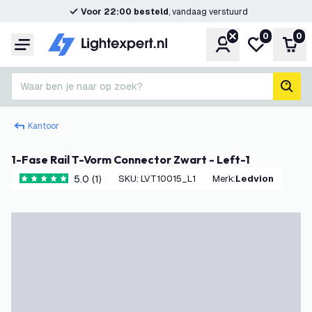
Voor 22:00 besteld
, vandaag verstuurd
0
0
Account
Mijn verlangl
Win
Menu
Waar ben je naar op zoek?
zoek
Kantoor
1-Fase Rail T-Vorm Connector Zwart - Left-1
5.0 (1)
SKU
:
LVT10015_L1
Merk
:
Ledvion
5 score sterren