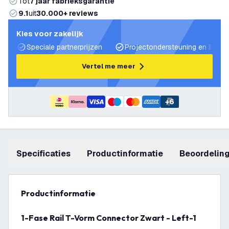
Tot
7 jaar fabrieksgarantie
9.1
uit
30.000+ reviews
Kies voor zakelijk
Speciale partnerprijzen
Projectondersteuning en lichtp
Vertel me meer
+
6
Specificaties
productinformatie
beoordelin
productinformatie
1-Fase Rail T-Vorm Connector Zwart - Left-1