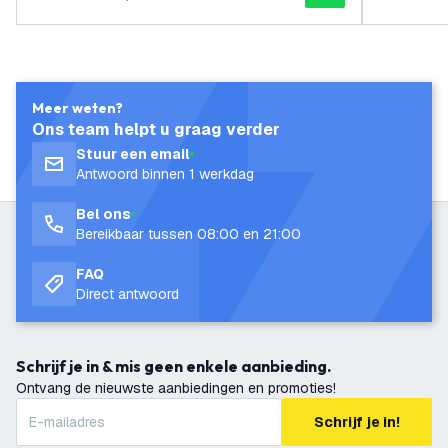
Meer weten?
Ons team helpt u graag verder
Stuur een email
Antwoord binnen 1 werkdag
Bel ons
Bereikbaar tussen 08:00 en 21:00
FAQ
Direct antwoord
Schrijf je in & mis geen enkele aanbieding.
Ontvang de nieuwste aanbiedingen en promoties!
Schrijf je in!