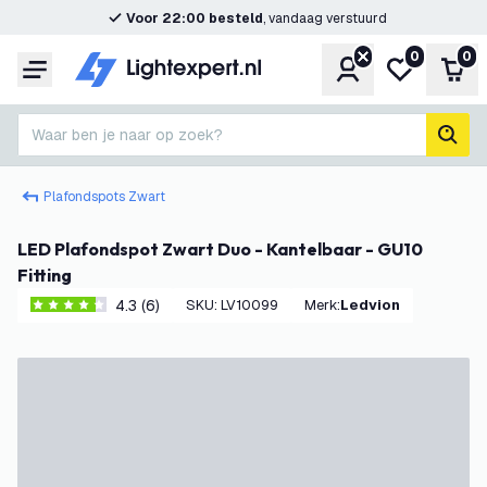
Voor 22:00 besteld
, vandaag verstuurd
0
0
Account
Mijn verlangl
Win
Menu
Waar ben je naar op zoek?
zoek
Plafondspots Zwart
LED Plafondspot Zwart Duo - Kantelbaar - GU10
Fitting
4.3 (6)
SKU
:
LV10099
Merk
:
Ledvion
4.3 score sterren