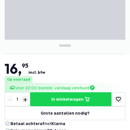
16
,
95
incl. btw
Op voorraad
Voor 22:00 besteld, vandaag verstuurd
-
+
in winkelwagen
Verminder hoeveelheid
Verhoog hoeveelheid
toevoeg
Grote aantallen nodig?
Betaal achteraf
met
Klarna