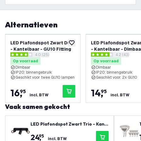
Alternatieven
LED Plafondspot Zwart Duo
LED Plafondspot Zwa
toevoegen aan verlanglijst
- Kantelbaar - GU10 Fitting
- Kantelbaar - Dimbaa
reviews drawer openen
4.0 (25)
reviews draw
4.2 (43)
GU10 fitting – Opbou
4 score sterren
4.2 score sterren
Op voorraad
Op voorraad
Dimbaar
Dimbaar
IP20: binnengebruik
IP20: binnengebruik
Geschikt voor twee GU10 lampen
Geschikt voor: 2x GU10
16
,
14
,
95
95
incl. BTW
incl. BTW
Vaak samen gekocht
LED Plafondspot Zwart Trio - Kant
elbaar - GU10 Fitting
24
,
95
incl. BTW