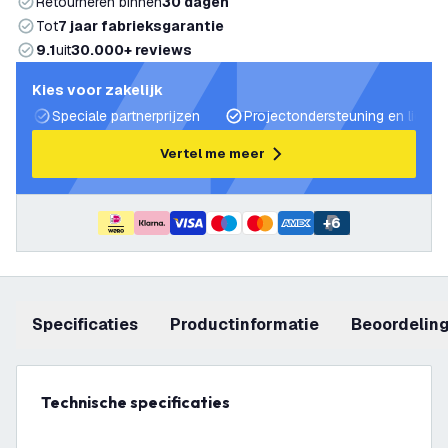
Retourneren binnen
30 dagen
Tot
7 jaar fabrieksgarantie
9.1
uit
30.000+ reviews
Kies voor zakelijk
Speciale partnerprijzen
Projectondersteuning en lichtp
Vertel me meer
+
6
Specificaties
productinformatie
beoordelin
Technische specificaties