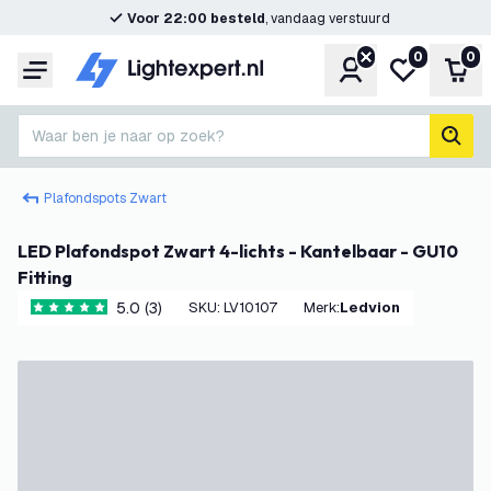
Voor 22:00 besteld
, vandaag verstuurd
0
0
Account
Mijn verlangl
Win
Menu
Waar ben je naar op zoek?
zoek
Plafondspots Zwart
LED Plafondspot Zwart 4-lichts - Kantelbaar - GU10
Fitting
5.0 (3)
SKU
:
LV10107
Merk
:
Ledvion
5 score sterren