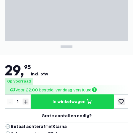
29
,
95
incl. btw
Op voorraad
Voor 22:00 besteld, vandaag verstuurd
-
+
in winkelwagen
Verminder hoeveelheid
Verhoog hoeveelheid
toevoeg
Grote aantallen nodig?
Betaal achteraf
met
Klarna