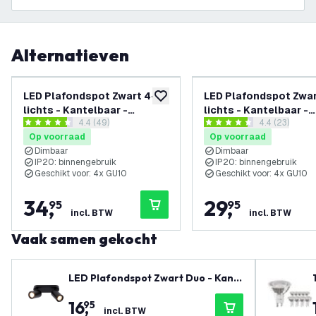
Alternatieven
LED Plafondspot Zwart 4-
LED Plafondspot Zwar
toevoegen aan verlanglijst
lichts - Kantelbaar -
lichts - Kantelbaar -
reviews drawer openen
4.4 (49)
reviews draw
4.4 (23)
Dimbaar - GU10 fitting –
Dimbaar - GU10 fitting
4.4 score sterren
4.4 score sterren
Op voorraad
Op voorraad
Opbouw
Opbouw
Dimbaar
Dimbaar
IP20: binnengebruik
IP20: binnengebruik
Geschikt voor: 4x GU10
Geschikt voor: 4x GU10
34
,
29
,
95
95
incl. BTW
incl. BTW
Vaak samen gekocht
LED Plafondspot Zwart Duo - Kant
elbaar - GU10 Fitting
16
,
95
incl. BTW