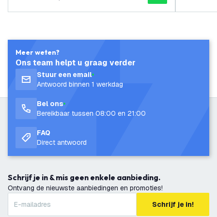
Meer weten?
Ons team helpt u graag verder
Stuur een email
Antwoord binnen 1 werkdag
Bel ons
Bereikbaar tussen 08:00 en 21:00
FAQ
Direct antwoord
Schrijf je in & mis geen enkele aanbieding.
Ontvang de nieuwste aanbiedingen en promoties!
Schrijf je in!