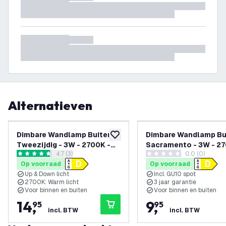
Alternatieven
Dimbare Wandlamp Buiten -
Dimbare Wandlamp Bu
toevoegen aan verlanglijst
Tweezijdig - 3W - 2700K -
Sacramento - 3W - 27
reviews drawer openen
4.7 (3)
0.0 (0)
IP54 - Zwart
Zwart
4.7 score sterren
0 score sterren
Op voorraad
Op voorraad
Up & Down licht
Incl. GU10 spot
2700K: Warm licht
3 jaar garantie
Voor binnen en buiten
Voor binnen en buiten
14
,
9
,
95
95
incl. BTW
incl. BTW