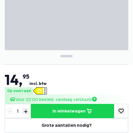
14
,
95
incl. btw
Op voorraad
Voor 22:00 besteld, vandaag verstuurd
-
+
in winkelwagen
Verminder hoeveelheid
Verhoog hoeveelheid
toevoeg
Grote aantallen nodig?