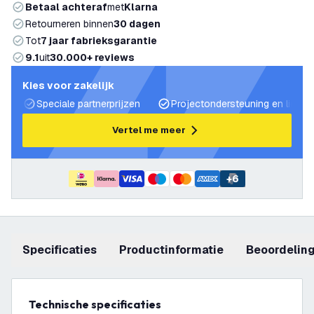
Betaal achteraf
met
Klarna
Retourneren binnen
30 dagen
Tot
7 jaar fabrieksgarantie
9.1
uit
30.000+ reviews
Kies voor zakelijk
Speciale partnerprijzen
Projectondersteuning en lichtp
Vertel me meer
+
6
Specificaties
productinformatie
beoordelin
Technische specificaties