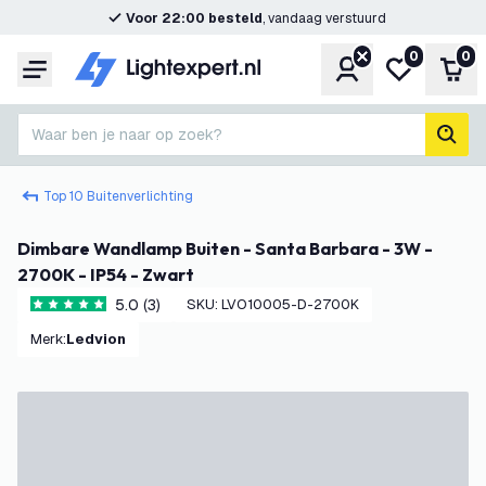
Voor 22:00 besteld
, vandaag verstuurd
0
0
Account
Mijn verlangl
Win
Menu
Waar ben je naar op zoek?
zoek
Top 10 Buitenverlichting
Dimbare Wandlamp Buiten - Santa Barbara - 3W -
2700K - IP54 - Zwart
5.0 (3)
SKU
:
LVO10005-D-2700K
5 score sterren
Merk
:
Ledvion