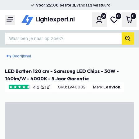
Voor 22:00 besteld
, vandaag verstuurd
0
0
Account
Mijn verlangl
Win
Menu
Waar ben je naar op zoek?
zoek
Bedrijfshal
LED Batten 120 cm - Samsung LED Chips - 30W -
140lm/W - 4000K - 5 Jaar Garantie
4.6 (212)
SKU
:
LV40002
Merk
:
Ledvion
4.6 score sterren