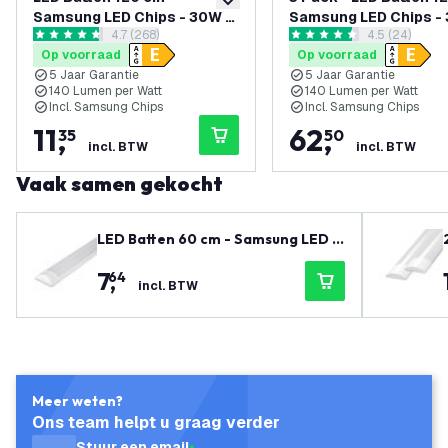
toevoegen aan verlanglijst
Samsung LED Chips - 30W -
Samsung LED Chips -
reviews drawer openen
4.7 (268)
reviews dra
4.5 (24)
140lm/W - 6500K - 5 Jaar
140lm/W - 4000K - 5 
4.7 score sterren
4.5 score sterren
Op voorraad
Op voorraad
Garantie
Garantie
5 Jaar Garantie
5 Jaar Garantie
140 Lumen per Watt
140 Lumen per Watt
Incl. Samsung Chips
Incl. Samsung Chips
11
,
62
,
35
50
incl. BTW
incl. BTW
Vaak samen gekocht
LED Batten 60 cm - Samsung LED C
hips - 15W - 140lm/W - 4000K - 5 Ja
7
,
64
ar Garantie
incl. BTW
Meer weten?
Ons team helpt u graag verder
Stuur een email