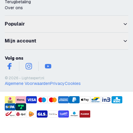
Terugbetaling
Over ons
Populair
Mijn account
Volg ons
facebook
instagram
youtube
© 2026 - Lightexpert.nl
Algemene Voorwaarden
Privacy
Cookies
payment methods
shipment methods