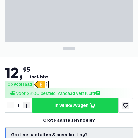
12
,
95
incl. btw
Op voorraad
Voor 22:00 besteld, vandaag verstuurd
-
+
in winkelwagen
Verminder hoeveelheid
Verhoog hoeveelheid
toevoeg
Grote aantallen nodig?
Grotere aantallen & meer korting?