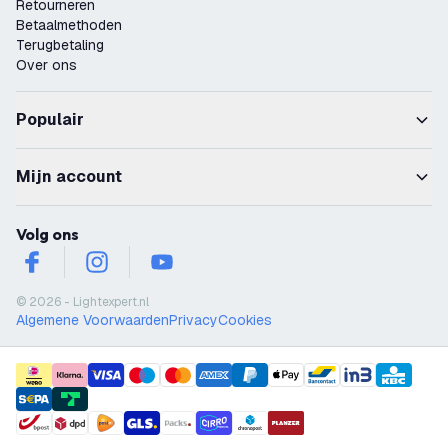
Retourneren
Betaalmethoden
Terugbetaling
Over ons
Populair
Mijn account
Volg ons
facebook
instagram
youtube
© 2026 - Lightexpert.nl
Algemene Voorwaarden
Privacy
Cookies
payment methods
shipment methods