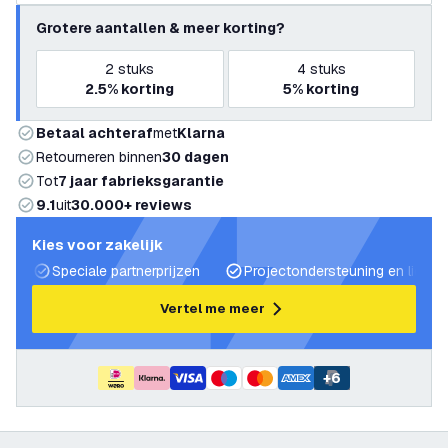
Grotere aantallen & meer korting?
2
stuks
4
stuks
2.5%
korting
5%
korting
Betaal achteraf
met
Klarna
Retourneren binnen
30 dagen
Tot
7 jaar fabrieksgarantie
9.1
uit
30.000+ reviews
Kies voor zakelijk
Speciale partnerprijzen
Projectondersteuning en lichtp
Vertel me meer
+
6