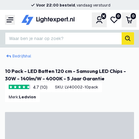
Voor 22:00 besteld
, vandaag verstuurd
0
0
Account
Mijn verlangl
Win
Menu
Waar ben je naar op zoek?
zoek
Bedrijfshal
10 Pack - LED Batten 120 cm - Samsung LED Chips -
30W - 140lm/W - 4000K - 5 Jaar Garantie
4.7 (10)
SKU
:
LV40002-10pack
4.7 score sterren
Merk
:
Ledvion