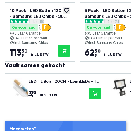
10 Pack - LED Batten 120 cm
5 Pack - LED Batten 1
toevoegen aan verlanglijst
- Samsung LED Chips - 30W
Samsung LED Chips -
reviews drawer openen
4.5 (18)
reviews dra
4.5 (24)
- 140lm/W - 6500K - 5 Jaar
140lm/W - 4000K - 5 
4.5 score sterren
4.5 score sterren
Op voorraad
Op voorraad
Garantie
Garantie
5 Jaar Garantie
5 Jaar Garantie
140 Lumen per Watt
140 Lumen per Watt
Incl. Samsung Chips
Incl. Samsung Chips
113
,
62
,
50
50
incl. BTW
incl. BTW
Vaak samen gekocht
LED TL Buis 120CM - LumiLEDs - 12
W - 4000K - 1920 Lumen - High Effi
3
,
95
ciency
incl. BTW
Meer weten?