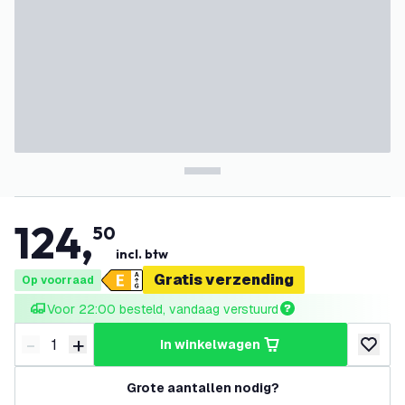
124
,
50
incl. btw
Gratis verzending
Op voorraad
Voor 22:00 besteld, vandaag verstuurd
-
+
in winkelwagen
Verminder hoeveelheid
Verhoog hoeveelheid
toevoeg
Grote aantallen nodig?