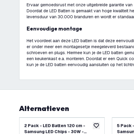
Ervaar gemoedsrust met onze uitgebreide garantie van 
Doordat de LED Batten is gemaakt van hoge kwaliteit h
levensduur van 30.000 branduren en wordt er standaar
Eenvoudige montage
Het voordeel aan deze LED batten is dat deze eenvoudig 
er onder meer een montagesetje meegeleverd bestaande
schroeven en plugs. Hiermee kun je de LED batten gema
een keukenkast e.a. monteren. Doordat er een Quick c
kun je de LED batten eenvoudig aansluiten op het lichtn
Alternatieven
2 Pack - LED Batten 120 cm -
5 Pack 
toevoegen aan verlan
Samsung LED Chips - 30W -
Samsung