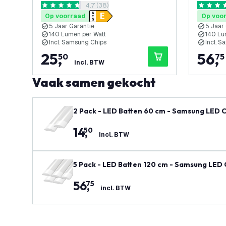
reviews drawer openen
4.7 (38)
140lm/W - 4000K - 5 Jaar
140lm/W
4.7 score sterren
4.6 score
Garantie
Garanti
Op voorraad
Op voo
5 Jaar Garantie
5 Jaar
140 Lumen per Watt
140 Lu
Incl. Samsung Chips
Incl. 
25
,
56
,
50
75
incl. BTW
Vaak samen gekocht
2 Pack - LED Batten 60 cm - Samsung LED C
14
,
50
incl. BTW
5 Pack - LED Batten 120 cm - Samsung LED 
56
,
75
incl. BTW