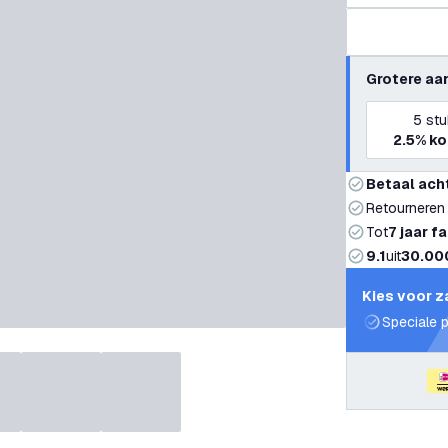
Grotere aa
5
stu
2.5%
ko
Betaal ach
Retourneren
Tot
7 jaar f
9.1
uit
30.00
Kies voor z
Speciale p