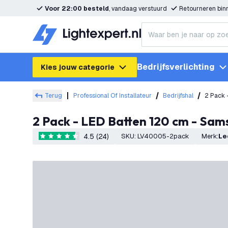
Voor 22:00 besteld
, vandaag verstuurd
Retourneren bi
Bedrijfsverlichting
Kies jouw categorie
Terug
Professional Of Installateur
Bedrijfshal
2 Pack 
2 Pack - LED Batten 120 cm - Sa
4.5 (24)
SKU
:
LV40005-2pack
Merk
:
L
4.5 score sterren