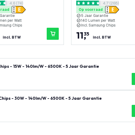
reviews drawer openen
4.6 (74)
reviews drawer 
4.7 (268)
 - 6500K - 5 Jaar
Jaar Garantie
 sterren
4.7 score sterren
e
rraad
Op voorraad
 Garantie
5 Jaar Garantie
men per Watt
140 Lumen per Watt
Samsung Chips
Incl. Samsung Chips
11
,
35
incl. BTW
incl. BTW
hips - 15W - 140lm/W - 6500K - 5 Jaar Garantie
Chips - 30W - 140lm/W - 6500K - 5 Jaar Garantie