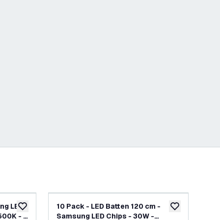
ung LED
10 Pack - LED Batten 120 cm -
20 
toevoegen aan verlanglijst
toevoegen aan v
500K - 5
Samsung LED Chips - 30W -
Sa