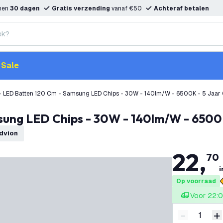
nnen
30 dagen
Gratis verzending
vanaf €50
Achteraf betalen
Sale
- LED Batten 120 Cm - Samsung LED Chips - 30W - 140lm/W - 6500K - 5 Jaar 
msung LED Chips - 30W - 140lm/W - 6500
edvion
22
,
70
i
Op voorraad
Voor 22:0
-
+
Verminder 
V