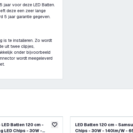
5 jaar voor deze LED Batten.
eeft deze een zeer lange
d 5 jaar garantie gegeven.
is te installeren. Zo wordt
 uit twee clipjes,
kkelijk onder bijvoorbeeld
onnector wordt meegeleverd
et.
- LED Batten 120 cm -
LED Batten 120 cm - Sams
glijst
toevoegen aan verlanglijst
 LED Chips - 30W -
Chips - 30W - 140lm/W - 6