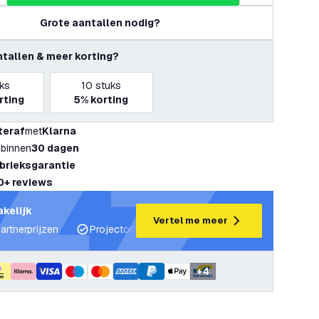
Grote aantallen nodig?
ntallen & meer korting?
ks
10
stuks
rting
5%
korting
teraf
met
Klarna
 binnen
30 dagen
abrieksgarantie
0+ reviews
akelijk
Vertel me meer
artnerprijzen
Projectondersteuning en lichtplannen
Desku
+
4