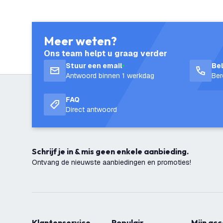
Meer weten?
Ons team helpt u graag verder
Stuur een email
Be
Antwoord binnen 1 werkdag
Ber
FAQ
Direct antwoord
Schrijf je in & mis geen enkele aanbieding.
Ontvang de nieuwste aanbiedingen en promoties!
Klantenservice
Populair
Mijn ac