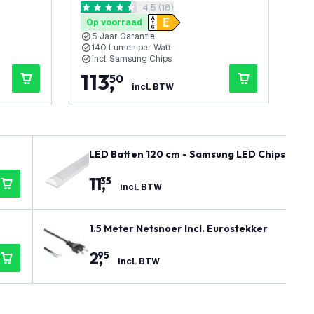
openen
reviews drawer openen
4.5 (18)
140lm/W - 6500K - 5 Jaar
14
4.5 score sterren
4.7 
Garantie
Ga
Op voorraad
Op
5 Jaar Garantie
5
140 Lumen per Watt
1
Incl. Samsung Chips
I
113
,
2
50
incl. BTW
LED Batten 120 cm - Samsung LED Chips - 30W
11
,
35
incl. BTW
1.5 Meter Netsnoer Incl. Eurostekker
2
,
95
incl. BTW