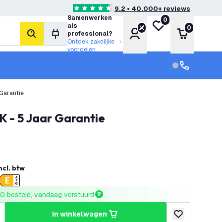
9.2 • 40.000+ reviews
4.6 score sterren
Samenwerken
0
Mijn verlanglijst
als
0
Account
Winkelwa
professional?
zoeken
Ontdek zakelijke
voordelen
klantenservic
Klantenservi
Garantie
K - 5 Jaar Garantie
ncl. btw
0 besteld, vandaag verstuurd
in winkelwagen
hoeveelheid
erhoog hoeveelheid
toevoegen aan v