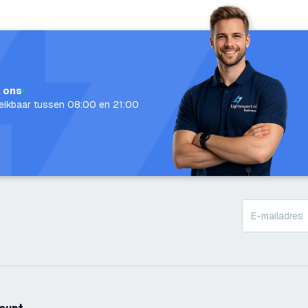
l ons
eikbaar tussen 08:00 en 21:00
count