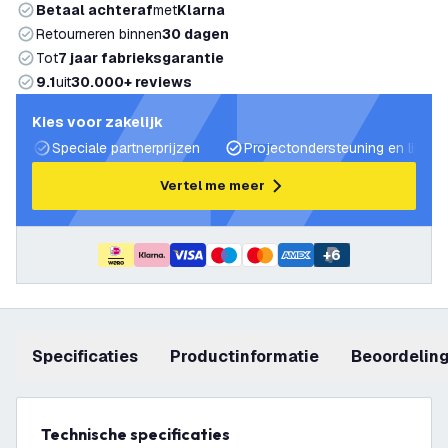
Betaal achteraf
met
Klarna
Retourneren binnen
30 dagen
Tot
7 jaar fabrieksgarantie
9.1
uit
30.000+ reviews
Kies voor zakelijk
Speciale partnerprijzen
Projectondersteuning en lichtp
Vertel me meer
+
6
Specificaties
productinformatie
beoordelin
Technische specificaties