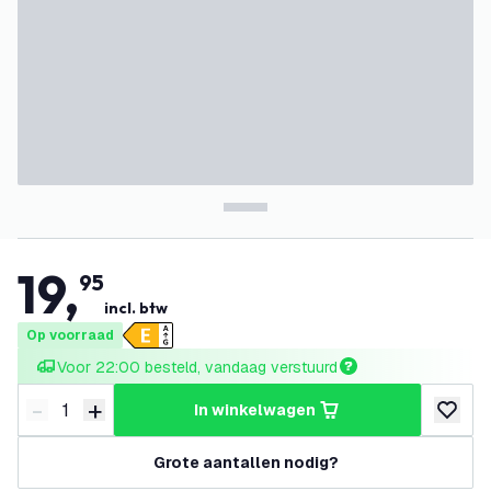
19
,
95
incl. btw
Op voorraad
Voor 22:00 besteld, vandaag verstuurd
-
+
in winkelwagen
Verminder hoeveelheid
Verhoog hoeveelheid
toevoeg
Grote aantallen nodig?