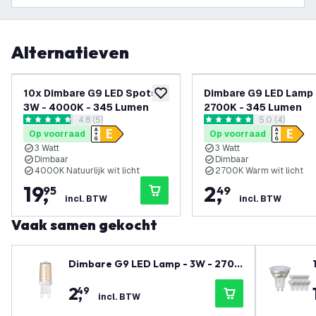
Alternatieven
10x Dimbare G9 LED Spots -
Dimbare G9 LED Lamp 
toevoegen aan verlanglijst
3W - 4000K - 345 Lumen
2700K - 345 Lumen
reviews drawer openen
4.8 (5)
reviews draw
5.0 (4)
4.8 score sterren
5 score sterren
Op voorraad
Op voorraad
3 Watt
3 Watt
Dimbaar
Dimbaar
4000K Natuurlijk wit licht
2700K Warm wit licht
19
,
2
,
95
49
incl. BTW
incl. BTW
Vaak samen gekocht
Dimbare G9 LED Lamp - 3W - 2700
K - 345 Lumen
2
,
49
incl. BTW