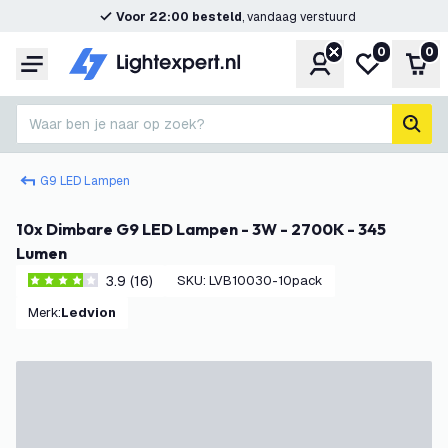
Voor 22:00 besteld
, vandaag verstuurd
0
0
Account
Mijn verlangl
Win
Menu
Waar ben je naar op zoek?
zoek
G9 LED Lampen
10x Dimbare G9 LED Lampen - 3W - 2700K - 345
Lumen
3.9 (16)
SKU
:
LVB10030-10pack
3.9 score sterren
Merk
:
Ledvion