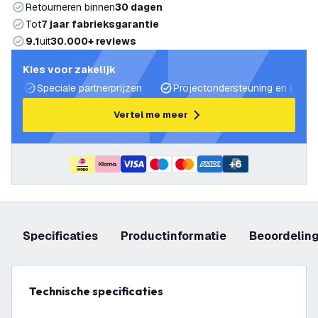
Retourneren binnen
30 dagen
Tot
7 jaar fabrieksgarantie
9.1
uit
30.000+ reviews
Kies voor zakelijk
Speciale partnerprijzen
Projectondersteuning en lichtp
Vertel me meer
+
6
Specificaties
productinformatie
beoordelin
Technische specificaties