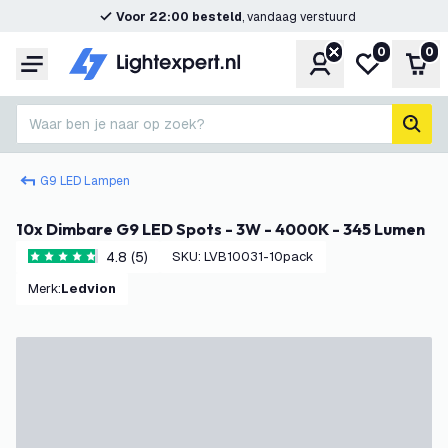
Voor 22:00 besteld
, vandaag verstuurd
0
0
Account
Mijn verlangl
Win
Menu
Waar ben je naar op zoek?
zoek
G9 LED Lampen
10x Dimbare G9 LED Spots - 3W - 4000K - 345 Lumen
4.8 (5)
SKU
:
LVB10031-10pack
4.8 score sterren
Merk
:
Ledvion