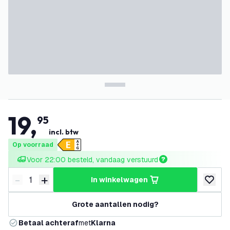
19
,
95
incl. btw
Op voorraad
Voor 22:00 besteld, vandaag verstuurd
-
+
in winkelwagen
Verminder hoeveelheid
Verhoog hoeveelheid
toevoeg
Grote aantallen nodig?
Betaal achteraf
met
Klarna