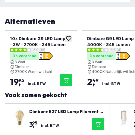
Alternatieven
10x Dimbare G9 LED Lampen
Dimbare G9 LED Lamp 
toevoegen aan verlanglijst
- 3W - 2700K - 345 Lumen
4000K - 345 Lumen
reviews drawer openen
3.9 (16)
reviews draw
3.5 (4)
3.9 score sterren
3.5 score sterren
Op voorraad
Op voorraad
3 Watt
3 Watt
Dimbaar
Dimbaar
2700K Warm wit licht
4000K Natuurlijk wit lic
19
,
2
,
95
49
incl. BTW
incl. BTW
Vaak samen gekocht
Dimbare E27 LED Lamp Filament -
7.5W - 2100K - 806 Lumen
3
,
95
incl. BTW