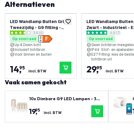
Alternatieven
LED Wandlamp Buiten Grijs -
LED Wandlamp Buiten
toevoegen aan verlanglijst
Tweezijdig - G9 fitting -
Zwart - Industrieel - 
reviews drawer openen
3.6 (5)
reviews draw
4.9 (7)
2700K - 4.2W - IP54
Fitting - IP44
3.6 score sterren
4.9 score sterren
Op voorraad
Op voorraad
Up & Down licht
Geen lichtbron meegele
Inclusief lichtbron
IP44: Stof- en spatwater
Voor binnen en buiten
E27 Fitting: kies de beste
lichtbron uit
14
,
29
,
95
95
incl. BTW
incl. BTW
Vaak samen gekocht
10x Dimbare G9 LED Lampen - 3W
- 2700K - 345 Lumen
19
,
95
incl. BTW