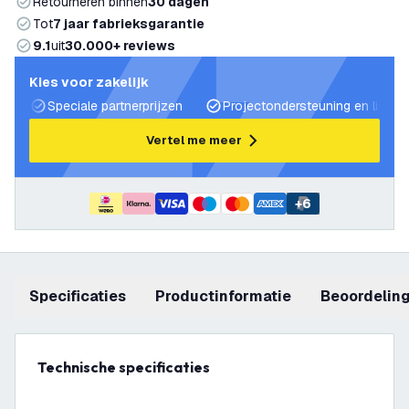
Retourneren binnen
30 dagen
Tot
7 jaar fabrieksgarantie
9.1
uit
30.000+ reviews
Kies voor zakelijk
Speciale partnerprijzen
Projectondersteuning en lichtp
Vertel me meer
+
6
Specificaties
productinformatie
beoordelin
Technische specificaties