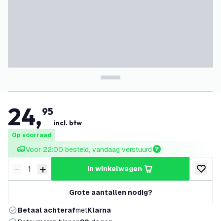
24
,
95
incl. btw
Op voorraad
Voor 22:00 besteld, vandaag verstuurd
-
+
in winkelwagen
Verminder hoeveelheid
Verhoog hoeveelheid
toevoeg
Grote aantallen nodig?
Betaal achteraf
met
Klarna