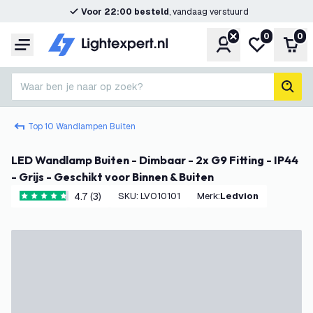
Voor 22:00 besteld
, vandaag verstuurd
0
0
Account
Mijn verlangl
Win
Menu
Waar ben je naar op zoek?
zoek
Top 10 Wandlampen Buiten
LED Wandlamp Buiten - Dimbaar - 2x G9 Fitting - IP44
- Grijs - Geschikt voor Binnen & Buiten
4.7 (3)
SKU
:
LVO10101
Merk
:
Ledvion
4.7 score sterren